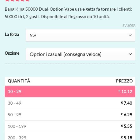
Valutato
3
5
Bang King 50000 Dual-Option Vape usa e getta fa tornare i clienti:
su 5 su
50000 tiri, 2 gusti. Disponibile all’ingrosso da 10 unità.
base di
recensioni
SVUOTA
La forza
Opzione
QUANTITÀ
PREZZO
10 - 29
€
10.12
30 - 49
€
7.40
50 - 99
€
6.29
100 - 199
€
5.55
200 - 399
€
5.18