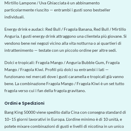
Mirtillo Lampone / Uva Ghiacciata è un abbinamento
particolarmente riuscito — entrambi i gusti sono bestseller
individuali.
Energy drink e audaci: Red Bull / Fragola Banana, Red Bull / Mirtillo
Anguria. I gusti energy drink attraggono una clientela più giovane. Si
vendono bene nei negozi vicino alla vita notturna o ai quartieri di
intrattenimento — testate con un piccolo ordine per altre sedi.
Dolci e tropicali: Fragola Mango / Anguria Bubble Gum, Fragola
Mango / Fragola Kiwi. Profili più dolci su entrambi i lati —
funzionano nei mercati dove i gusti caramella e tropicali già vanno
bene. La combinazione Fragola Mango / Fragola Kiwi è un set tutto
fragola verso cui i fan della fragola gravitano.
Ordini e Spedizioni
Bang King 50000 viene spedito dalla Cina con consegna standard di
10–15 giorni lavorativi in Europa. L’ordine minimo è di 10 unità, e
potete mixare combinazioni di gusti e livelli di nicotina in un unico