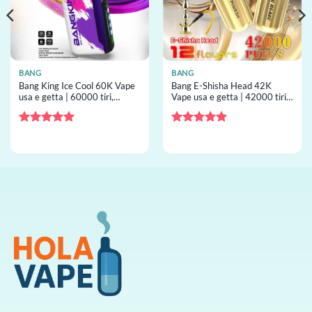
BANG
BANG
Bang King Ice Cool 60K Vape
Bang E-Shisha Head 42K
usa e getta | 60000 tiri,
Vape usa e getta | 42000 tiri,
menthol tuning, vape usa e
shisha, gold finish, vape usa e
getta all’ingrosso
getta all’ingrosso
Valutato
5
Valutato
5
su 5
su 5