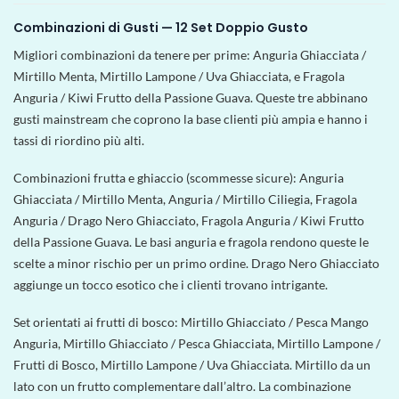
Combinazioni di Gusti — 12 Set Doppio Gusto
Migliori combinazioni da tenere per prime: Anguria Ghiacciata /
Mirtillo Menta, Mirtillo Lampone / Uva Ghiacciata, e Fragola
Anguria / Kiwi Frutto della Passione Guava. Queste tre abbinano
gusti mainstream che coprono la base clienti più ampia e hanno i
tassi di riordino più alti.
Combinazioni frutta e ghiaccio (scommesse sicure): Anguria
Ghiacciata / Mirtillo Menta, Anguria / Mirtillo Ciliegia, Fragola
Anguria / Drago Nero Ghiacciato, Fragola Anguria / Kiwi Frutto
della Passione Guava. Le basi anguria e fragola rendono queste le
scelte a minor rischio per un primo ordine. Drago Nero Ghiacciato
aggiunge un tocco esotico che i clienti trovano intrigante.
Set orientati ai frutti di bosco: Mirtillo Ghiacciato / Pesca Mango
Anguria, Mirtillo Ghiacciato / Pesca Ghiacciata, Mirtillo Lampone /
Frutti di Bosco, Mirtillo Lampone / Uva Ghiacciata. Mirtillo da un
lato con un frutto complementare dall’altro. La combinazione