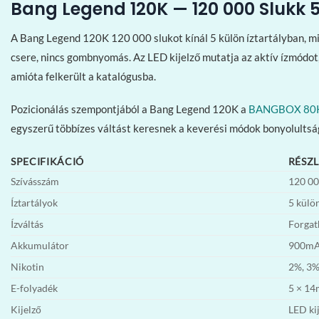
Bang Legend 120K — 120 000 Slukk 
A Bang Legend 120K 120 000 slukot kínál 5 külön íztartályban, min
csere, nincs gombnyomás. Az LED kijelző mutatja az aktív ízmódot
amióta felkerült a katalógusba.
Pozicionálás szempontjából a Bang Legend 120K a
BANGBOX 80K 
egyszerű többízes váltást keresnek a keverési módok bonyolultsága
SPECIFIKÁCIÓ
RÉSZ
Szívásszám
120 00
Íztartályok
5 külö
Ízváltás
Forgat
Akkumulátor
900mAh
Nikotin
2%, 3%
E-folyadék
5 × 14
Kijelző
LED ki