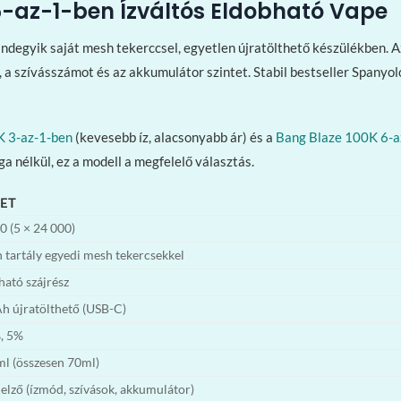
5-az-1-ben Ízváltós Eldobható Vape
degyik saját mesh tekerccsel, egyetlen újratölthető készülékben. Az
, a szívásszámot és az akkumulátor szintet. Stabil bestseller Span
3-az-1-ben
(kevesebb íz, alacsonyabb ár) és a
Bang Blaze 100K 6-a
 nélkül, ez a modell a megfelelő választás.
LET
0 (5 × 24 000)
n tartály egyedi mesh tekercsekkel
ható szájrész
 újratölthető (USB-C)
, 5%
ml (összesen 70ml)
jelző (ízmód, szívások, akkumulátor)