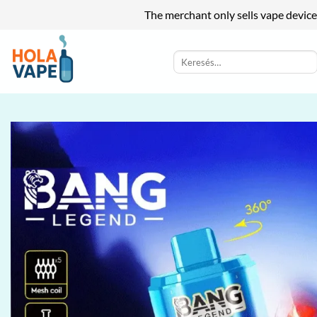
The merchant only sells vape device
Skip
to
Keresés
a
content
következőre: