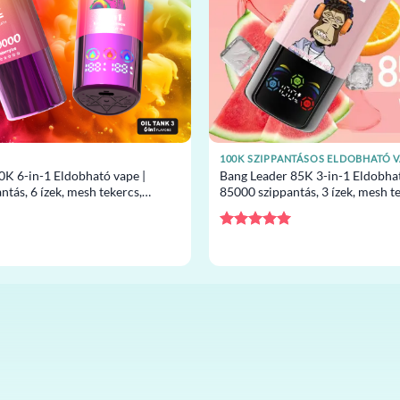
100K SZIPPANTÁSOS ELDOBHATÓ V
0K 6-in-1 Eldobható vape |
Bang Leader 85K 3-in-1 Eldobhat
tás, 6 ízek, mesh tekercs,
85000 szippantás, 3 ízek, mesh t
pe nagykereskedelem
eldobható vape nagykereskedel
Értékelés:
5
/ 5