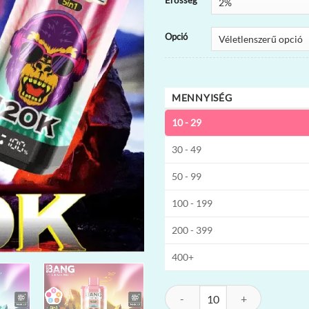
Erősség
Opció
MENNYISÉG
10 - 29
30 - 49
50 - 99
100 - 199
200 - 399
400+
Bang Legend 120K 5-in-1 Eldobhat