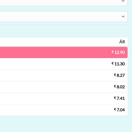
ÁR
€
12.90
€
11.30
€
8.27
€
8.02
€
7.41
€
7.04
ó vape | 120000 szippantás, 5 ízek, eldobható vape nagykereskedelem m