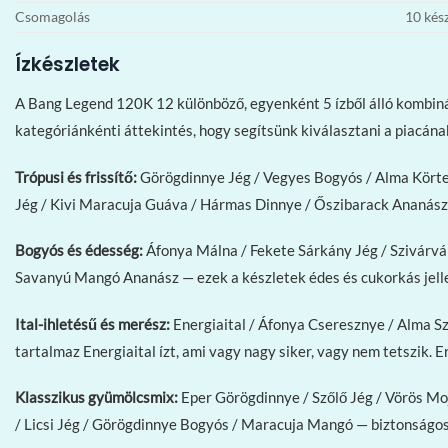
Csomagolás
10 kés
Ízkészletek
A Bang Legend 120K 12 különböző, egyenként 5 ízből álló kombinác
kategóriánkénti áttekintés, hogy segítsünk kiválasztani a piacána
Trópusi és frissítő:
Görögdinnye Jég / Vegyes Bogyós / Alma Körte 
Jég / Kivi Maracuja Guáva / Hármas Dinnye / Őszibarack Ananász
Bogyós és édesség:
Áfonya Málna / Fekete Sárkány Jég / Szivárvá
Savanyú Mangó Ananász — ezek a készletek édes és cukorkás jell
Ital-ihletésű és merész:
Energiaital / Áfonya Cseresznye / Alma Sz
tartalmaz Energiaital ízt, ami vagy nagy siker, vagy nem tetszik.
Klasszikus gyümölcsmix:
Eper Görögdinnye / Szőlő Jég / Vörös Moj
/ Licsi Jég / Görögdinnye Bogyós / Maracuja Mangó — biztonságos