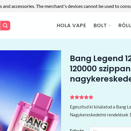
s and accessories. The merchant's devices cannot be used to cons
HOLA VAPE
BOLT
RÓL
Bang Legend 12
120000 szippan
nagykeresked
Értékelés
2
5
Egészítsd ki kínálatod a Bang L
az 5-ből,
értékelés
Nagykereskedelmi rendelések 1
alapján