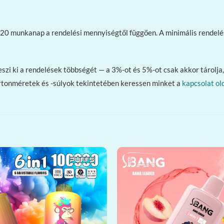
10–20 munkanap a rendelési mennyiségtől függően. A minimális rende
zi ki a rendelések többségét — a 3%-ot és 5%-ot csak akkor tárolja, 
rtonméretek és -súlyok tekintetében keressen minket a
kapcsolat ol