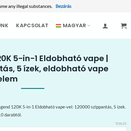
ume any illegal substances.
Bezárás
UNK
KAPCSOLAT
MAGYAR
0K 5-in-1 Eldobható vape |
tás, 5 ízek, eldobható vape
elem
egend 120K 5-in-1 Eldobható vape-vel: 120000 szippantás, 5 ízek.
0 darabtól.
TÖRLÉS