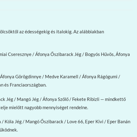
lcsöktől az édességekig és italokig. Az alábbiakban
rniai Cseresznye / Áfonya Őszibarack Jég / Bogyós Hűvös, Áfonya
 / Áfonya Görögdinnye / Medve Karamell / Áfonya Rágógumi /
an és Franciaországban.
k Jég / Mangó Jég / Áfonya Szőlő / Fekete Ribizli — mindkettő
ztelje mielőtt nagyobb mennyiséget rendelne.
 / Kóla Jég / Mangó Őszibarack / Love 66, Eper Kivi / Eper Banán
működnek.