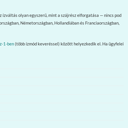
 ízváltás olyan egyszerű, mint a szájrész elforgatása — nincs pod
yolországban, Németországban, Hollandiában és Franciaországban,
z-1-ben
(több ízmód keveréssel) között helyezkedik el. Ha ügyfelei