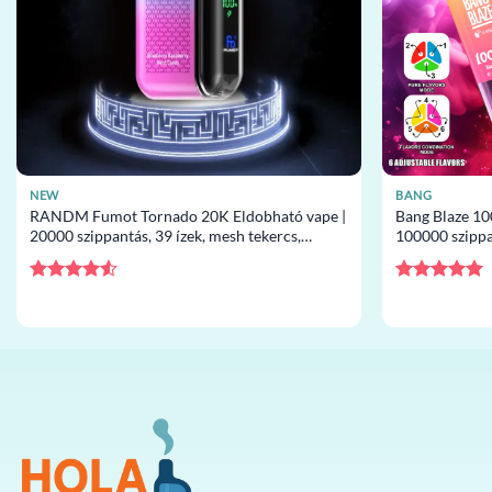
NEW
BANG
RANDM Fumot Tornado 20K Eldobható vape |
Bang Blaze 10
20000 szippantás, 39 ízek, mesh tekercs,
100000 szippan
eldobható vape nagykereskedelem
eldobható va
Értékelés:
Értékelés:
5
4.5
/ 5
/ 5