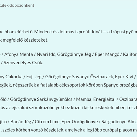
zülék dobozonként
ióban elérhető. Minden készlet más ízprofilt kínál — a trópusi gyümö
k megfelelő készleteket.
/ Áfonya Menta / Nyári Idő, Görögdinnye Jég / Eper Mangó / Kalifo
 / Szenvedélyes Csók.
ny Cukorka / Fuji Jég / Görögdinnye Savanyú Őszibarack, Eper Kivi
egűek, népszerűek a fiatalabb célcsoportok körében Spanyolországb
őlő / Görögdinnye Sárkánygyümölcs / Mamba, Energiaital / Őszibarac
 Erős az éjszakai szórakozóhelyekhez közeli kiskereskedelemben, tes
ito / Banán Jég / Citrom Lime, Eper Görögdinnye / Sárgadinnye Alma
, széles körben vonzó készletek, amelyek a legtöbb európai piacon 