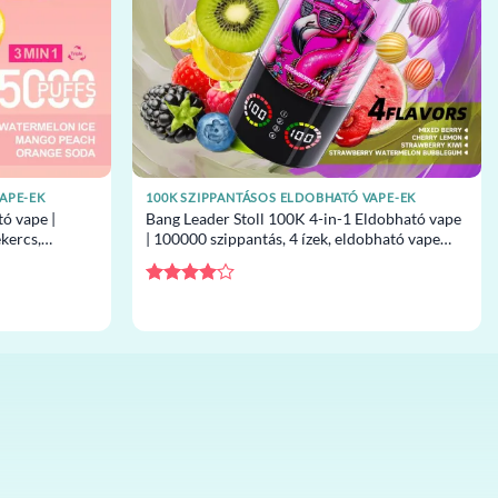
APE-EK
100K SZIPPANTÁSOS ELDOBHATÓ VAPE-EK
ó vape |
Bang Leader Stoll 100K 4-in-1 Eldobható vape
ekercs,
| 100000 szippantás, 4 ízek, eldobható vape
em
nagykereskedelem
Értékelés:
4
/ 5