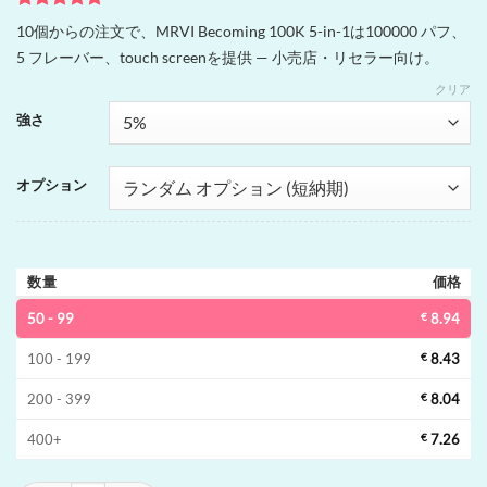
1
件の利用者
10個からの注文で、MRVI Becoming 100K 5-in-1は100000 パフ、
評価に基づ
5 フレーバー、touch screenを提供 — 小売店・リセラー向け。
く5段階評
価のうち、
クリア
5
点
強さ
オプション
数量
価格
50 - 99
€
8.94
100 - 199
€
8.43
200 - 399
€
8.04
400+
€
7.26