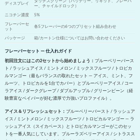
タッチスクリーン（バッテリー、リキッド、フレーバ
ディスプレイ
ー、チャイルドロック）
ニコチン濃度
5%
フレーバーセ
各5フレーバーの6つのプリセット組み合わせ
ット
パッケージ
箱/カートン仕様についてはお問い合わせください
フレーバーセット — 仕入れガイド
初回注文にはこの2セットから始めましょう：
ブルーベリーバース
ト / ラッシュアイス / ミントメロン / ミックスフルーツ / トロピカ
ルマンゴー（最もバランスの取れたセット — アイス、ミント、フ
ルーツ、トロピカルを1台でカバー）とブルーベリーアイス / コー
ラアイス / ダークグレープ / ダブルアップル / グリーンビーン（経
験豊富なベイパーが好む濃厚で力強いプロファイル）。
アイス＆リフレッシュセット：
ブルーベリーバースト / ラッシュア
イス / ミントメロン / ミックスフルーツ / トロピカルマンゴー — ラ
ッシュアイス（スイカベース）とトロピカルマンゴーがこのセッ
トを一番人気にしています。ブルーラズベリーアイス / シトラスス