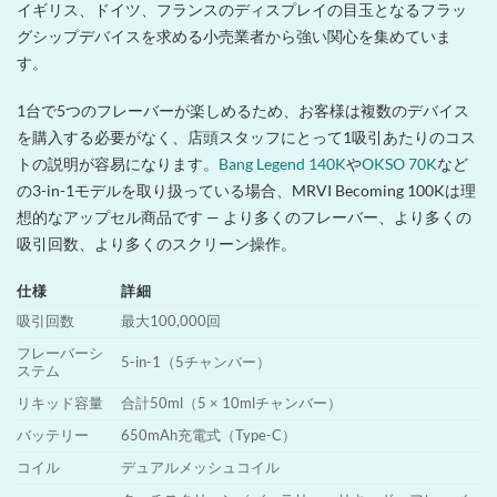
イギリス、ドイツ、フランスのディスプレイの目玉となるフラッ
グシップデバイスを求める小売業者から強い関心を集めていま
す。
1台で5つのフレーバーが楽しめるため、お客様は複数のデバイス
を購入する必要がなく、店頭スタッフにとって1吸引あたりのコス
トの説明が容易になります。
Bang Legend 140K
や
OKSO 70K
など
の3-in-1モデルを取り扱っている場合、MRVI Becoming 100Kは理
想的なアップセル商品です — より多くのフレーバー、より多くの
吸引回数、より多くのスクリーン操作。
仕様
詳細
吸引回数
最大100,000回
フレーバーシ
5-in-1（5チャンバー）
ステム
リキッド容量
合計50ml（5 × 10mlチャンバー）
バッテリー
650mAh充電式（Type-C）
コイル
デュアルメッシュコイル