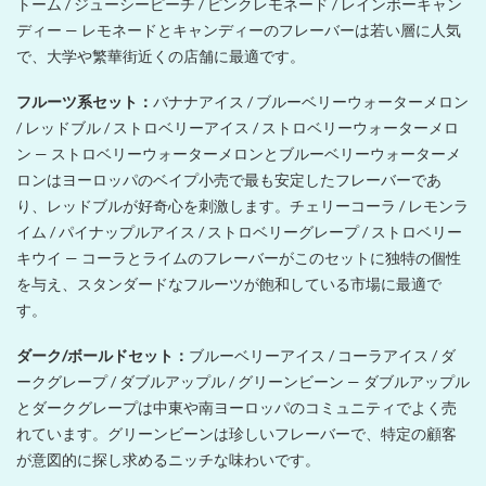
トーム / ジューシーピーチ / ピンクレモネード / レインボーキャン
ディー — レモネードとキャンディーのフレーバーは若い層に人気
で、大学や繁華街近くの店舗に最適です。
フルーツ系セット：
バナナアイス / ブルーベリーウォーターメロン
/ レッドブル / ストロベリーアイス / ストロベリーウォーターメロ
ン — ストロベリーウォーターメロンとブルーベリーウォーターメ
ロンはヨーロッパのベイプ小売で最も安定したフレーバーであ
り、レッドブルが好奇心を刺激します。チェリーコーラ / レモンラ
イム / パイナップルアイス / ストロベリーグレープ / ストロベリー
キウイ — コーラとライムのフレーバーがこのセットに独特の個性
を与え、スタンダードなフルーツが飽和している市場に最適で
す。
ダーク/ボールドセット：
ブルーベリーアイス / コーラアイス / ダ
ークグレープ / ダブルアップル / グリーンビーン — ダブルアップル
とダークグレープは中東や南ヨーロッパのコミュニティでよく売
れています。グリーンビーンは珍しいフレーバーで、特定の顧客
が意図的に探し求めるニッチな味わいです。