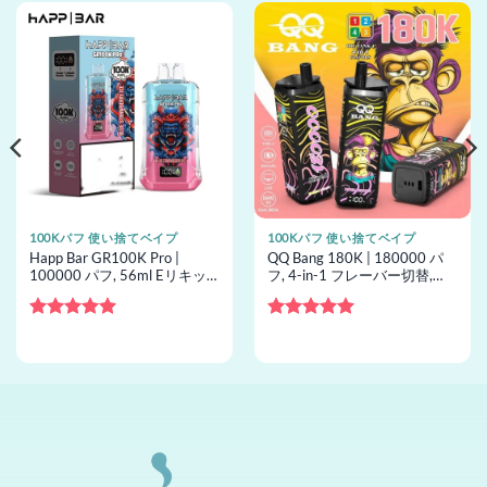
100Kパフ 使い捨てベイプ
100Kパフ 使い捨てベイプ
Happ Bar GR100K Pro |
QQ Bang 180K | 180000 パ
100000 パフ, 56ml Eリキッ
フ, 4-in-1 フレーバー切替,
ド, メッシュコイル, 16 フレー
60ml Eリキッド, メッシュコ
バー, 使い捨てベイプ卸売
イル, 使い捨てベイプ卸売
5段階中
5
の
5段階中
5
の
評価
評価