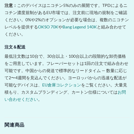
注意：
このデバイスはニコチン5%のみの展開です。TPDによるニ
コチン濃度規制があるEU市場では、注文前に現地の規制をご確認
ください。0%や2%のオプションが必要な場合は、複数のニコチン
レベルを提供する
OKSO 70K
や
Bang Legend 140K
と組み合わせて
ください。
注文＆配送
最低注文数は10台で、30台以上・100台以上の段階的な卸売価格
をご用意しています。フレーバーセットは1回の注文で組み合わせ
可能です。中国からの発送で標準的なリードタイム — 数量に応じ
て2〜4週間を見込んでください。ヨーロッパからの迅速な配送が
可能なデバイスは、
EU倉庫コレクション
をご覧ください。大量見
積もり、カスタムブランディング、カートン仕様については
お問
い合わせください
。
関連商品