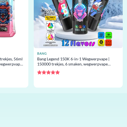
BANG
rekjes, 56ml
Bang Legend 150K 6-in-1 Wegwerpvape |
 wegwerpvape
150000 trekjes, 6 smaken, wegwerpvape
groothandel
Gewaardeerd
5
uit 5