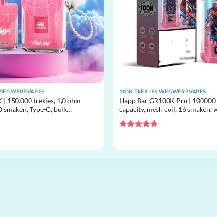
 WEGWERPVAPES
100K TREKJES WEGWERPVAPES
| 150.000 trekjes, 1,0 ohm
Happ Bar GR100K Pro | 100000 t
0 smaken, Type-C, bulk
capacity, mesh coil, 16 smaken,
groothandel
Gewaardeerd
5
uit 5