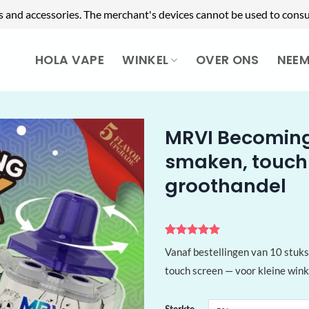
s and accessories. The merchant's devices cannot be used to consu
HOLA VAPE
WINKEL
OVER ONS
NEE
MRVI Becoming 1
smaken, touch
groothandel
Gewaardeerd
1
Vanaf bestellingen van 10 stuk
5
op 5
gebaseerd
touch screen — voor kleine winke
op
klant
waardering