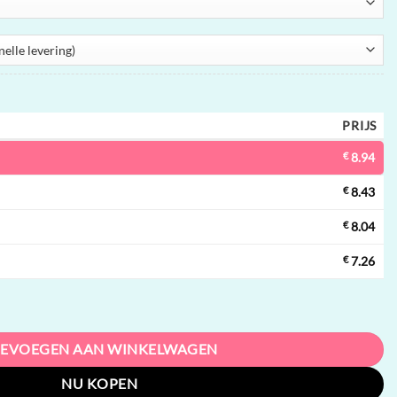
PRIJS
€
8.94
€
8.43
€
8.04
€
7.26
000 trekjes, 5 smaken, touch screen, wegwerpvape groothandel aantal
EVOEGEN AAN WINKELWAGEN
NU KOPEN