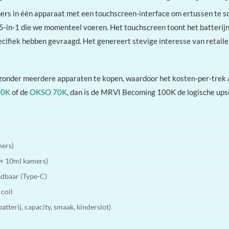
 in één apparaat met een touchscreen-interface om ertussen te sch
5-in-1 die we momenteel voeren. Het touchscreen toont het batterijn
cifiek hebben gevraagd. Het genereert stevige interesse van retaile
n zonder meerdere apparaten te kopen, waardoor het kosten-per-trek
40K
of de
OKSO 70K
, dan is de MRVI Becoming 100K de logische ups
mers)
 × 10ml kamers)
dbaar (Type-C)
coil
atterij, capacity, smaak, kinderslot)