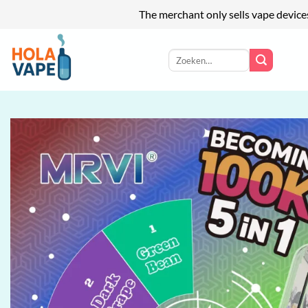
The merchant only sells vape device
Ga
naar
Zoeken
naar:
inhoud