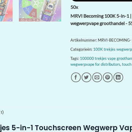
50
x
MRVI Becoming 100K 5-in-1 | 1
wegwerpvape groothandel - 5%
Artikelnummer:
MRVI-BECOMING-
Categorieën:
100K trekjes wegwer
Tags:
100000 trekjes vape groothan
wegwerpvape for distributors
,
touch
1)
kjes 5-in-1 Touchscreen Wegwerp Va