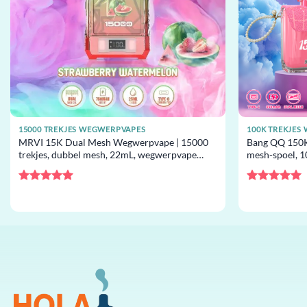
15000 TREKJES WEGWERPVAPES
100K TREKJES
MRVI 15K Dual Mesh Wegwerpvape | 15000
Bang QQ 150K 
trekjes, dubbel mesh, 22mL, wegwerpvape
mesh-spoel, 1
groothandel
wegwerpvape
Gewaardeerd
Gewaardeerd
5
uit 5
5
uit 5