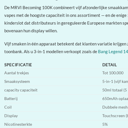
De MRVI Becoming 100K combineert vijf afzonderlijke smaakkamers
vapes met de hoogste capaciteit in ons assortiment — en de enige 
kinderslot dat distributeurs in gereguleerde Europese markten spe
bovenaan hun display willen.
Vijf smaken in één apparaat betekent dat klanten variatie krijge
toonbank. Als u 3-in-1 modellen verkoopt zoals de
Bang Legend 1
SPECIFICATIE
DETAIL
Aantal trekjes
Tot 100.000
Smaaksysteem
5-in-1 (vijf ka
capacity capaciteit
50ml totaal (5
Batterij
650mAh oplaa
Coil
Dubbele mesh 
Display
Touchscreen (b
Nicotinesterkte
5%