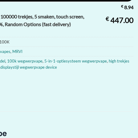
€
8.94
00000 trekjes, 5 smaken, touch screen,
€
447.00
, Random Options (fast delivery)
100K
pvapes
,
MRVI
del
,
100k wegwerpvape
,
5-in-1-optiesysteem wegwerpvape
,
high trekjes
 displaystijl wegwerpvape device
pe