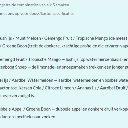
ngestelde combinaties van elk 5 smaken
met ons op voor doos-/kartonspecificaties
ush Ijs / Munt Meloen / Gemengd Fruit / Tropische Mango (de meest ge
 / Groene Boon (treft de donkere, krachtige profielen die ervaren vap
emengd Fruit / Tropische Mango — lush ijs (op watermeroenbasis) en
genboog Snoep — de limonade- en snoepsmaken trekken een jonger publ
ei Ijs / Aardbei Watermeloen — aardbei watermeloen en bosbes wat
actor toe. Kersen Cola / Citroen Limoen / Ananas Ijs / Aardbei Druif
t oververzadigd is.
/ Dubbele Appel / Groene Boon — dubbele appel en donkere druif ver
lanten specifiek naar zoeken.