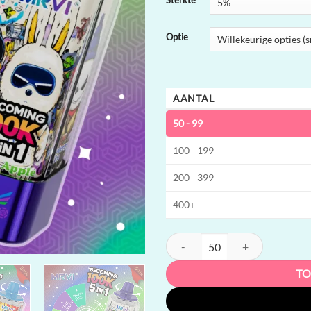
Sterkte
Optie
AANTAL
50 - 99
100 - 199
200 - 399
400+
MRVI Becoming 100K 5-in-1 | 100
TO