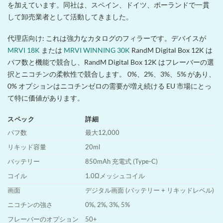
を加えています。同社は、スペイン、ドイツ、ポーランドで一貫
して卸売業者として活動してきました。
代理店向け: これは強力なカタログのフィラーです。デバイスが
MRVI 18K
または
MRVI WINNING 30K
RandM Digital Box 12K は
パフ数と機能で競合し、RandM Digital Box 12K はフレーバーの選
択とニコチンの柔軟性で競合します。 0%、2%、3%、5% があり、
0% オプションはニコチンゼロの需要が増え続ける EU 市場にとっ
て特に価値があります。
スペック
詳細
パフ数
最大12,000
リキッド容量
20ml
バッテリー
850mAh 充電式 (Type-C)
コイル
1.0Ωメッシュコイル
画面
デジタル画面 (バッテリー + リキッドレベル)
ニコチンの強さ
0%, 2%, 3%, 5%
フレーバーのオプション
50+