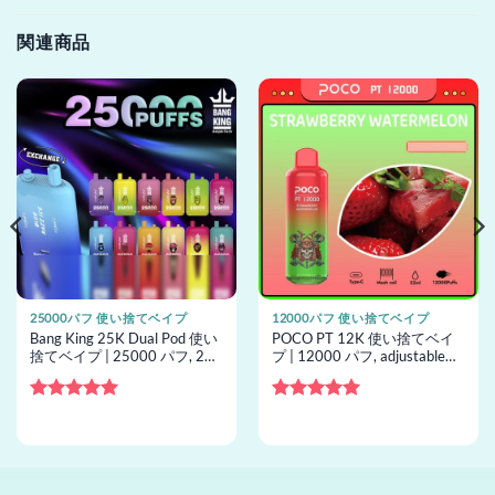
関連商品
25000パフ 使い捨てベイプ
12000パフ 使い捨てベイプ
Bang King 25K Dual Pod 使い
POCO PT 12K 使い捨てベイ
捨てベイプ | 25000 パフ, 2
プ | 12000 パフ, adjustable
pods, メッシュコイル, 使い捨
airflow, 使い捨てベイプ卸売
てベイプ卸売
5段階中
5
の
5段階中
5
の
評価
評価