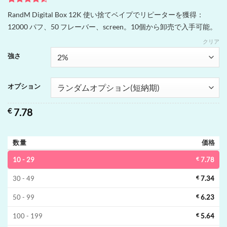
2
件の利用
RandM Digital Box 12K 使い捨てベイプでリピーターを獲得：
者評価に
12000 パフ、50 フレーバー、screen。10個から卸売で入手可能。
基づく5段
階評価の
クリア
うち、
4.5
点
強さ
オプション
€
7.78
数量
価格
10 - 29
€
7.78
30 - 49
€
7.34
50 - 99
€
6.23
100 - 199
€
5.64