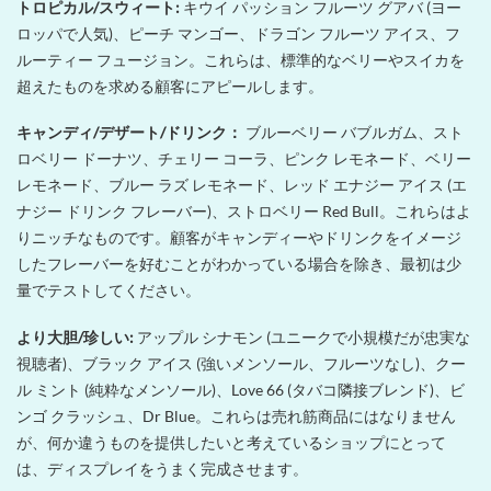
トロピカル/スウィート:
キウイ パッション フルーツ グアバ (ヨー
ロッパで人気)、ピーチ マンゴー、ドラゴン フルーツ アイス、フ
ルーティー フュージョン。これらは、標準的なベリーやスイカを
超えたものを求める顧客にアピールします。
キャンディ/デザート/ドリンク：
ブルーベリー バブルガム、スト
ロベリー ドーナツ、チェリー コーラ、ピンク レモネード、ベリー
レモネード、ブルー ラズ レモネード、レッド エナジー アイス (エ
ナジー ドリンク フレーバー)、ストロベリー Red Bull。これらはよ
りニッチなものです。顧客がキャンディーやドリンクをイメージ
したフレーバーを好むことがわかっている場合を除き、最初は少
量でテストしてください。
より大胆/珍しい:
アップル シナモン (ユニークで小規模だが忠実な
視聴者)、ブラック アイス (強いメンソール、フルーツなし)、クー
ル ミント (純粋なメンソール)、Love 66 (タバコ隣接ブレンド)、ビ
ンゴ クラッシュ、Dr Blue。これらは売れ筋商品にはなりません
が、何か違うものを提供したいと考えているショップにとって
は、ディスプレイをうまく完成させます。