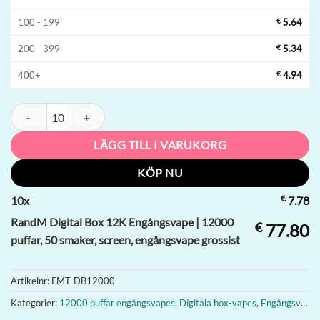
100 - 199
€
5.64
200 - 399
€
5.34
400+
€
4.94
RandM Digital Box 12K Engångsvape | 12000 puffar, 50 smaker, scree
LÄGG TILL I VARUKORG
KÖP NU
€
10
x
7.78
RandM Digital Box 12K Engångsvape | 12000
€
77.80
puffar, 50 smaker, screen, engångsvape grossist
Artikelnr:
FMT-DB12000
Kategorier:
12000 puffar engångsvapes
,
Digitala box-vapes
,
Engångsvapes i Belgien