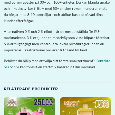
med volymrabatter på 30+ och 100+ enheter. Du kan blanda smaker
och nikotinstyrkor fritt — med 50+ smaker rekommenderar vi att
du börjar med 8-10 toppsäljare och utökar baserat på vad dina
kunder efterfrågar.
Alternativen 0 % och 2 % nikotin är de mest beställda för EU-
marknaderna. 3 % erbjuder en medelväg som vissa köpare föredrar.
5 % är tillgängligt men kontrollera lokala nikotinregler innan du
importerar – restriktioner varierar från land till land.
Behöver du hjälp med att välja ditt första smaksortiment?
Kontakta
oss
och vi kan föreslå en startmix baserad på din marknad.
RELATERADE PRODUKTER