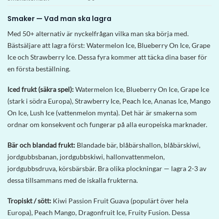
Smaker — Vad man ska lagra
Med 50+ alternativ är nyckelfrågan vilka man ska börja med.
Bästsäljare att lagra först: Watermelon Ice, Blueberry On Ice, Grape
Ice och Strawberry Ice. Dessa fyra kommer att täcka dina baser för
en första beställning.
Iced frukt (säkra spel):
Watermelon Ice, Blueberry On Ice, Grape Ice
(stark i södra Europa), Strawberry Ice, Peach Ice, Ananas Ice, Mango
On Ice, Lush Ice (vattenmelon mynta). Det här är smakerna som
ordnar om konsekvent och fungerar på alla europeiska marknader.
Bär och blandad frukt:
Blandade bär, blåbärshallon, blåbärskiwi,
jordgubbsbanan, jordgubbskiwi, hallonvattenmelon,
jordgubbsdruva, körsbärsbär. Bra olika plockningar — lagra 2-3 av
dessa tillsammans med de iskalla frukterna.
Tropiskt / sött:
Kiwi Passion Fruit Guava (populärt över hela
Europa), Peach Mango, Dragonfruit Ice, Fruity Fusion. Dessa