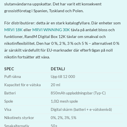
slutanvändarna uppskattar. Det har varit ett konsekvent
grossistföretag i Spanien, Tyskland och Polen.
För distributörer: detta är en stark katalogfyllare. Där enheter som
MRVI 18K
eller
MRVI WINNING 30K
tävla på antalet bloss och
funktioner, RandM Digital Box 12K tävlar om smakval och
nikotinflexibilitet. Den har 0 %, 2 %, 3 % och 5 % – alternativet 0 %
är särskilt värdefullt för EU-marknader där efterfrågan på noll
nikotin fortsätter att växa.
SPEC
DETALJ
Puff räkna
Upp till 12 000
Kapacitet för e-vätska
20 ml
Batteri
850mAh uppladdningsbar (Typ-C)
Spole
1,0Ω mesh spole
Visa
Digital skärm (batteri + e-vätskenivå)
Nikotinets styrkor
0%, 2%, 3%, 5%
Smakalternativ
50+