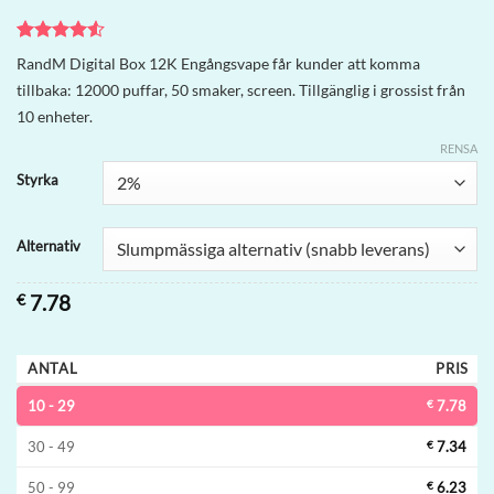
Betygsatt
2
RandM Digital Box 12K Engångsvape får kunder att komma
4.5
av 5
tillbaka: 12000 puffar, 50 smaker, screen. Tillgänglig i grossist från
baserat på
kundrecensioner
10 enheter.
RENSA
Styrka
Alternativ
€
7.78
ANTAL
PRIS
10 - 29
€
7.78
30 - 49
€
7.34
50 - 99
€
6.23