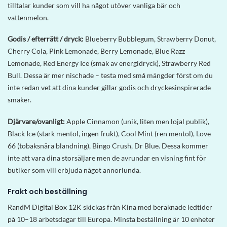
tilltalar kunder som vill ha något utöver vanliga bär och
vattenmelon.
Godis / efterrätt / dryck:
Blueberry Bubblegum, Strawberry Donut,
Cherry Cola, Pink Lemonade, Berry Lemonade, Blue Razz
Lemonade, Red Energy Ice (smak av energidryck), Strawberry Red
Bull. Dessa är mer nischade – testa med små mängder först om du
inte redan vet att dina kunder gillar godis och dryckesinspirerade
smaker.
Djärvare/ovanligt:
Apple Cinnamon (unik, liten men lojal publik),
Black Ice (stark mentol, ingen frukt), Cool Mint (ren mentol), Love
66 (tobaksnära blandning), Bingo Crush, Dr Blue. Dessa kommer
inte att vara dina storsäljare men de avrundar en visning fint för
butiker som vill erbjuda något annorlunda.
Frakt och beställning
RandM Digital Box 12K skickas från Kina med beräknade ledtider
på 10–18 arbetsdagar till Europa. Minsta beställning är 10 enheter