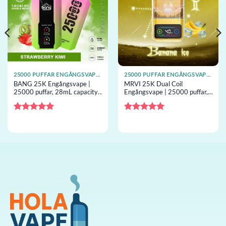
25000 PUFFAR ENGÅNGSVAPES
25000 PUFFAR ENGÅNGSVAPES
BANG 25K Engångsvape |
MRVI 25K Dual Coil
25000 puffar, 28mL capacity,
Engångsvape | 25000 puffar,
mesh-coil, engångsvape
dual coil, 28mL capacity,
grossist
engångsvape grossist
Betygsatt
5
Betygsatt
5
av 5
av 5