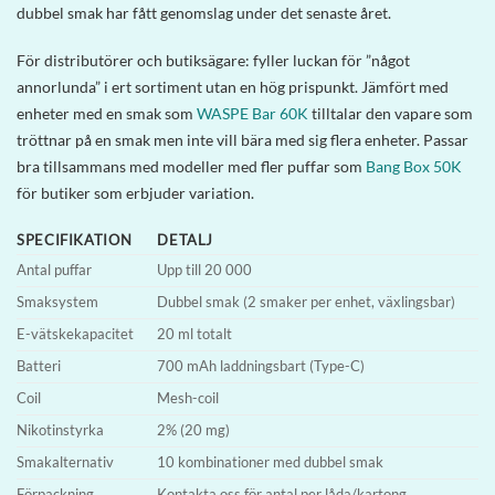
dubbel smak har fått genomslag under det senaste året.
För distributörer och butiksägare: fyller luckan för ”något
annorlunda” i ert sortiment utan en hög prispunkt. Jämfört med
enheter med en smak som
WASPE Bar 60K
tilltalar den vapare som
tröttnar på en smak men inte vill bära med sig flera enheter. Passar
bra tillsammans med modeller med fler puffar som
Bang Box 50K
för butiker som erbjuder variation.
SPECIFIKATION
DETALJ
Antal puffar
Upp till 20 000
Smaksystem
Dubbel smak (2 smaker per enhet, växlingsbar)
E-vätskekapacitet
20 ml totalt
Batteri
700 mAh laddningsbart (Type-C)
Coil
Mesh-coil
Nikotinstyrka
2% (20 mg)
Smakalternativ
10 kombinationer med dubbel smak
Förpackning
Kontakta oss för antal per låda/kartong