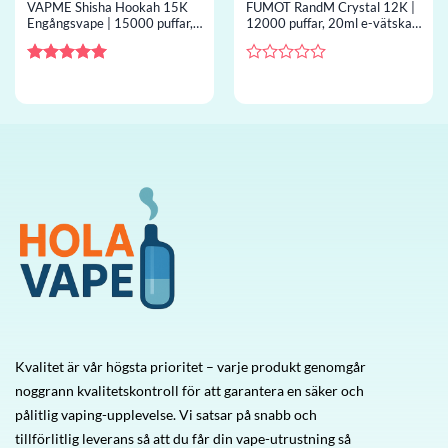
VAPME Shisha Hookah 15K
FUMOT RandM Crystal 12K |
Engångsvape | 15000 puffar,
12000 puffar, 20ml e-vätska,
shisha airflow, engångsvape
LED-skärm, 37 smaker,
grossist
engångsvape grossist
Betygsatt
5
Betygsatt
av 5
0
av
5
Kvalitet är vår högsta prioritet – varje produkt genomgår
noggrann kvalitetskontroll för att garantera en säker och
pålitlig vaping-upplevelse. Vi satsar på snabb och
tillförlitlig leverans så att du får din vape-utrustning så