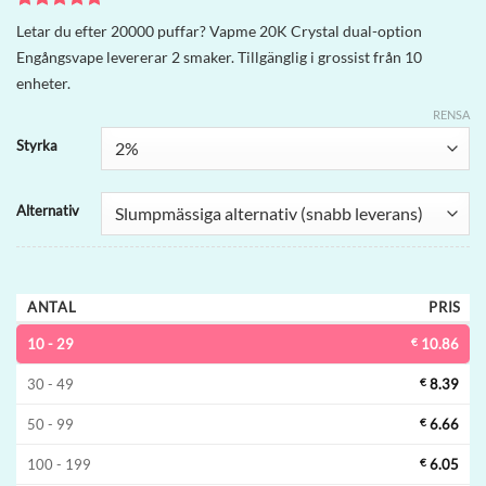
Betygsatt
1
5
Letar du efter 20000 puffar? Vapme 20K Crystal dual-option
av 5
Engångsvape levererar 2 smaker. Tillgänglig i grossist från 10
baserat på
kundrecension
enheter.
RENSA
Styrka
Alternativ
ANTAL
PRIS
10 - 29
€
10.86
30 - 49
€
8.39
50 - 99
€
6.66
100 - 199
€
6.05