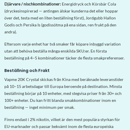
Djärvare / nischkombinationer:
Energidryck och Körsbär Cola
(dryckesinspirerad — antingen älskar kunderna det eller hoppar
över det, testa med en liten beställning först), Jordgubb Hallon
Godis och Persika Is (godissötma på ena sidan, ren frukt på den
andra).
Eftersom varje enhet har två smaker får köpare inbyggd variation
utan att behöva beställa många enskilda SKU:er. En första
beställning på 4–5 kombinationer täcker de flesta smakpreferenser.
Beställning och Frakt
Vapme 20K Crystal skickas från Kina med beräknade leveranstider
på 10–15 arbetsdagar till Europa beroende på destination. Minsta
beställning börjar på 10 enheter, med stegvisa priser från 30+ och
100+ enheter. Du kan fritt blanda smakkombinationer inom en
beställning — inget minimum per smak.
Finns endast i 2% nikotin, vilket är den mest populära styrkan för
EU-marknader och passar bekvämt inom de flesta europeiska