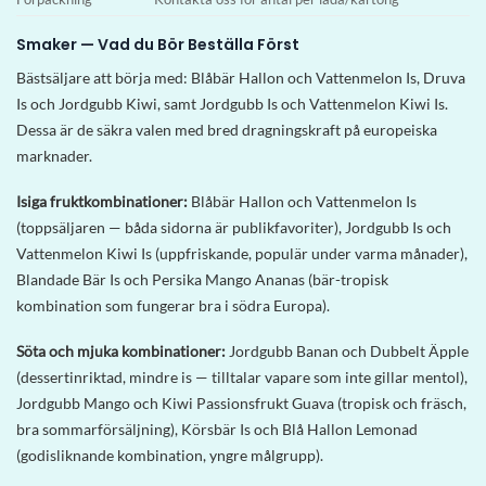
Smaker — Vad du Bör Beställa Först
Bästsäljare att börja med: Blåbär Hallon och Vattenmelon Is, Druva
Is och Jordgubb Kiwi, samt Jordgubb Is och Vattenmelon Kiwi Is.
Dessa är de säkra valen med bred dragningskraft på europeiska
marknader.
Isiga fruktkombinationer:
Blåbär Hallon och Vattenmelon Is
(toppsäljaren — båda sidorna är publikfavoriter), Jordgubb Is och
Vattenmelon Kiwi Is (uppfriskande, populär under varma månader),
Blandade Bär Is och Persika Mango Ananas (bär-tropisk
kombination som fungerar bra i södra Europa).
Söta och mjuka kombinationer:
Jordgubb Banan och Dubbelt Äpple
(dessertinriktad, mindre is — tilltalar vapare som inte gillar mentol),
Jordgubb Mango och Kiwi Passionsfrukt Guava (tropisk och fräsch,
bra sommarförsäljning), Körsbär Is och Blå Hallon Lemonad
(godisliknande kombination, yngre målgrupp).