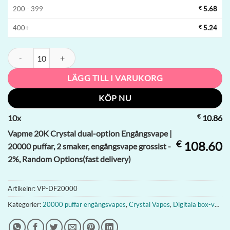
200 - 399
€
5.68
400+
€
5.24
Vapme 20K Crystal dual-option Engångsvape | 20000 puffar, 2 smaker
LÄGG TILL I VARUKORG
KÖP NU
€
10
x
10.86
Vapme 20K Crystal dual-option Engångsvape |
€
108.60
20000 puffar, 2 smaker, engångsvape grossist -
2%, Random Options(fast delivery)
Artikelnr:
VP-DF20000
Kategorier:
20000 puffar engångsvapes
,
Crystal Vapes
,
Digitala box-vapes