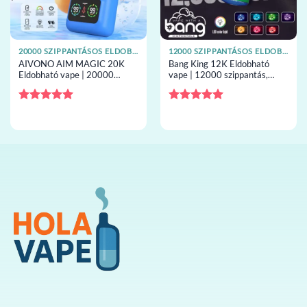
20000 SZIPPANTÁSOS ELDOBHATÓ VAPE-EK
12000 SZIPPANTÁSOS ELDOBHATÓ VAPE-EK
AIVONO AIM MAGIC 20K
Bang King 12K Eldobható
Eldobható vape | 20000
vape | 12000 szippantás,
szippantás, LCD kijelző, mesh
18mL capacity, mesh tekercs,
tekercs, eldobható vape
eldobható vape
nagykereskedelem
nagykereskedelem
Értékelés:
5
Értékelés:
5
/ 5
/ 5