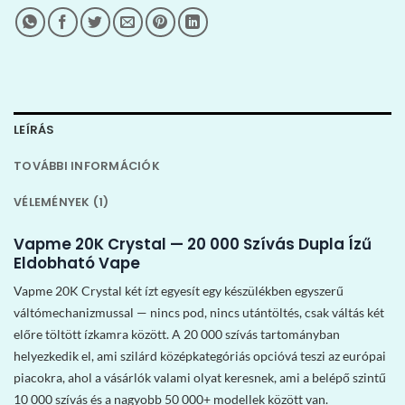
LEÍRÁS
TOVÁBBI INFORMÁCIÓK
VÉLEMÉNYEK (1)
Vapme 20K Crystal — 20 000 Szívás Dupla Ízű
Eldobható Vape
Vapme 20K Crystal két ízt egyesít egy készülékben egyszerű
váltómechanizmussal — nincs pod, nincs utántöltés, csak váltás két
előre töltött ízkamra között. A 20 000 szívás tartományban
helyezkedik el, ami szilárd középkategóriás opcióvá teszi az európai
piacokra, ahol a vásárlók valami olyat keresnek, ami a belépő szintű
10 000 szívás és a nagyobb 50 000+ modellek között van.