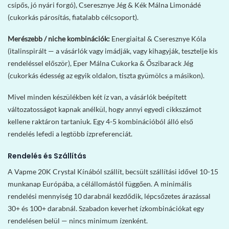
csípős, jó nyári forgó), Cseresznye Jég & Kék Málna Limonádé
(cukorkás párosítás, fiatalabb célcsoport).
Merészebb / niche kombinációk:
Energiaital & Cseresznye Kóla
(italinspirált — a vásárlók vagy imádják, vagy kihagyják, tesztelje kis
rendeléssel először), Eper Málna Cukorka & Őszibarack Jég
(cukorkás édesség az egyik oldalon, tiszta gyümölcs a másikon).
Mivel minden készülékben két íz van, a vásárlók beépített
változatosságot kapnak anélkül, hogy annyi egyedi cikkszámot
kellene raktáron tartaniuk. Egy 4-5 kombinációból álló első
rendelés lefedi a legtöbb ízpreferenciát.
Rendelés és Szállítás
A Vapme 20K Crystal Kínából szállít, becsült szállítási idővel 10-15
munkanap Európába, a célállomástól függően. A minimális
rendelési mennyiség 10 darabnál kezdődik, lépcsőzetes árazással
30+ és 100+ darabnál. Szabadon keverhet ízkombinációkat egy
rendelésen belül — nincs minimum ízenként.