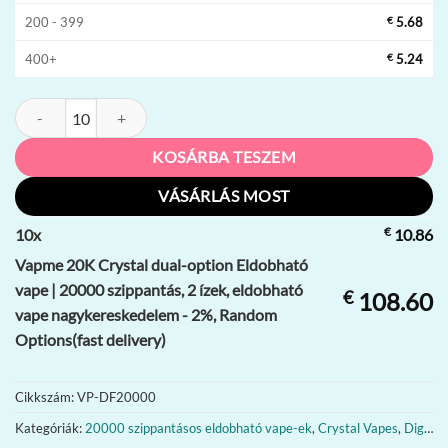
200 - 399
€
5.68
400+
€
5.24
Vapme 20K Crystal dual-option Eldobható vape | 20000 szippantás, 2
KOSÁRBA TESZEM
VÁSÁRLÁS MOST
€
10
x
10.86
Vapme 20K Crystal dual-option Eldobható
vape | 20000 szippantás, 2 ízek, eldobható
€
108.60
vape nagykereskedelem - 2%, Random
Options(fast delivery)
Cikkszám:
VP-DF20000
Kategóriák:
20000 szippantásos eldobható vape-ek
,
Crystal Vapes
,
Digitális box vape-ek