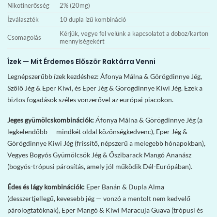
Nikotinerősség
2% (20mg)
Ízválaszték
10 dupla ízű kombináció
Kérjük, vegye fel velünk a kapcsolatot a doboz/karton
Csomagolás
mennyiségekért
Ízek — Mit Érdemes Először Raktárra Venni
Legnépszerűbb ízek kezdéshez: Áfonya Málna & Görögdinnye Jég,
Szőlő Jég & Eper Kiwi, és Eper Jég & Görögdinnye Kiwi Jég. Ezek a
biztos fogadások széles vonzerővel az európai piacokon.
Jeges gyümölcskombinációk:
Áfonya Málna & Görögdinnye Jég (a
legkelendőbb — mindkét oldal közönségkedvenc), Eper Jég &
Görögdinnye Kiwi Jég (frissítő, népszerű a melegebb hónapokban),
Vegyes Bogyós Gyümölcsök Jég & Őszibarack Mangó Ananász
(bogyós-trópusi párosítás, amely jól működik Dél-Európában).
Édes és lágy kombinációk:
Eper Banán & Dupla Alma
(desszertjellegű, kevesebb jég — vonzó a mentolt nem kedvelő
párologtatóknak), Eper Mangó & Kiwi Maracuja Guava (trópusi és