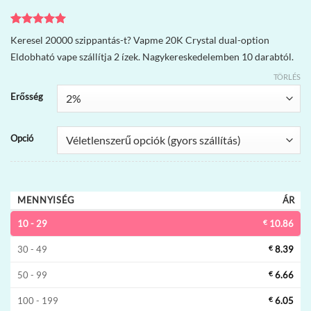
Értékelés
1
5
Keresel 20000 szippantás-t? Vapme 20K Crystal dual-option
az 5-ből,
Eldobható vape szállítja 2 ízek. Nagykereskedelemben 10 darabtól.
értékelés
alapján
TÖRLÉS
Erősség
Opció
MENNYISÉG
ÁR
10 - 29
€
10.86
30 - 49
€
8.39
50 - 99
€
6.66
100 - 199
€
6.05