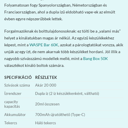
Folyamatosan fogy Spanyolországban, Németországban és
Franciaországban, ahol a dupla ízű eldobható vape-ek az elmúlt
évben egyre népszerűbbek lettek.
Forgalmazóknak és bolttulajdonosoknak: ez tölti be a „valami más”
helyet a kínálatukban magas ár nélkül. Az egyízű készülékekhez
képest, mint a
WASPE Bar 60K
, azokat a párologtatókat vonzza, akik
unják az egy ízt, de nem akarnak több készüléket hordani. Jól illik a
nagyobb szívásszámú modellek mellé, mint a
Bang Box 50K
választékot kínáló boltok számára.
SPECIFIKÁCIÓ
RÉSZLETEK
Szívások száma
Akár 20 000
Ízrendszer
Dupla íz (2 íz készülékenként, váltható)
capacity
20ml összesen
kapacitás
Akkumulátor
700mAh újratölthető (Type-C)
Tekercs
Háló tekercs