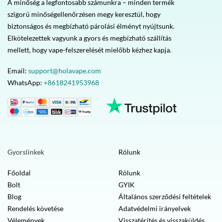
A minőség a legfontosabb számunkra – minden termék
szigorú minőségellenőrzésen megy keresztül, hogy
biztonságos és megbízható párolási élményt nyújtsunk.
Elkötelezettek vagyunk a gyors és megbízható szállítás
mellett, hogy vape-felszerelését mielőbb kézhez kapja.
Email:
support@holavape.com
WhatsApp:
+8618241953968
Gyorslinkek
Rólunk
Főoldal
Rólunk
Bolt
GYIK
Blog
Általános szerződési feltételek
Rendelés követése
Adatvédelmi irányelvek
Vélemények
Visszatérítés és visszaküldés