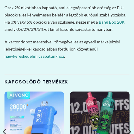
Csak 2% nikotinban kapható, ami a legnépszerűbb erősség az EU-
piacokra, és kényelmesen belefér a legtöbb európai szabályozásba.
Ha 0% vagy 5% opciókra van szüksége, nézze meg a
Bang Box 20K
amely 0%/2%/3%/5%-ot kínál hasonló szívástartományban.
A kartondoboz méreteivel, tömegével és az egyedi márkajelzési
lehetőségekkel kapcsolatban forduljon közvetlenül
nagykereskedelmi csapatunkhoz
.
KAPCSOLÓDÓ TERMÉKEK