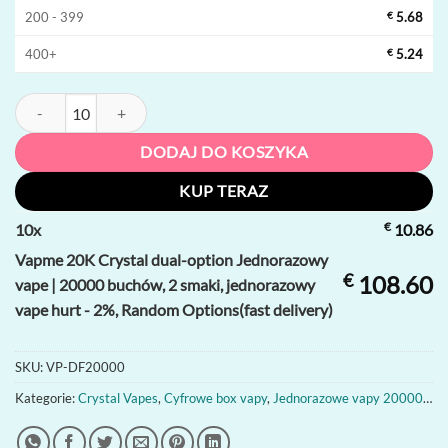
200 - 399
€
5.68
400+
€
5.24
ilość Vapme 20K Crystal dual-option Jednorazowy vape | 20000 buchó
DODAJ DO KOSZYKA
KUP TERAZ
€
10
x
10.86
Vapme 20K Crystal dual-option Jednorazowy
€
108.60
vape | 20000 buchów, 2 smaki, jednorazowy
vape hurt - 2%, Random Options(fast delivery)
SKU:
VP-DF20000
Kategorie:
Crystal Vapes
,
Cyfrowe box vapy
,
Jednorazowe vapy 20000 zaciągnięć