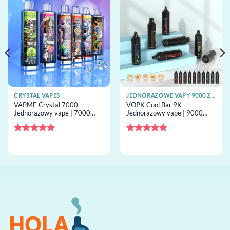
CRYSTAL VAPES
JEDNORAZOWE VAPY 9000 ZACIĄGNIĘĆ
VAPME Crystal 7000
VOPK Cool Bar 9K
Jednorazowy vape | 7000
Jednorazowy vape | 9000
buchów, 0% nikotyna, grzałka
buchów, cool airflow, grzałka
mesh, jednorazowy vape hurt
mesh, jednorazowy vape hurt
Oceniono
5
Oceniono
5
na 5
na 5