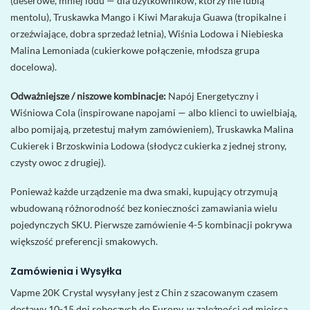
(deserowe, mniej lodu — dla użytkowników, którzy nie lubią
mentolu), Truskawka Mango i Kiwi Marakuja Guawa (tropikalne i
orzeźwiające, dobra sprzedaż letnia), Wiśnia Lodowa i Niebieska
Malina Lemoniada (cukierkowe połączenie, młodsza grupa
docelowa).
Odważniejsze / niszowe kombinacje:
Napój Energetyczny i
Wiśniowa Cola (inspirowane napojami — albo klienci to uwielbiają,
albo pomijają, przetestuj małym zamówieniem), Truskawka Malina
Cukierek i Brzoskwinia Lodowa (słodycz cukierka z jednej strony,
czysty owoc z drugiej).
Ponieważ każde urządzenie ma dwa smaki, kupujący otrzymują
wbudowaną różnorodność bez konieczności zamawiania wielu
pojedynczych SKU. Pierwsze zamówienie 4-5 kombinacji pokrywa
większość preferencji smakowych.
Zamówienia i Wysyłka
Vapme 20K Crystal wysyłany jest z Chin z szacowanym czasem
dostawy 10-15 dni roboczych do Europy, w zależności od miejsca