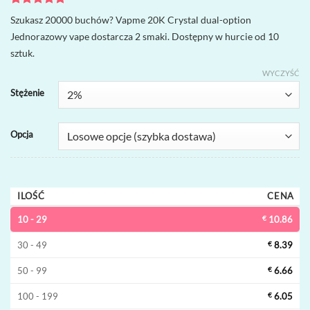
Oceniony
1
5
Szukasz 20000 buchów? Vapme 20K Crystal dual-option
na 5 na
Jednorazowy vape dostarcza 2 smaki. Dostępny w hurcie od 10
podstawie
oceny
sztuk.
klienta
WYCZYŚĆ
Stężenie
Opcja
ILOŚĆ
CENA
10 - 29
€
10.86
30 - 49
€
8.39
50 - 99
€
6.66
100 - 199
€
6.05