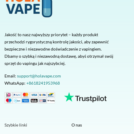
Jakość to nasz najwyższy priorytet – każdy produkt
przechodzi rygorystyczną kontrolę jakości, aby zapewnić
bezpieczne i niezawodne doświadczenie z vapingiem.
Dbamy o szybką i niezawodną dostawę, abyś otrzymał swój
sprzęt do vapingu jak najszybciej.
Email:
support@holavape.com
WhatsApp:
+8618241953968
Szybkie linki
O nas