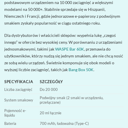
podstawowym urządzeniem na 10 000 zaciągnięć a większymi
modelami na 50 000+. Stabilnie sprzedaje się w Hiszpanii,
Niemczech i Francji, gdzie jednorazowe e-papierosy z podwójnym
smakiem zyskały popularność w ciągu ostatniego roku.
Dla dystrybutorów i właścicieli sklepów: wypełnia lukę „czegoś
innego” w ofercie bez wysokiej ceny. W porównaniu z urządzeniami
jednosmakowymi, takimi jak
WASPE Bar 60K
, przemawia do
użytkowników, którzy nudzą się jednym smakiem, ale nie chcą nosić
ze sobą wielu urządzeń. Świetnie komponuje się obok modeli o
wyższej liczbie zaciągnięć, takich jak
Bang Box 50K
.
SPECYFIKACJA
SZCZEGÓŁY
Liczba zaciągnięć
Do 20 000
Podwójny smak (2 smaki w urządzeniu,
System smakowy
przełączane)
Pojemność e-
20 ml łącznie
liquidu
Bateria
700 mAh, ładowalna (Type-C)