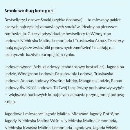
Smaki według kategorii
Bestsellery: Losowe Smaki (szybka dostawa) — to mieszany pakiet
naszych najczęściej zamawianych smaków, idealny na pierwsze
zamówienia. Cztery indywidualne bestsellery to Winogrono
Lodowe, Niebieska Malina Lemoniada i Truskawka Arbuz. Te cztery
mają najwyższe wskaźniki ponownych zamówień i działają na
praktycznie każdym europejskim rynku.
Lodowe owoce: Arbuz Lodowy (standardowy bestseller), Jagoda na
Lodzie, Winogrono Lodowe, Brzoskwinia Lodowa, Truskawka
Lodowa, Ananas Lodowy, Kwaśne Jabłko, Mango na Lodzie, Banan
Lodowy, Świeżość Lodowa. To Twój bezpieczny podstawowy wybór
— większość hurtowych kupujących zamawia przynajmniej połowę
z nich.
Jagodowe i mieszane: Jagoda Malina, Mieszane Jagody, Potrójne
Jagody, Niebieska Malina Wiśnia, Niebieska Malina Lemoniada,
Niebieska Kwaśna Malina, Lemoniada Jagodowa, Jagoda Wiśnia