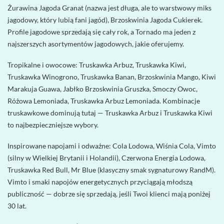
Żurawina Jagoda Granat (nazwa jest długa, ale to warstwowy miks
jagodowy, który lubią fani jagód), Brzoskwinia Jagoda Cukierek.
Profile jagodowe sprzedają się cały rok, a Tornado ma jeden z
najszerszych asortymentów jagodowych, jakie oferujemy.
Tropikalne i owocowe: Truskawka Arbuz, Truskawka Kiwi,
Truskawka Winogrono, Truskawka Banan, Brzoskwinia Mango, Kiwi
Marakuja Guawa, Jabłko Brzoskwinia Gruszka, Smoczy Owoc,
Różowa Lemoniada, Truskawka Arbuz Lemoniada. Kombinacje
truskawkowe dominują tutaj — Truskawka Arbuz i Truskawka Kiwi
to najbezpieczniejsze wybory.
Inspirowane napojami i odważne: Cola Lodowa, Wiśnia Cola, Vimto
(silny w Wielkiej Brytanii i Holandii), Czerwona Energia Lodowa,
Truskawka Red Bull, Mr Blue (klasyczny smak sygnaturowy RandM).
Vimto i smaki napojów energetycznych przyciągają młodszą
publiczność — dobrze się sprzedają, jeśli Twoi klienci mają poniżej
30 lat.