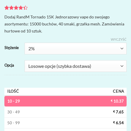
Oceniony
3
Dodaj RandM Tornado 15K Jednorazowy vape do swojego
4.33
na 5
asortymentu: 15000 buchów, 40 smaki, grzałka mesh. Zamówienia
na
podstawie
hurtowe od 10 sztuk.
ocen
klientów
WYCZYŚĆ
Stężenie
Opcja
ILOŚĆ
CENA
10 - 29
€
10.37
30 - 49
€
7.65
50 - 99
€
6.54