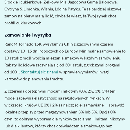
Słodkie i cukierkowe: Żelkowy Miś, Jagodowa Guma Balonowa,
Cytryna & Limonka, Wiśnia, Lód na Patyku. Te są bardziej niszowe —
zamów najpierw małą ilość, chyba że wiesz, że Twój rynek chce
profili cukierkowych.
Zamawianie i Wysyłka
RandM Tornado 15K wysyłamy z Chin z szacowanym czasem
dostawy 10–15 dni roboczych do Europy. Minimalne zamówienie to
10 sztuk z możliwością mieszania smaków w każdym zamówieniu.
Rabaty ilościowe zaczynają się od 30+ sztuk, z głębszymi progami
od 100+.
Skontaktuj się z nami
w sprawie wymiarów i wagi
kartonów do planowania frachtu.
Z czterema dostępnymi mocami nikotyny (0%, 2%, 3%, 5%) ten
model zapewnia elastyczność na regulowanych rynkach. W
większości krajów UE 0% i 2% są najczęściej zamawiane — sprawdź
lokalne przepisy przed magazynowaniem 3% lub 5%. Opcja 0%
czyni to dobrym wyborem dla rynków ze ścisłymi limitami nikotyny
lub dla klientów, którzy chcą doświadczenia smakowego bez