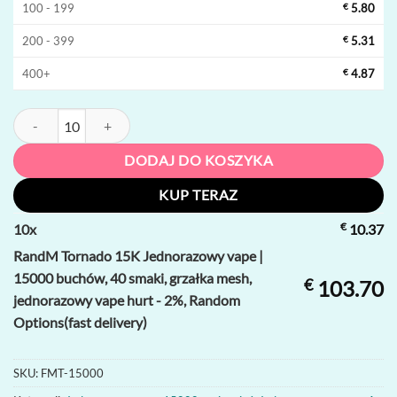
100 - 199
€
5.80
200 - 399
€
5.31
400+
€
4.87
ilość RandM Tornado 15K Jednorazowy vape | 15000 buchów, 40 smaki
DODAJ DO KOSZYKA
KUP TERAZ
€
10
x
10.37
RandM Tornado 15K Jednorazowy vape |
15000 buchów, 40 smaki, grzałka mesh,
€
103.70
jednorazowy vape hurt - 2%, Random
Options(fast delivery)
SKU:
FMT-15000