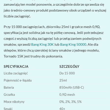
zamawiają ten model ponownie, a szczególnie dobrze sprawdza się
jako średnio-cenowy produkt podstawowy obok urządzeń o wyższej
liczbie zaciągnięć.
Przy 15 000 zaciągnięciach, zbiorniku 25ml i grzałce mesh 0,9Ω,
specyfikacja jest solidna jak na tę półkę cenową. Jeśli potrzebujesz
czegoś z wyższą liczbą zaciągnięć lub przełączaniem podwójnych
smaków, sprawdź
Bang King 30K
lub
Bang King 50000
. Ale dla
sklepów, które chcą szerokiej ściany smaków z jednego modelu,
Tornado 15K jest trudny do pokonania.
SPECYFIKACJA
SZCZEGÓŁY
Liczba zaciągnięć
Do 15 000
Pojemność e-liquidu
25ml
Bateria
850mAh (USB-C)
Grzałka
0,9Ω mesh
Moce nikotyny
0%, 2%, 3%, 5%
Smaki
40+