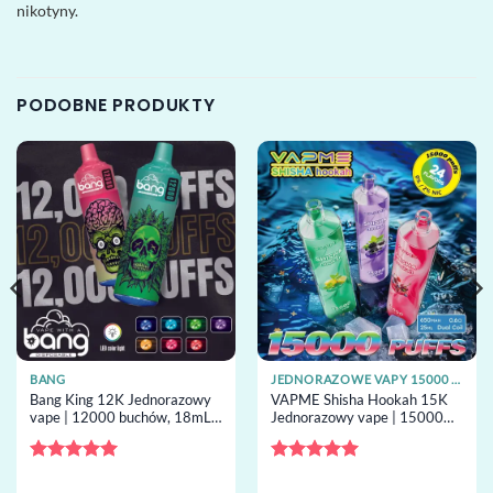
nikotyny.
PODOBNE PRODUKTY
BANG
JEDNORAZOWE VAPY 15000 ZACIĄGNIĘĆ
Bang King 12K Jednorazowy
VAPME Shisha Hookah 15K
vape | 12000 buchów, 18mL
Jednorazowy vape | 15000
capacity, grzałka mesh,
buchów, shisha airflow,
jednorazowy vape hurt
jednorazowy vape hurt
Oceniono
5
Oceniono
5
na 5
na 5