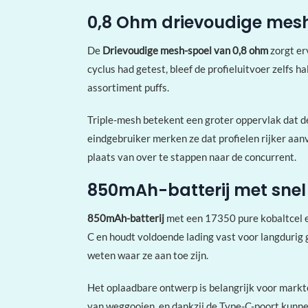
0,8 Ohm drievoudige mesh-
De
Drievoudige mesh-spoel van 0,8 ohm
zorgt er
cyclus had getest, bleef de profieluitvoer zelfs h
assortiment puffs.
Triple-mesh betekent een groter oppervlak dat de
eindgebruiker merken ze dat profielen rijker aan
plaats van over te stappen naar de concurrent.
850mAh-batterij met snel
850mAh-batterij
met een 17350 pure kobaltcel en
C en houdt voldoende lading vast voor langdurig g
weten waar ze aan toe zijn.
Het oplaadbare ontwerp is belangrijk voor markte
van weggooien, en dankzij de Type-C-poort kunnen