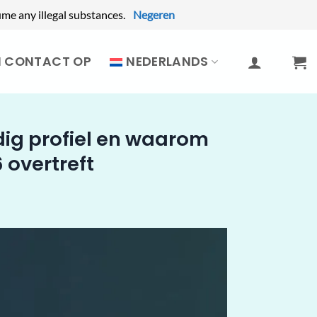
me any illegal substances.
Negeren
M CONTACT OP
NEDERLANDS
dig profiel en waarom
 overtreft