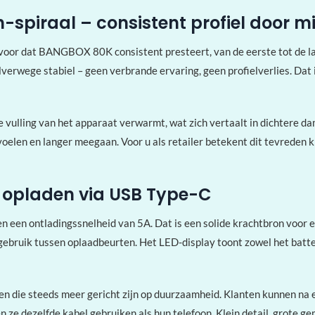
spiraal – consistent profiel door mi
voor dat BANGBOX 80K consistent presteert, van de eerste tot de laa
alverwege stabiel – geen verbrande ervaring, geen profielverlies. Dat i
 vulling van het apparaat verwarmt, wat zich vertaalt in dichtere da
voelen en langer meegaan. Voor u als retailer betekent dit tevreden 
 opladen via USB Type-C
 een ontladingssnelheid van 5A. Dat is een solide krachtbron voor e
ebruik tussen oplaadbeurten. Het LED-display toont zowel het batteri
n die steeds meer gericht zijn op duurzaamheid. Klanten kunnen na 
 ze dezelfde kabel gebruiken als hun telefoon. Klein detail, grote ge