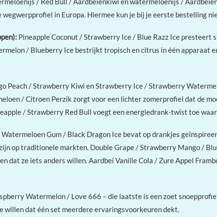
meloenijs / Red Bull / Aardbeienkiwi en watermeloenijs / Aardbeie
 wegwerpprofiel in Europa. Hiermee kun je bij je eerste bestelling nie
ppen):
Pineapple Coconut / Strawberry Ice / Blue Razz Ice presteert st
rmelon / Blueberry Ice bestrijkt tropisch en citrus in één apparaat
ngo Peach / Strawberry Kiwi en Strawberry Ice / Strawberry Waterme
loen / Citroen Perzik zorgt voor een lichter zomerprofiel dat de moe
apple / Strawberry Red Bull voegt een energiedrank-twist toe waar 
 Watermeloen Gum / Black Dragon Ice bevat op drankjes geïnspireerd
zijn op traditionele markten. Double Grape / Strawberry Mango / Blu
ten dat ze iets anders willen. Aardbei Vanille Cola / Zure Appel Fra
pberry Watermelon / Love 666 – die laatste is een zoet snoepprofie
e willen dat één set meerdere ervaringsvoorkeuren dekt.