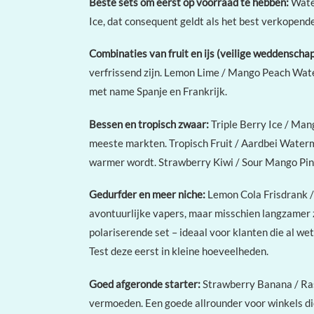
Beste sets om eerst op voorraad te hebben:
Water
Ice, dat consequent geldt als het best verkopende
Combinaties van fruit en ijs (veilige weddenscha
verfrissend zijn. Lemon Lime / Mango Peach Wate
met name Spanje en Frankrijk.
Bessen en tropisch zwaar:
Triple Berry Ice / Ma
meeste markten. Tropisch Fruit / Aardbei Waterme
warmer wordt. Strawberry Kiwi / Sour Mango Pine
Gedurfder en meer niche:
Lemon Cola Frisdrank /
avontuurlijke vapers, maar misschien langzamer 
polariserende set – ideaal voor klanten die al we
Test deze eerst in kleine hoeveelheden.
Goed afgeronde starter:
Strawberry Banana / Ras
vermoeden. Een goede allrounder voor winkels di