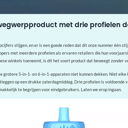
egwerpproduct met drie profielen da
fers stijgen, en er is een goede reden dat dit onze nummer één stijg
kopers met meerdere profielen als ervaren retailers die hun voorjaars
pese winkels toeneemt, is dit het soort product dat beweegt zonder v
e grotere 5-in-1- en 6-in-1-apparaten niet kunnen dekken. Niet elke k
uitleggen op een drukke zaterdagmiddag. Drie profielen is voldoende v
akkelijk te begrijpen voor eindgebruikers. Laten we erop ingaan.