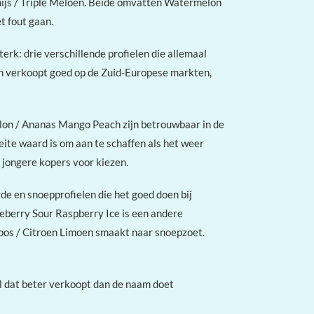
nijs / Triple Meloen. Beide omvatten Watermelon
t fout gaan.
erk: drie verschillende profielen die allemaal
 en verkoopt goed op de Zuid-Europese markten,
lon / Ananas Mango Peach zijn betrouwbaar in de
ite waard is om aan te schaffen als het weer
jongere kopers voor kiezen.
e en snoepprofielen die het goed doen bij
eberry Sour Raspberry Ice is een andere
mboos / Citroen Limoen smaakt naar snoepzoet.
l dat beter verkoopt dan de naam doet