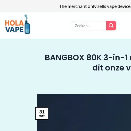
The merchant only sells vape device
Ga
naar
Zoeken
naar:
inhoud
BANGBOX 80K 3-in-1 r
dit onze 
31
mrt