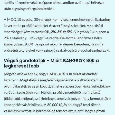
április közepére-végére, éppen akkor, amikor az ünnepi hétvége
után a gyalogosforgalom tetőzik.
A MOQ 10 egység, 30-ra rúgó mennyiségi engedménnyel. Szabadon
keverheti a profilkészleteket és az erősségi szinteket. Az erősítő
lehetőségek közé tartozik
0%, 2%, 3% és 5%
. A legtöbb EU-piacon a
2% a szabvány – 3% vagy 5% rendelése előtt ellenőrizze a helyi
szabályozást. A 0%-os opciót akkor érdemes beépíteni, ha nulla
erősségű ügyfeleket vagy szigorú szabályozású piacokat szolgálsz ki.
Végső gondolatok – Miért BANGBOX 80K a
legkeresettebb
Megvan az oka annak, hogy BANGBOX 80K vezet az eladási
listánkon. Megtalálja a megfelelő egyensúlyt a puffadásszám, a
profilválaszték és az ár között, amelyre az európai kiskereskedőknek
valóban szükségük van. Három profil a megfelelő mennyiségű
többprofil azoknak az üzleteknek, amelyek még mindig bemutatják a
koncepciót vásárlóiknak. A 80 000 fújás boldoggá teszi őket a
vásárlások között. A háromhálós tekercs azt jelenti, hogy a profil