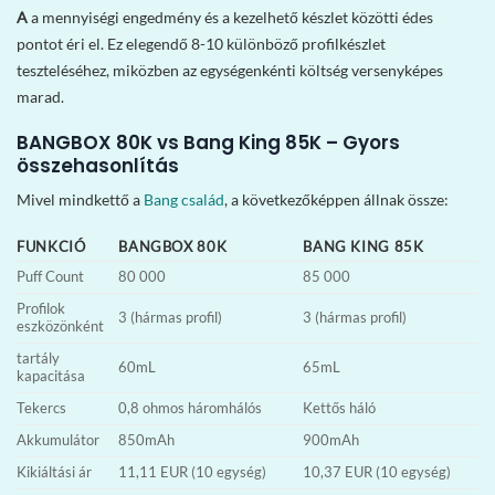
A
a mennyiségi engedmény és a kezelhető készlet közötti édes
pontot éri el. Ez elegendő 8-10 különböző profilkészlet
teszteléséhez, miközben az egységenkénti költség versenyképes
marad.
BANGBOX 80K vs Bang King 85K – Gyors
összehasonlítás
Mivel mindkettő a
Bang család
, a következőképpen állnak össze:
FUNKCIÓ
BANGBOX 80K
BANG KING 85K
Puff Count
80 000
85 000
Profilok
3 (hármas profil)
3 (hármas profil)
eszközönként
tartály
60mL
65mL
kapacitása
Tekercs
0,8 ohmos háromhálós
Kettős háló
Akkumulátor
850mAh
900mAh
Kikiáltási ár
11,11 EUR (10 egység)
10,37 EUR (10 egység)