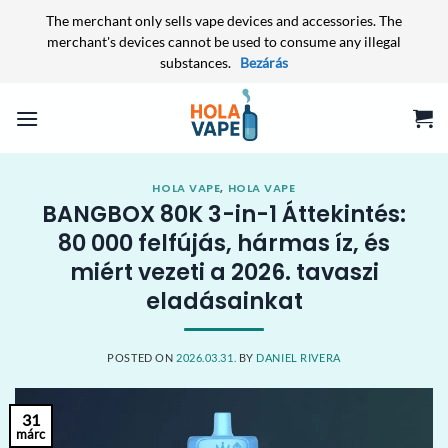
The merchant only sells vape devices and accessories. The
merchant's devices cannot be used to consume any illegal
substances.
Bezárás
Skip
to
content
HOLA VAPE
,
HOLA VAPE
BANGBOX 80K 3-in-1 Áttekintés:
80 000 felfújás, hármas íz, és
miért vezeti a 2026. tavaszi
eladásainkat
POSTED ON
2026.03.31.
BY
DANIEL RIVERA
31
márc