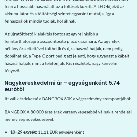
fenn a hosszabb használathoz a töltések között. A LED-kijelző az
akkumulátor és a töltöttségi szintet egyaránt mutatja, így a
felhasználók mindig tudják, hol állnak.
Az újratölthető kialakítás fontos az egyre inkább a
fenntarthatóságra összpontosító piacok számára. Az ügyfelek
néhány óra elteltével tölthetik és újra használhatják, nem pedig
dobálhatják, a Type-C port pedig azt jelenti, hogy ugyanazt a kábelt
használhatják, mint a telefonjuk. Kis részletek, nagy kényelmi
tényező.
Nagykereskedelmi ár – egységenként 5,74
eurótól
Itt válik érdekessé a BANGBOX 80K a végeredmény szempontjából:
BANGBOX A 80 000 áras árak versenyképesebbé válnak a rendelési
mennyiség növekedésével:
10–29 egység:
11,11 EUR egységenként