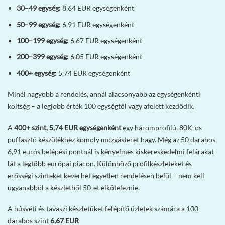
30–49 egység:
8,64 EUR egységenként
50–99 egység:
6,91 EUR egységenként
100–199 egység:
6,67 EUR egységenként
200–399 egység:
6,05 EUR egységenként
400+ egység:
5,74 EUR egységenként
Minél nagyobb a rendelés, annál alacsonyabb az egységenkénti
költség – a legjobb érték 100 egységtől vagy afelett kezdődik.
A
400+ szint, 5,74 EUR egységenként
egy háromprofilú, 80K-os
puffasztó készülékhez komoly mozgásteret hagy. Még az 50 darabos
6,91 eurós belépési pontnál is kényelmes kiskereskedelmi felárakat
lát a legtöbb európai piacon. Különböző profilkészleteket és
erősségi szinteket keverhet egyetlen rendelésen belül – nem kell
ugyanabból a készletből 50-et elköteleznie.
A húsvéti és tavaszi készletüket felépítő üzletek számára a 100
darabos szint
6,67 EUR