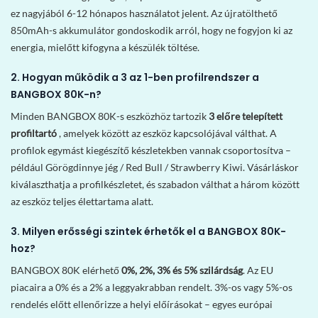
ez nagyjából 6-12 hónapos használatot jelent. Az újratölthető
850mAh-s akkumulátor gondoskodik arról, hogy ne fogyjon ki az
energia, mielőtt kifogyna a készülék töltése.
2. Hogyan működik a 3 az 1-ben profilrendszer a
BANGBOX 80K-n?
Minden BANGBOX 80K-s eszközhöz tartozik
3 előre telepített
profiltartó
, amelyek között az eszköz kapcsolójával válthat. A
profilok egymást kiegészítő készletekben vannak csoportosítva –
például Görögdinnye jég / Red Bull / Strawberry Kiwi. Vásárláskor
kiválaszthatja a profilkészletet, és szabadon válthat a három között
az eszköz teljes élettartama alatt.
3. Milyen erősségi szintek érhetők el a BANGBOX 80K-
hoz?
BANGBOX 80K elérhető
0%, 2%, 3% és 5% szilárdság
. Az EU
piacaira a 0% és a 2% a leggyakrabban rendelt. 3%-os vagy 5%-os
rendelés előtt ellenőrizze a helyi előírásokat – egyes európai