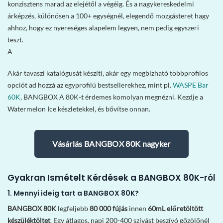
konzisztens marad az elejétől a végéig. És a nagykereskedelmi
árképzés, különösen a 100+ egységnél, elegendő mozgásteret hagy
ahhoz, hogy ez nyereséges alapelem legyen, nem pedig egyszeri
teszt.
A
Akár tavaszi katalógusát készíti, akár egy megbízható többprofilos
opciót ad hozzá az egyprofilú bestsellerekhez, mint pl.
WASPE Bar
60K
, BANGBOX A 80K-t érdemes komolyan megnézni. Kezdje a
Watermelon Ice készletekkel, és bővítse onnan.
Vásárlás BANGBOX 80K nagyker
Gyakran Ismételt Kérdések a BANGBOX 80K-ról
1. Mennyi ideig tart a BANGBOX 80K?
BANGBOX 80K
legfeljebb
80 000 fújás
innen
60mL előretöltött
készüléktöltet
. Egy átlagos, napi 200-400 szívást beszívó gőzölőnél