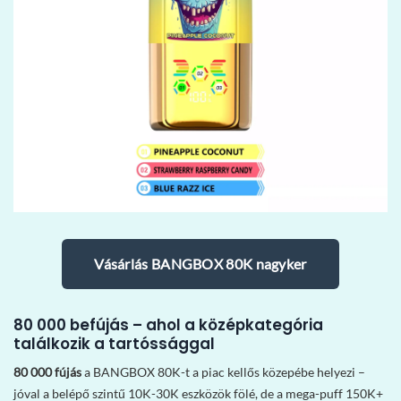
Vásárlás BANGBOX 80K nagyker
80 000 befújás – ahol a középkategória
találkozik a tartóssággal
80 000 fújás
a BANGBOX 80K-t a piac kellős közepébe helyezi –
jóval a belépő szintű 10K-30K eszközök fölé, de a mega-puff 150K+