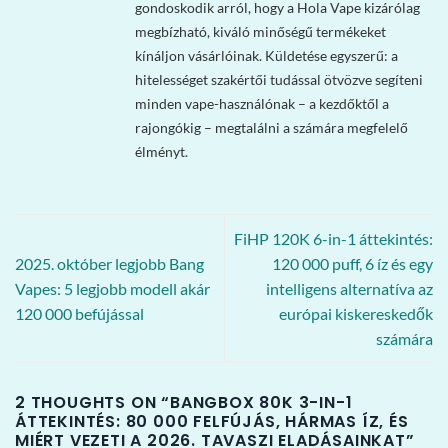
gondoskodik arról, hogy a Hola Vape kizárólag
megbízható, kiváló minőségű termékeket
kínáljon vásárlóinak. Küldetése egyszerű: a
hitelességet szakértői tudással ötvözve segíteni
minden vape-használónak – a kezdőktől a
rajongókig – megtalálni a számára megfelelő
élményt.
FiHP 120K 6-in-1 áttekintés:
2025. október legjobb Bang
120 000 puff, 6 íz és egy
Vapes: 5 legjobb modell akár
intelligens alternatíva az
120 000 befújással
európai kiskereskedők
számára
2 THOUGHTS ON “
BANGBOX 80K 3-IN-1
ÁTTEKINTÉS: 80 000 FELFÚJÁS, HÁRMAS ÍZ, ÉS
MIÉRT VEZETI A 2026. TAVASZI ELADÁSAINKAT
”