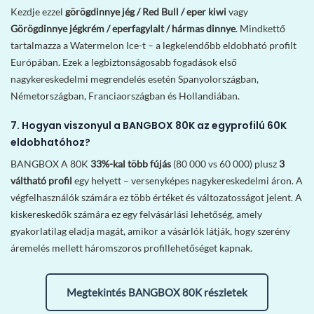
Kezdje ezzel
görögdinnye jég / Red Bull / eper kiwi
vagy
Görögdinnye jégkrém / eperfagylalt / hármas dinnye
. Mindkettő
tartalmazza a Watermelon Ice-t – a legkelendőbb eldobható profilt
Európában. Ezek a legbiztonságosabb fogadások első
nagykereskedelmi megrendelés esetén Spanyolországban,
Németországban, Franciaországban és Hollandiában.
7. Hogyan viszonyul a BANGBOX 80K az egyprofilú 60K
eldobhatóhoz?
BANGBOX A 80K
33%-kal több fújás
(80 000 vs 60 000) plusz
3
váltható profil
egy helyett – versenyképes nagykereskedelmi áron. A
végfelhasználók számára ez több értéket és változatosságot jelent. A
kiskereskedők számára ez egy felvásárlási lehetőség, amely
gyakorlatilag eladja magát, amikor a vásárlók látják, hogy szerény
áremelés mellett háromszoros profillehetőséget kapnak.
Megtekintés BANGBOX 80K részletek