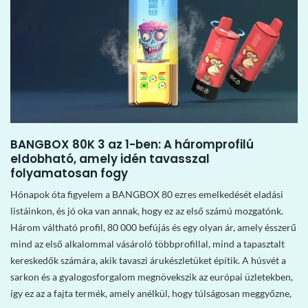
BANGBOX 80K 3 az 1-ben: A háromprofilú
eldobható, amely idén tavasszal
folyamatosan fogy
Hónapok óta figyelem a BANGBOX 80 ezres emelkedését eladási
listáinkon, és jó oka van annak, hogy ez az első számú mozgatónk.
Három váltható profil, 80 000 befújás és egy olyan ár, amely ésszerű
mind az első alkalommal vásároló többprofillal, mind a tapasztalt
kereskedők számára, akik tavaszi árukészletüket építik. A húsvét a
sarkon és a gyalogosforgalom megnövekszik az európai üzletekben,
így ez az a fajta termék, amely anélkül, hogy túlságosan meggyőzne,