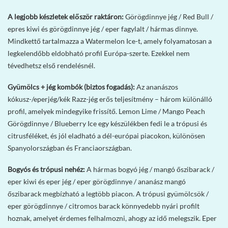
A legjobb készletek először raktáron:
Görögdinnye jég / Red Bull /
epres kiwi és görögdinnye jég / eper fagylalt / hármas dinnye.
Mindkettő tartalmazza a Watermelon Ice-t, amely folyamatosan a
legkelendőbb eldobható profil Európa-szerte. Ezekkel nem
tévedhetsz első rendelésnél.
Gyümölcs + jég kombók (biztos fogadás):
Az ananászos
kókusz-/eperjég/kék Razz-jég erős teljesítmény – három különálló
profil, amelyek mindegyike frissítő. Lemon Lime / Mango Peach
Görögdinnye / Blueberry Ice egy készülékben fedi le a trópusi és
citrusféléket, és jól eladható a dél-európai piacokon, különösen
Spanyolországban és Franciaországban.
Bogyós és trópusi nehéz:
A hármas bogyó jég / mangó őszibarack /
eper kiwi és eper jég / eper görögdinnye / ananász mangó
őszibarack megbízható a legtöbb piacon. A trópusi gyümölcsök /
eper görögdinnye / citromos barack könnyedebb nyári profilt
hoznak, amelyet érdemes felhalmozni, ahogy az idő melegszik. Eper