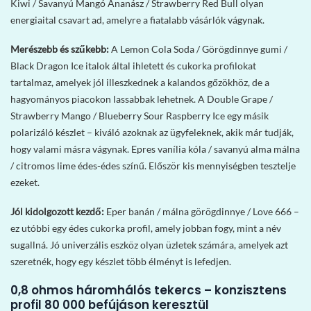
Kiwi / Savanyú Mangó Ananász / Strawberry Red Bull olyan
energiaital csavart ad, amelyre a fiatalabb vásárlók vágynak.
Merészebb és szűkebb:
A Lemon Cola Soda / Görögdinnye gumi /
Black Dragon Ice italok által ihletett és cukorka profilokat
tartalmaz, amelyek jól illeszkednek a kalandos gőzökhöz, de a
hagyományos piacokon lassabbak lehetnek. A Double Grape /
Strawberry Mango / Blueberry Sour Raspberry Ice egy másik
polarizáló készlet – kiváló azoknak az ügyfeleknek, akik már tudják,
hogy valami másra vágynak. Epres vanília kóla / savanyú alma málna
/ citromos lime édes-édes színű. Először kis mennyiségben tesztelje
ezeket.
Jól kidolgozott kezdő:
Eper banán / málna görögdinnye / Love 666 –
ez utóbbi egy édes cukorka profil, amely jobban fogy, mint a név
sugallná. Jó univerzális eszköz olyan üzletek számára, amelyek azt
szeretnék, hogy egy készlet több élményt is lefedjen.
0,8 ohmos háromhálós tekercs – konzisztens
profil 80 000 befújáson keresztül