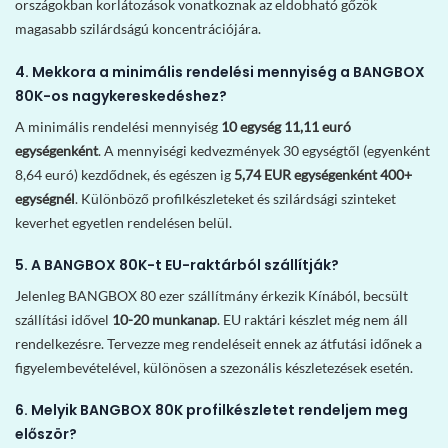
országokban korlátozások vonatkoznak az eldobható gőzök
magasabb szilárdságú koncentrációjára.
4. Mekkora a minimális rendelési mennyiség a BANGBOX
80K-os nagykereskedéshez?
A minimális rendelési mennyiség
10 egység 11,11 euró
egységenként
. A mennyiségi kedvezmények 30 egységtől (egyenként
8,64 euró) kezdődnek, és egészen ig
5,74 EUR egységenként 400+
egységnél
. Különböző profilkészleteket és szilárdsági szinteket
keverhet egyetlen rendelésen belül.
5. A BANGBOX 80K-t EU-raktárból szállítják?
Jelenleg BANGBOX 80 ezer szállítmány érkezik Kínából, becsült
szállítási idővel
10-20 munkanap
. EU raktári készlet még nem áll
rendelkezésre. Tervezze meg rendeléseit ennek az átfutási időnek a
figyelembevételével, különösen a szezonális készletezések esetén.
6. Melyik BANGBOX 80K profilkészletet rendeljem meg
először?