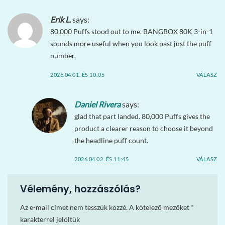
Erik L.
says:
80,000 Puffs stood out to me. BANGBOX 80K 3-in-1
sounds more useful when you look past just the puff
number.
2026.04.01. ÉS 10:05
VÁLASZ
Daniel Rivera
says:
glad that part landed. 80,000 Puffs gives the
product a clearer reason to choose it beyond
the headline puff count.
2026.04.02. ÉS 11:45
VÁLASZ
Vélemény, hozzászólás?
Az e-mail címet nem tesszük közzé.
A kötelező mezőket
*
karakterrel jelöltük