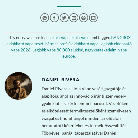
This entry was posted in
Hola Vape
,
Hola Vape
and tagged
BANGBOX
eldobható vape teszt
,
hármas profilú eldobható vape
,
legjobb eldobható
vape 2026
,
Legjobb vape 80 000 slukkal
,
nagykereskedelmi vape
europe
.
DANIEL RIVERA
Daniel Rivera a Hola Vape vezérigazgatója és
alapítója, ahol az innováció iránti szenvedély
gyakorlati szakértelemmel párosul. Vezetőként
és elkötelezett terméktesztelőként személyesen
vizsgál és finomhangol minden, az oldalon
bemutatott készüléket és termék-összeállítást.
Többéves iparági tapasztalatával Daniel