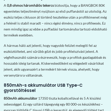
A
0,8 ohmos háromhálós tekercs
biztosítja, hogy a BANGBOX 80K
egyenletes teljesítményt nyújtson az első puffanástól az utolsóig. Az
eszköz teljes cikluson át történő tesztelése után a profilkimenet még
a felénél is stabil maradt – nincs égési élmény, nincs profilleesés. Ez
nem mindig igaz az ebbe a puffadási tartományba tartozó eldobható
termékek esetében.
A hármas háló azt jelenti, hogy nagyobb felület melegíti fel az
eszköztöltetet, ami sűrűbb gőzt és jobb profilelszívást jelent. A
végfelhasználó számára észreveszik, hogy a profilok gazdagabbak és
hosszabb ideig tartanak. Kiskereskedőként ez elégedett vásárlókat
jelent, akik ugyanazért a termékért térnek vissza, ahelyett, hogy
versenytársra váltanának.
850mAh-s akkumulátor USB Type-C
gyorstöltéssel
850mAh akkumulátor
17350 tiszta kobaltcellával és 5 A kisülési
sebességgel. Ez egy szilárd tápegység egy 80 000-os készülékhez –
gyorsan töltődik C típusú USB-n keresztül, és elegendő töltést tart