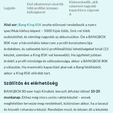
Kiskereskedők, akik
Első alkalommal vásárlók
valamivel nagyobb
Legjobb
több profillal, közepes
kapacitásra vágynak
költségkeret
A
Alsó sor:
Bang King 85K
enyhe előnnyel rendelkezik a nyers
specifikációkhoz képest – 5000 fújás több, 5mL-rel több
eszköztöltet, és némileg nagyobb az akkumulátor. De a BANGBOX
80K nyer a háromhálós tekercsen a profil konzisztenciája
érdekében, és szélesebb körű profilbeállítási lehetőségeket kínál (13
készlet, szemben a King 85K-val kevesebb). Ha ügyfeleit jobban
érdekli a profil minősége és változatossága, akkor a BANGBOX 80K
a választás. Ha maximális kapacitást akarnak a Bang felállásból,
akkor a King 85K előrébb tart.
Szállítás és elérhetőség
BANGBOX 80 ezer hajó Kínából, becsült átfutási idővel
10-20
munkanap
. Ehhez még nincs uniós raktárkészlet – ennek
megfelelően tervezze meg rendeléseit, különösen akkor, ha a tavaszi
és húsvéti rohanásra készül. Rendeljen most, és készen áll a készlete