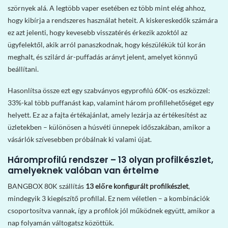
szörnyek alá. A legtöbb vaper esetében ez több mint elég ahhoz,
hogy kibírja a rendszeres használat heteit. A kiskereskedők számára
ez azt jelenti, hogy kevesebb visszatérés érkezik azoktól az
ügyfelektől, akik arról panaszkodnak, hogy készülékük túl korán
meghalt, és szilárd ár-puffadás arányt jelent, amelyet könnyű
beállítani.
Hasonlítsa össze ezt egy szabványos egyprofilú 60K-os eszközzel:
33%-kal több puffanást kap, valamint három profillehetőséget egy
helyett. Ez az a fajta értékajánlat, amely lezárja az értékesítést az
üzletekben – különösen a húsvéti ünnepek időszakában, amikor a
vásárlók szívesebben próbálnak ki valami újat.
Háromprofilú rendszer – 13 olyan profilkészlet,
amelyeknek valóban van értelme
BANGBOX 80K szállítás
13 előre konfigurált profilkészlet
,
mindegyik 3 kiegészítő profillal. Ez nem véletlen – a kombinációk
csoportosítva vannak, így a profilok jól működnek együtt, amikor a
nap folyamán váltogatsz közöttük.