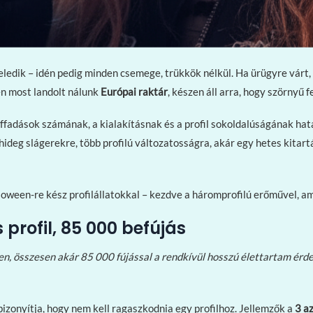
edik – idén pedig minden csemege, trükkök nélkül. Ha ürügyre várt, ho
n most landolt nálunk
Európai raktár
, készen áll arra, hogy szörnyű f
ffadások számának, a kialakításnak és a profil sokoldalúságának hat
hideg slágerekre, több profilú változatosságra, akár egy hetes kitar
oween-re kész profilállatokkal – kezdve a háromprofilú erőművel, ame
profil, 85 000 befújás
en, összesen akár 85 000 fújással a rendkívül hosszú élettartam érd
zonyítja, hogy nem kell ragaszkodnia egy profilhoz. Jellemzők a
3 az