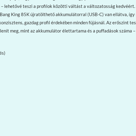
lehetővé teszi a profilok közötti váltást a változatosság kedvéért
 Bang King 85K újratölthető akkumulátorral (USB-C) van ellátva, így s
konzisztens, gazdag profil érdekében minden fújásnál. Az erőszint t
enít meg, mint az akkumulátor élettartama és a puffadások száma – e
és)