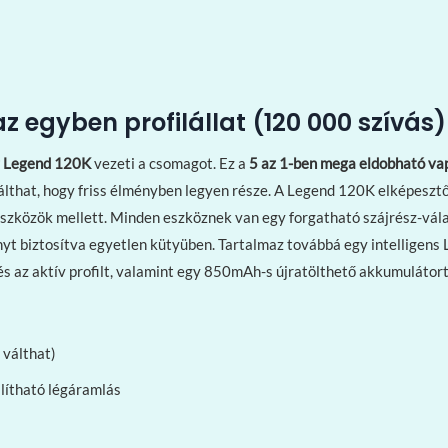
z egyben profilállat (120 000 szívás)
 Legend 120K
vezeti a csomagot. Ez a
5 az 1-ben mega eldobható va
lthat, hogy friss élményben legyen része. A Legend 120K elképesztő
 eszközök mellett. Minden eszköznek van egy forgatható szájrész-vál
nyt biztosítva egyetlen kütyüben. Tartalmaz továbbá egy intelligens
s az aktív profilt, valamint egy 850mAh-s újratölthető akkumulátort
 válthat)
lítható légáramlás