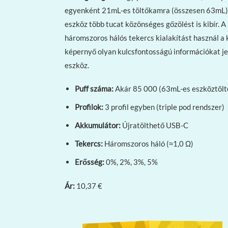
egyenként 21mL-es töltőkamra (összesen 63mL) – 
eszköz több tucat közönséges gőzölést is kibír. A
háromszoros hálós tekercs kialakítást használ a 
képernyő olyan kulcsfontosságú információkat jel
eszköz.
Puff száma:
Akár 85 000 (63mL-es eszköztölt
Profilok:
3 profil egyben (triple pod rendszer)
Akkumulátor:
Újratölthető USB-C
Tekercs:
Háromszoros háló (≈1,0 Ω)
Erősség:
0%, 2%, 3%, 5%
Ár:
10,37 €