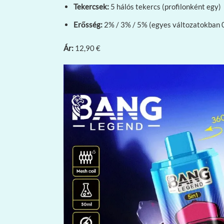
Tekercsek:
5 hálós tekercs (profilonként egy)
Erősség:
2% / 3% / 5% (egyes változatokban 
Ár:
12,90 €