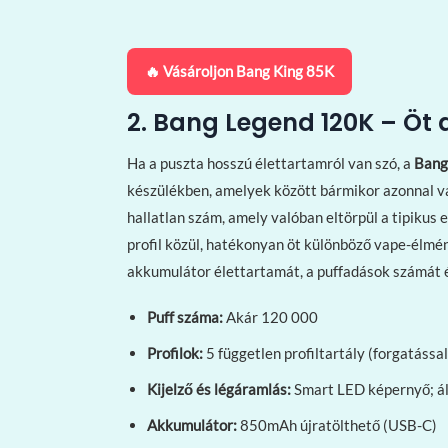
🔥 Vásároljon Bang King 85K
2. Bang Legend 120K – Öt a
Ha a puszta hosszú élettartamról van szó, a
Bang
készülékben, amelyek között bármikor azonnal vá
hallatlan szám, amely valóban eltörpül a tipikus
profil közül, hatékonyan öt különböző vape-élmé
akkumulátor élettartamát, a puffadások számát é
Puff száma:
Akár 120 000
Profilok:
5 független profiltartály (forgatással
Kijelző és légáramlás:
Smart LED képernyő; ál
Akkumulátor:
850mAh újratölthető (USB-C)