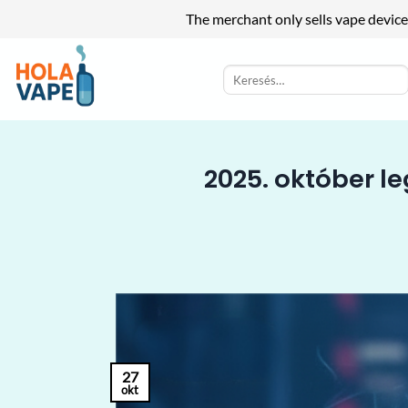
The merchant only sells vape device
Skip
to
Keresés
a
content
következőre:
2025. október l
27
okt