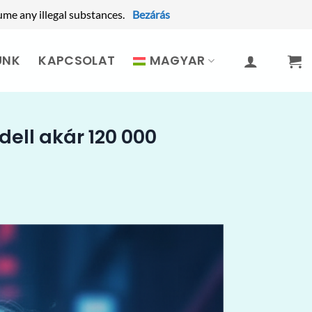
ume any illegal substances.
Bezárás
UNK
KAPCSOLAT
MAGYAR
ell akár 120 000