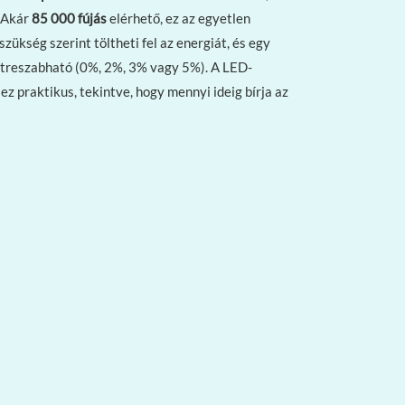
. Akár
85 000 fújás
elérhető, ez az egyetlen
zükség szerint töltheti fel az energiát, és egy
estreszabható (0%, 2%, 3% vagy 5%). A LED-
z praktikus, tekintve, hogy mennyi ideig bírja az