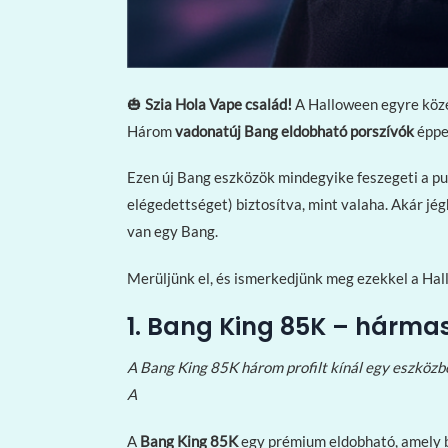
🎃
Szia Hola Vape család!
A Halloween egyre közel
Három
vadonatúj Bang eldobható porszívók
éppe
Ezen új Bang eszközök mindegyike feszegeti a pu
elégedettséget) biztosítva, mint valaha. Akár jég
van egy Bang.
Merüljünk el, és ismerkedjünk meg ezekkel a Hall
1. Bang King 85K – hármas 
A Bang King 85K három profilt kínál egy eszközb
A
A
Bang King 85K
egy prémium eldobható, amely bi