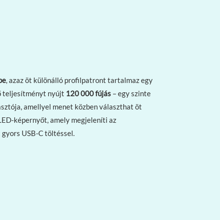
pe
, azaz öt különálló profilpatront tartalmaz egy
 teljesítményt nyújt
120 000 fújás
– egy szinte
asztója, amellyel menet közben választhat öt
 LED-képernyőt, amely megjeleníti az
 gyors USB-C töltéssel.