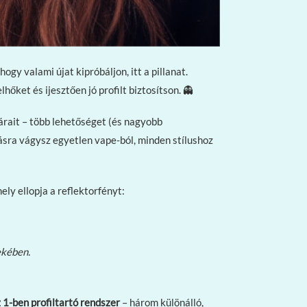
gy valami újat kipróbáljon, itt a pillanat.
elhőket és ijesztően jó profilt biztosítson. 👻
árait – több lehetőséget (és nagyobb
tásra vágysz egyetlen vape-ból, minden stílushoz
ly ellopja a reflektorfényt:
ekében.
 1-ben profiltartó rendszer
– három különálló,