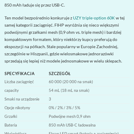
850 mAh ładuje się przez USB-C.
Ten model bezpośrednio konkuruje z
UZY triple-option 60K
w tej
samej kategorii zaciągnięć. FIHP wyróżnia się nieco większymi
podwójnymi grzałkami mesh (0,9 ohm vs. triple mesh) i bardziej
kompaktowym formatem, który niektórzy kupcy preferują do
ekspozycji na półkach. Stale popularny w Europie Zachodniej,
szczególnie w Hiszpanii, gdzie wielosmakowe jednorazówki
sprzedają się lepiej niż modele jednosmakowe w wielu sklepach.
SPECYFIKACJA
SZCZEGÓŁ
Liczba zaciągnięć
60 000 (20 000 na smak)
capacity
54 mL (18 mL na smak)
Smaki na urządzenie
3
Opcje nikotyny
0% / 2% / 3% / 5%
Grzałki
Podwójne mesh 0,9 ohm
Bateria
850 mAh USB-C ładowalna
Wyświetlacz
Ekran LED smart (bateria + zaciągnięcia)