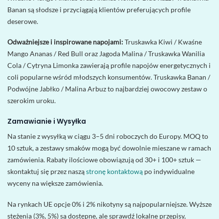
Banan są słodsze i przyciągają klientów preferujących profile
deserowe.
Odważniejsze i inspirowane napojami:
Truskawka Kiwi / Kwaśne
Mango Ananas / Red Bull oraz Jagoda Malina / Truskawka Wanilia
Cola / Cytryna Limonka zawierają profile napojów energetycznych i
coli popularne wśród młodszych konsumentów. Truskawka Banan /
Podwójne Jabłko / Malina Arbuz to najbardziej owocowy zestaw o
szerokim uroku.
Zamawianie i Wysyłka
Na stanie z wysyłką w ciągu 3–5 dni roboczych do Europy. MOQ to
10 sztuk, a zestawy smaków mogą być dowolnie mieszane w ramach
zamówienia. Rabaty ilościowe obowiązują od 30+ i 100+ sztuk —
skontaktuj się przez naszą
stronę kontaktową
po indywidualne
wyceny na większe zamówienia.
Na rynkach UE opcje 0% i 2% nikotyny są najpopularniejsze. Wyższe
stężenia (3%, 5%) są dostępne, ale sprawdź lokalne przepisy,