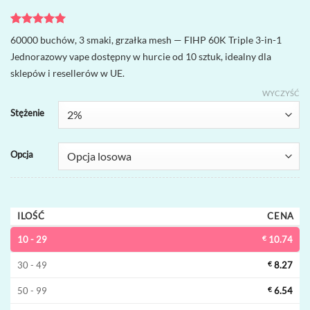
Oceniony
2
5
60000 buchów, 3 smaki, grzałka mesh — FIHP 60K Triple 3-in-1
na 5 na
Jednorazowy vape dostępny w hurcie od 10 sztuk, idealny dla
podstawie
ocen
sklepów i resellerów w UE.
klientów
WYCZYŚĆ
Stężenie
Opcja
ILOŚĆ
CENA
10 - 29
€
10.74
30 - 49
€
8.27
50 - 99
€
6.54