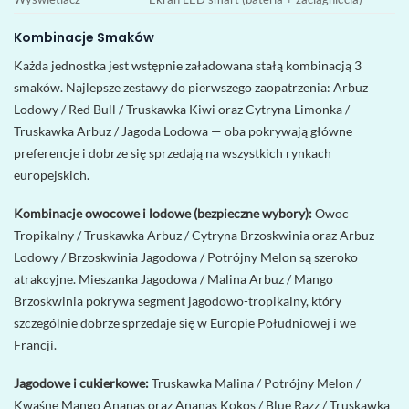
Kombinacje Smaków
Każda jednostka jest wstępnie załadowana stałą kombinacją 3
smaków. Najlepsze zestawy do pierwszego zaopatrzenia: Arbuz
Lodowy / Red Bull / Truskawka Kiwi oraz Cytryna Limonka /
Truskawka Arbuz / Jagoda Lodowa — oba pokrywają główne
preferencje i dobrze się sprzedają na wszystkich rynkach
europejskich.
Kombinacje owocowe i lodowe (bezpieczne wybory):
Owoc
Tropikalny / Truskawka Arbuz / Cytryna Brzoskwinia oraz Arbuz
Lodowy / Brzoskwinia Jagodowa / Potrójny Melon są szeroko
atrakcyjne. Mieszanka Jagodowa / Malina Arbuz / Mango
Brzoskwinia pokrywa segment jagodowo-tropikalny, który
szczególnie dobrze sprzedaje się w Europie Południowej i we
Francji.
Jagodowe i cukierkowe:
Truskawka Malina / Potrójny Melon /
Kwaśne Mango Ananas oraz Ananas Kokos / Blue Razz / Truskawka