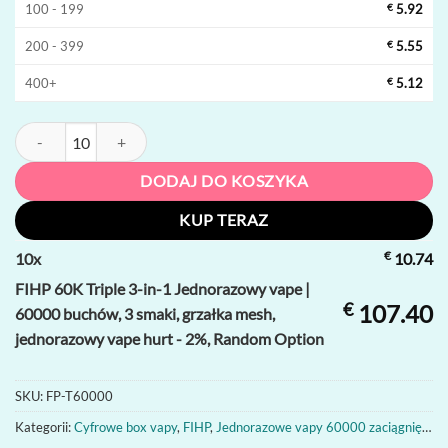
100 - 199
€
5.92
200 - 399
€
5.55
400+
€
5.12
ilość FIHP 60K Triple 3-in-1 Jednorazowy vape | 60000 buchów, 3 sma
DODAJ DO KOSZYKA
KUP TERAZ
€
10
x
10.74
FIHP 60K Triple 3-in-1 Jednorazowy vape |
€
107.40
60000 buchów, 3 smaki, grzałka mesh,
jednorazowy vape hurt - 2%, Random Option
SKU:
FP-T60000
Kategorii:
Cyfrowe box vapy
,
FIHP
,
Jednorazowe vapy 60000 zaciągnięć
,
Je