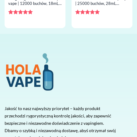
vape | 12000 buchów, 18mL
| 25000 buchów, 28mL
capacity, grzałka mesh,
capacity, grzałka mesh,
jednorazowy vape hurt
jednorazowy vape hurt
Oceniono
5
Oceniono
5
na 5
na 5
Jakość to nasz najwyższy priorytet – każdy produkt
przechodzi rygorystyczną kontrolę jakości, aby zapewnić
bezpieczne i niezawodne doświadczenie z vapingiem.
Dbamy o szybką i niezawodną dostawę, abyś otrzymał swój