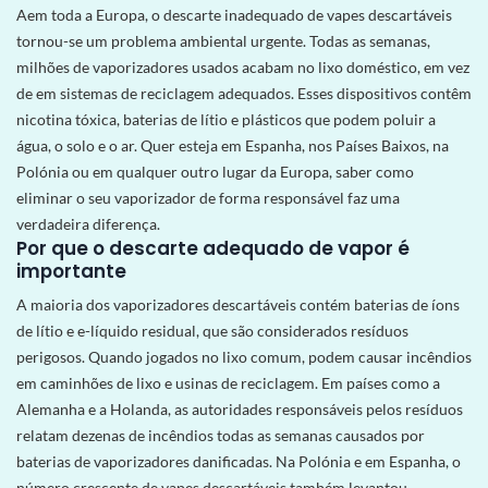
Aem toda a Europa, o descarte inadequado de vapes descartáveis
tornou-se um problema ambiental urgente. Todas as semanas,
milhões de vaporizadores usados ​​acabam no lixo doméstico, em vez
de em sistemas de reciclagem adequados. Esses dispositivos contêm
nicotina tóxica, baterias de lítio e plásticos que podem poluir a
água, o solo e o ar. Quer esteja em Espanha, nos Países Baixos, na
Polónia ou em qualquer outro lugar da Europa, saber como
eliminar o seu vaporizador de forma responsável faz uma
verdadeira diferença.
Por que o descarte adequado de vapor é
importante
A maioria dos vaporizadores descartáveis contém baterias de íons
de lítio e e-líquido residual, que são considerados resíduos
perigosos. Quando jogados no lixo comum, podem causar incêndios
em caminhões de lixo e usinas de reciclagem. Em países como a
Alemanha e a Holanda, as autoridades responsáveis ​​pelos resíduos
relatam dezenas de incêndios todas as semanas causados ​​por
baterias de vaporizadores danificadas. Na Polónia e em Espanha, o
número crescente de vapes descartáveis ​​também levantou