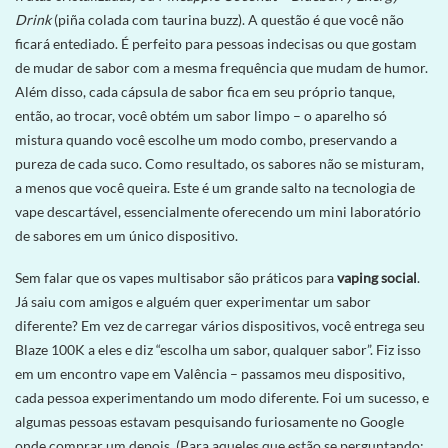
Drink
(piña colada com taurina buzz). A questão é que você não
ficará entediado. É perfeito para pessoas indecisas ou que gostam
de mudar de sabor com a mesma frequência que mudam de humor.
Além disso, cada cápsula de sabor fica em seu próprio tanque,
então, ao trocar, você obtém um sabor limpo – o aparelho só
mistura quando você escolhe um modo combo, preservando a
pureza de cada suco. Como resultado, os sabores não se misturam,
a menos que você queira. Este é um grande salto na tecnologia de
vape descartável, essencialmente oferecendo um mini laboratório
de sabores em um único dispositivo.
Sem falar que os vapes multisabor são práticos para
vaping social
.
Já saiu com amigos e alguém quer experimentar um sabor
diferente? Em vez de carregar vários dispositivos, você entrega seu
Blaze 100K a eles e diz “escolha um sabor, qualquer sabor”. Fiz isso
em um encontro vape em Valência – passamos meu dispositivo,
cada pessoa experimentando um modo diferente. Foi um sucesso, e
algumas pessoas estavam pesquisando furiosamente no Google
onde comprar um depois. (Para aqueles que estão se perguntando: