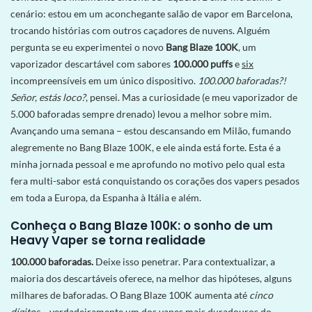
cenário: estou em um aconchegante salão de vapor em Barcelona, ​​​​
trocando histórias com outros caçadores de nuvens. Alguém
pergunta se eu experimentei o novo
Bang Blaze 100K
, um
vaporizador descartável com sabores
100.000 puffs
e
six
incompreensíveis em um único dispositivo.
100.000 baforadas?!
Señor, estás loco?
, pensei. Mas a curiosidade (e meu vaporizador de
5.000 baforadas sempre drenado) levou a melhor sobre mim.
Avançando uma semana – estou descansando em Milão, fumando
alegremente no Bang Blaze 100K, e ele ainda está forte. Esta é a
minha jornada pessoal e me aprofundo no motivo pelo qual esta
fera multi-sabor está conquistando os corações dos vapers pesados ​​
em toda a Europa, da Espanha à Itália e além.
Conheça o Bang Blaze 100K: o sonho de um
Heavy Vaper se torna realidade
100.000 baforadas.
Deixe isso penetrar. Para contextualizar, a
maioria dos descartáveis ​​oferece, na melhor das hipóteses, alguns
milhares de baforadas. O Bang Blaze 100K aumenta até
cinco
dígitos
– verdadeiramente um dos vapes mais duradouros do