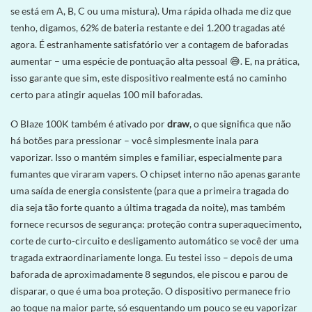
se está em A, B, C ou uma mistura). Uma rápida olhada me diz que
tenho, digamos, 62% de bateria restante e dei 1.200 tragadas até
agora. É estranhamente satisfatório ver a contagem de baforadas
aumentar – uma espécie de pontuação alta pessoal 😅. E, na prática,
isso garante que sim, este dispositivo realmente está no caminho
certo para atingir aquelas 100 mil baforadas.
O Blaze 100K também é ativado por
draw
, o que significa que não
há botões para pressionar – você simplesmente inala para
vaporizar. Isso o mantém simples e familiar, especialmente para
fumantes que viraram vapers. O chipset interno não apenas garante
uma saída de energia consistente (para que a primeira tragada do
dia seja tão forte quanto a última tragada da noite), mas também
fornece recursos de segurança: proteção contra superaquecimento,
corte de curto-circuito e desligamento automático se você der uma
tragada extraordinariamente longa. Eu testei isso – depois de uma
baforada de aproximadamente 8 segundos, ele piscou e parou de
disparar, o que é uma boa proteção. O dispositivo permanece frio
ao toque na maior parte, só esquentando um pouco se eu vaporizar