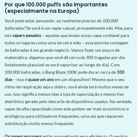
Por que 100.000 puffs são importantes
(especialmente na Europa)
Você pode estar pensando:
eu realmente preciso de 100.000
baforadas?
Se você é um vaper casual, provavelmente não. Mas para
nós
vapers pesados
– aqueles que levam nosso vape confiável para
todos os lugares como uma terceira mão – essa enorme contagem
de baforadas é um grande negócio. Vamos fazer um pouco de
matemática: digamos que você dê cerca de 300 tragadas por dia
(totalmente plausível se você vaporizar ao longo do dia). Com
100.000 baforadas, o Bang Blaze 100K pode durar cerca de
333
dias
– isso é
quase um ano
em um dispositivo! Mesmo que o seu
ritmo de respiração seja o dobro, você ainda terá muitos meses de
uso. Isso significa menos idas à loja de vaporização e menos lixo
eletrônico gerado pelo descarte de dispositivos usados. Na verdade,
vapes de alta capacidade como este podem ser mais económicos e
ecológicos para utilizadores frequentes, uma vez que requerem
substituição muito menos frequente.
Os vapers europeus
estão aproveitando essa eficiência. O cenário