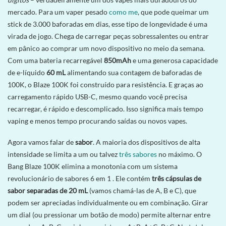
mercado. Para um vaper pesado
como me
, que pode queimar um
stick de 3.000 baforadas em dias, esse tipo de longevidade é uma
virada de jogo. Chega de carregar peças sobressalentes ou entrar
em pânico ao comprar um novo dispositivo no meio da semana.
Com uma bateria recarregável
850mAh
e uma generosa capacidade
de e-líquido
60 mL
alimentando sua contagem de baforadas de
100K, o Blaze 100K foi construído para resistência. E graças ao
carregamento rápido USB-C, mesmo quando você precisa
recarregar, é rápido e descomplicado. Isso significa mais tempo
vaping e menos tempo procurando saídas ou novos vapes.
Agora vamos falar de
sabor
. A maioria dos dispositivos de alta
intensidade se limita a um ou talvez
três sabores
no máximo. O
Bang Blaze 100K elimina a monotonia com um sistema
revolucionário de sabores 6 em 1
. Ele contém
três cápsulas de
sabor separadas de 20 mL
(vamos chamá-las de A, B e C), que
podem ser apreciadas individualmente ou em combinação. Girar
um dial (ou pressionar um botão de modo) permite alternar entre