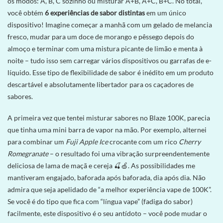
os modos: A, B, C sozinho ou misturar A+B, A+C, B+C. No total,
você obtém
6 experiências de sabor distintas
em um único
dispositivo! Imagine começar a manhã com um gelado de melancia
fresco, mudar para um doce de morango e pêssego depois do
almoço e terminar com uma mistura picante de limão e menta à
noite – tudo isso sem carregar vários dispositivos ou garrafas de e-
líquido. Esse tipo de flexibilidade de sabor é inédito em um produto
descartável e absolutamente libertador para os caçadores de
sabores.
A primeira vez que tentei misturar sabores no Blaze 100K, parecia
que tinha uma mini barra de vapor na mão. Por exemplo, alternei
para combinar um
Fuji Apple Ice
crocante com um rico
Cherry
Romegranate
– o resultado foi uma vibração surpreendentemente
deliciosa de lama de maçã e cereja 🍒🍏. As possibilidades me
mantiveram engajado, baforada após baforada, dia após dia. Não
admira que seja apelidado de “a melhor experiência vape de 100K”.
Se você é do tipo que fica com “língua vape” (fadiga do sabor)
facilmente, este dispositivo é o seu antídoto – você pode mudar o