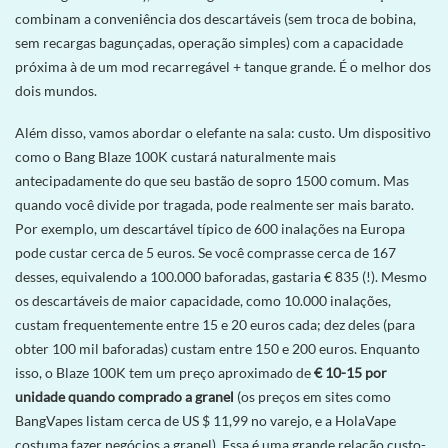
combinam a conveniência dos descartáveis ​​(sem troca de bobina,
sem recargas bagunçadas, operação simples) com a capacidade
próxima à de um mod recarregável + tanque grande. É o melhor dos
dois mundos.
Além disso, vamos abordar o elefante na sala: custo. Um dispositivo
como o Bang Blaze 100K custará naturalmente mais
antecipadamente do que seu bastão de sopro 1500 comum. Mas
quando você divide por tragada, pode realmente ser mais barato.
Por exemplo, um descartável típico de 600 inalações na Europa
pode custar cerca de 5 euros. Se você comprasse cerca de 167
desses, equivalendo a 100.000 baforadas, gastaria € 835 (!). Mesmo
os descartáveis ​​de maior capacidade, como 10.000 inalações,
custam frequentemente entre 15 e 20 euros cada; dez deles (para
obter 100 mil baforadas) custam entre 150 e 200 euros. Enquanto
isso, o Blaze 100K tem um preço aproximado de
€ 10-15 por
unidade quando comprado a granel
(os preços em sites como
BangVapes listam cerca de US $ 11,99 no varejo, e a HolaVape
costuma fazer negócios a granel). Essa é uma grande relação custo-