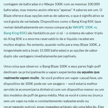
contagem de baforadas é o Waspe 100K com as mesmas 100.000
baforadas, mas mesmo assim oferece “apenas” 4 sabores em um. O
Blaze oferece duas opções extras de sabores, o que é significativo se
você gosta de variedade. Dispositivos como o Bang King 85K (que
revisei detalhadamente em nossa comparação
WASPE 100K vs.
Bang King 85K
) são fantásticos por si só – o sistema de sabor triplo
do King 85K e o enorme reservatório de e-líquido receberam
muitos elogios. No entanto, quando volto para meu Blaze 100K, a
longevidade extra (mais 15.000 baforadas) e as opções de sabor
duplo são vantagens imediatamente perceptíveis.
Uma coisa que observo: o Bang Blaze 100K e seus pares high-puff
destinam-se principalmente a vapers experientes
ou aqueles que
realmente vapem muito
. Se você prefere um vaper casual/leve, um
dispositivo de 100K pode ser um exagero – você estaria melhor
servido (e economizaria dinheiro) com um dispositivo menor ou um
dos modelos de puff de gama média. Mas se você é como eu (nunca
sem um vape na mão e constantemente reabastecendo ou
recarregando outros), esses megadescartáveis ​​são uma bênção. Eles