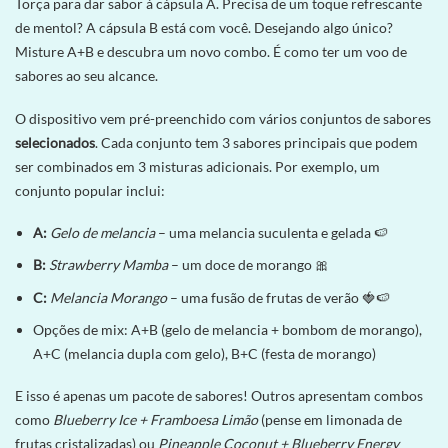
Torça para dar sabor à cápsula A. Precisa de um toque refrescante
de mentol? A cápsula B está com você. Desejando algo único?
Misture A+B e descubra um novo combo. É como ter um voo de
sabores
ao seu alcance.
O dispositivo vem pré-preenchido com vários conjuntos de sabores
selecionados
. Cada conjunto tem 3 sabores principais que podem
ser combinados em 3 misturas adicionais. Por exemplo, um
conjunto popular inclui:
A:
Gelo de melancia
– uma melancia suculenta e gelada 🍉
B:
Strawberry Mamba
– um doce de morango 🎀
C:
Melancia Morango
– uma fusão de frutas de verão 🍓🍉
Opções de mix: A+B (gelo de melancia + bombom de morango),
A+C (melancia dupla com gelo), B+C (festa de morango)
E isso é apenas um pacote de sabores! Outros apresentam combos
como
Blueberry Ice + Framboesa Limão
(pense em limonada de
frutas cristalizadas) ou
Pineapple Coconut + Blueberry Energy