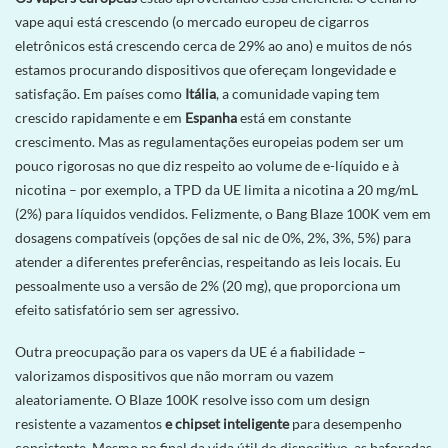
vape aqui está crescendo (o mercado europeu de cigarros
eletrônicos está crescendo cerca de 29% ao ano) e muitos de nós
estamos procurando dispositivos que ofereçam longevidade e
satisfação. Em países como
Itália
, a comunidade vaping tem
crescido rapidamente e em
Espanha
está em constante
crescimento. Mas as regulamentações europeias podem ser um
pouco rigorosas no que diz respeito ao volume de e-líquido e à
nicotina – por exemplo, a TPD da UE limita a nicotina a 20 mg/mL
(2%) para líquidos vendidos. Felizmente, o Bang Blaze 100K vem em
dosagens compatíveis (opções de sal nic de 0%, 2%, 3%, 5%) para
atender a diferentes preferências, respeitando as leis locais. Eu
pessoalmente uso a versão de 2% (20 mg), que proporciona um
efeito satisfatório sem ser agressivo.
Outra preocupação para os vapers da UE é a fiabilidade –
valorizamos dispositivos que não morram ou vazem
aleatoriamente. O Blaze 100K resolve isso com um design
resistente a vazamentos
e chipset inteligente
para desempenho
consistente. Mesmo no final da vida útil do dispositivo, as baforadas