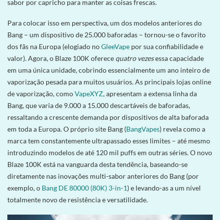
sabor por capricho para manter as coisas frescas.
Para colocar isso em perspectiva, um dos modelos anteriores do
Bang – um dispositivo de 25.000 baforadas – tornou-se o favorito
dos fãs na Europa (elogiado no
GleeVape
por sua confiabilidade e
valor). Agora, o Blaze 100K oferece
quatro vezes
essa capacidade
em uma única unidade, cobrindo essencialmente um ano inteiro de
vaporização pesada para muitos usuários. As principais lojas online
de vaporização, como
VapeXYZ
, apresentam a extensa linha da
Bang, que varia de 9.000 a 15.000 descartáveis ​​de baforadas,
ressaltando a crescente demanda por dispositivos de alta baforada
em toda a Europa. O próprio site Bang (
BangVapes
) revela como a
marca tem constantemente ultrapassado esses limites – até mesmo
introduzindo modelos de até 120 mil puffs em outras séries. O novo
Blaze 100K está na vanguarda desta tendência, baseando-se
diretamente nas inovações multi-sabor anteriores do Bang (por
exemplo, o
Bang DE 80000 (80K) 3-in-1
) e levando-as a um nível
totalmente novo de resistência e versatilidade.