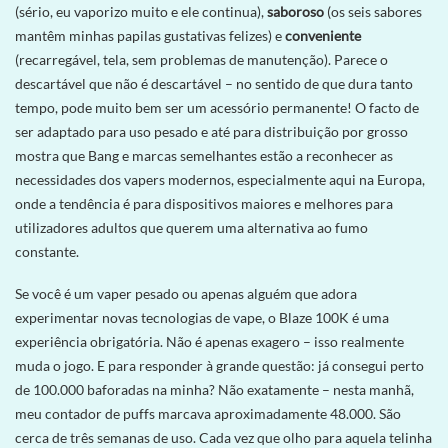
(sério, eu vaporizo ​​​​muito e ele continua),
saboroso
(os seis sabores
mantêm minhas papilas gustativas felizes) e
conveniente
(recarregável, tela, sem problemas de manutenção). Parece o
descartável que não é descartável – no sentido de que dura tanto
tempo, pode muito bem ser um acessório permanente! O facto de
ser adaptado para uso pesado e até para distribuição por grosso
mostra que Bang e marcas semelhantes estão a reconhecer as
necessidades dos vapers modernos, especialmente aqui na Europa,
onde a tendência é para dispositivos maiores e melhores para
utilizadores adultos que querem uma alternativa ao fumo
constante.
Se você é um vaper pesado ou apenas alguém que adora
experimentar novas tecnologias de vape, o Blaze 100K é uma
experiência obrigatória. Não é apenas exagero – isso realmente
muda o jogo. E para responder à grande questão: já consegui perto
de 100.000 baforadas na minha? Não exatamente – nesta manhã,
meu contador de puffs marcava aproximadamente 48.000. São
cerca de três semanas de uso. Cada vez que olho para aquela telinha