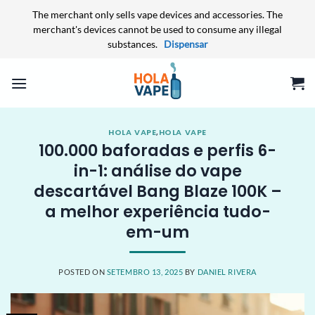
The merchant only sells vape devices and accessories. The
merchant's devices cannot be used to consume any illegal
substances.
Dispensar
Skip
to
content
HOLA VAPE
,
HOLA VAPE
100.000 baforadas e perfis 6-
in-1: análise do vape
descartável Bang Blaze 100K –
a melhor experiência tudo-
em-um
POSTED ON
SETEMBRO 13, 2025
BY
DANIEL RIVERA