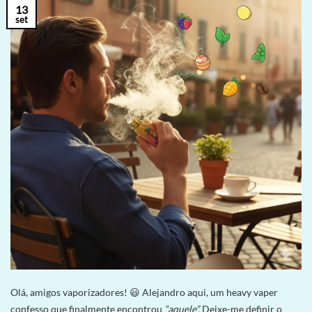
13
set
Olá, amigos vaporizadores! 😃 Alejandro aqui, um heavy vaper
confesso que finalmente encontrou
“aquele”.
Deixe-me definir o