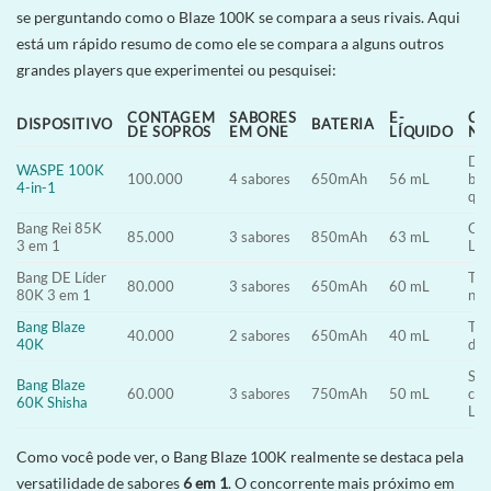
se perguntando como o Blaze 100K se compara a seus rivais. Aqui
está um rápido resumo de como ele se compara a alguns outros
grandes players que experimentei ou pesquisei:
CONTAGEM
SABORES
E-
CA
DISPOSITIVO
BATERIA
DE SOPROS
EM ONE
LÍQUIDO
NO
Dis
WASPE 100K
100.000
4 sabores
650mAh
56 mL
bob
4-in-1
quá
Bang Rei 85K
Con
85.000
3 sabores
850mAh
63 mL
3 em 1
LED
Bang DE Líder
Tel
80.000
3 sabores
650mAh
60 mL
80K 3 em 1
nív
Bang Blaze
Tro
40.000
2 sabores
650mAh
40 mL
40K
des
Sab
Bang Blaze
60.000
3 sabores
750mAh
50 mL
cac
60K Shisha
LE
Como você pode ver, o Bang Blaze 100K realmente se destaca pela
versatilidade de sabores
6 em 1
. O concorrente mais próximo em