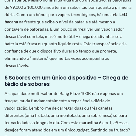
de 99.000 a 100.000 ainda têm um sabor tão bom quanto a primeira
dúzia. Como um bônus para vapers tecnológicos, há uma tela
LED
bacana
na frente que exibe o nível da bateria e até mesmo a
contagem de baforadas. É um pouco surreal ver um vaporizador
descartável com tela, mas é muito útil – chega de adivinhar se a
bateria está fraca ou quanto líquido resta. Esta transparência cria
confiança de que o dispositivo durará o tempo que promete,
eliminando o “mistério” que muitas vezes acompanha os
descartáveis.
6 Sabores em um único dispositivo – Chega de
tédio de sabores
A capacidade multi-sabor do Bang Blaze 100K não é apenas um
truque; muda fundamentalmente a experiência diária de
vaporização. Lembro-me de carregar duas ou três canetas
diferentes (uma frutada, uma mentolada, uma sobremesa) só para
ter variedade ao longo do dia. Com esta maravilha 6 em 1,
all
esses
desejos foram atendidos em um único gadget. Sentindo-se frutado?