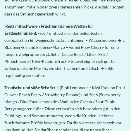
ankommen, mit ein oder zwei interessanten Picks, die dafür sorgen,
dass das Set nicht generisch wirkt.
I-Sets mit schweren Früchten (sichere Wetten für
Erstbestellungen):
-Set 7 umfasst drei der beliebtesten
europäischen Einweggeschmacksrichtungen – Wassermelonen-Eis,
Blaubeer-Eis und Erdbeer-Mango – wobei Fizzy Cherry für eine
jüngere Zielgruppe sorgt. Set 5 (Grape Burst / Litschi-Eis /
Pfirsichbeere / Kiwi-Passionsfrucht-Guave) eignet sich gut für
südeuropäische Märkte, wo sich Trauben- und Litschi-Profile
regelmäßig verkaufen.
Tropische und süße Sets:
Set 4 (Pink Lemonade / Kiwi Passion Fruit
Guave / Peach Berry / Strawberry Banana) und Set 6 (Strawberry
Mango / Blue Razz Lemonade / Vanilla Ice Cream / Sour Triple
Berry) magerer süßer. Diese verkaufen sich besonders gut in den
Frühlings- und Sommermonaten, wenn die Kunden leichtere,
fruchtbetonte Profile bevorzugen. Da die wärmere Jahreszeit vor
uns liegt, sollten Sie darüber nachdenken, diese neben Ihren