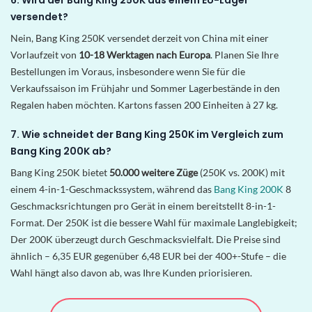
versendet?
Nein, Bang King 250K versendet derzeit von China mit einer
Vorlaufzeit von
10-18 Werktagen nach Europa
. Planen Sie Ihre
Bestellungen im Voraus, insbesondere wenn Sie für die
Verkaufssaison im Frühjahr und Sommer Lagerbestände in den
Regalen haben möchten. Kartons fassen 200 Einheiten à 27 kg.
7. Wie schneidet der Bang King 250K im Vergleich zum
Bang King 200K ab?
Bang King 250K bietet
50.000 weitere Züge
(250K vs. 200K) mit
einem 4-in-1-Geschmackssystem, während das
Bang King 200K
8
Geschmacksrichtungen pro Gerät in einem bereitstellt 8-in-1-
Format. Der 250K ist die bessere Wahl für maximale Langlebigkeit;
Der 200K überzeugt durch Geschmacksvielfalt. Die Preise sind
ähnlich – 6,35 EUR gegenüber 6,48 EUR bei der 400+-Stufe – die
Wahl hängt also davon ab, was Ihre Kunden priorisieren.