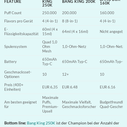
FEATURE
KING
BANG KING 200K
160K
250K
Puff Count
250.000
200.000
160.000
Flavors pro Gerät
4 (4-in-1)
8 (8-in-1)
4 (4-in-1)
E-
60ml (4 x
64ml (4 x 16ml)
Nicht angegebe
Flüssigkeitskapazität
15ml)
Quad 1,0
Spulensystem
Ohm
1,0-Ohm-Netz
1,0-Ohm-Netz
Mesh
650mAh
Battery
650mAh Typ-C
650mAh Typ-C
Typ-C
Geschmacksset-
10
12+
10
Optionen
Preis (400+
EUR 6,35
EUR 6.48
EUR 6.16
Einheiten)
Maximale
Am besten geeignet
Puffs,
Maximale Vielfalt,
Budgetfreundlic
für
Premium-
Geschmacksforscher
Quad-Geschmac
Upsell
Bottom line:
Bang King 250K
ist der Champion bei der Anzahl der