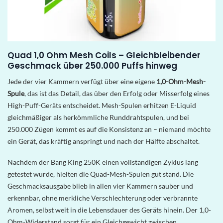
Quad 1,0 Ohm Mesh Coils – Gleichbleibender
Geschmack über 250.000 Puffs hinweg
Jede der vier Kammern verfügt über eine eigene
1,0-Ohm-Mesh-
Spule
, das ist das Detail, das über den Erfolg oder Misserfolg eines
High-Puff-Geräts entscheidet. Mesh-Spulen erhitzen E-Liquid
gleichmäßiger als herkömmliche Runddrahtspulen, und bei
250.000 Zügen kommt es auf die Konsistenz an – niemand möchte
ein Gerät, das kräftig anspringt und nach der Hälfte abschaltet.
Nachdem der Bang King 250K einen vollständigen Zyklus lang
getestet wurde, hielten die Quad-Mesh-Spulen gut stand. Die
Geschmacksausgabe blieb in allen vier Kammern sauber und
erkennbar, ohne merkliche Verschlechterung oder verbrannte
Aromen, selbst weit in die Lebensdauer des Geräts hinein. Der 1,0-
Ohm-Widerstand sorgt für ein Gleichgewicht zwischen