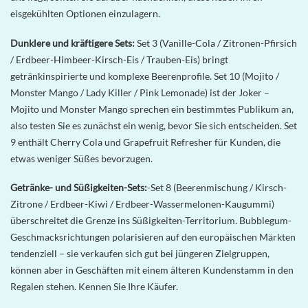
eisgekühlten Optionen einzulagern.
Dunklere und kräftigere Sets:
Set 3 (Vanille-Cola / Zitronen-Pfirsich
/ Erdbeer-Himbeer-Kirsch-Eis / Trauben-Eis) bringt
getränkinspirierte und komplexe Beerenprofile. Set 10 (Mojito /
Monster Mango / Lady Killer / Pink Lemonade) ist der Joker –
Mojito und Monster Mango sprechen ein bestimmtes Publikum an,
also testen Sie es zunächst ein wenig, bevor Sie sich entscheiden. Set
9 enthält Cherry Cola und Grapefruit Refresher für Kunden, die
etwas weniger Süßes bevorzugen.
Getränke- und Süßigkeiten-Sets:
-Set 8 (Beerenmischung / Kirsch-
Zitrone / Erdbeer-Kiwi / Erdbeer-Wassermelonen-Kaugummi)
überschreitet die Grenze ins Süßigkeiten-Territorium. Bubblegum-
Geschmacksrichtungen polarisieren auf den europäischen Märkten
tendenziell – sie verkaufen sich gut bei jüngeren Zielgruppen,
können aber in Geschäften mit einem älteren Kundenstamm in den
Regalen stehen. Kennen Sie Ihre Käufer.