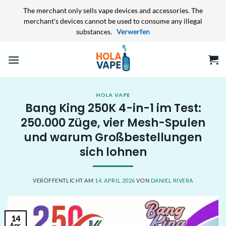
The merchant only sells vape devices and accessories. The
merchant's devices cannot be used to consume any illegal
substances.
Verwerfen
Zum
Inhalt
springen
HOLA VAPE
Bang King 250K 4-in-1 im Test:
250.000 Züge, vier Mesh-Spulen
und warum Großbestellungen
sich lohnen
VERÖFFENTLICHT AM
14. APRIL 2026
VON
DANIEL RIVERA
14
Apr.