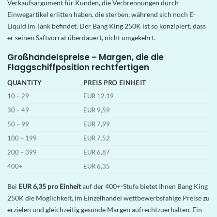
Verkaufsargument für Kunden, die Verbrennungen durch
Einwegartikel erlitten haben, die sterben, während sich noch E-
Liquid im Tank befindet. Der Bang King 250K ist so konzipiert, dass
er seinen Saftvorrat überdauert, nicht umgekehrt.
Großhandelspreise – Margen, die die
Flaggschiffposition rechtfertigen
QUANTITY
PREIS PRO EINHEIT
10 – 29
EUR 12.19
30 – 49
EUR 9,59
50 – 99
EUR 7,99
100 – 199
EUR 7.52
200 – 399
EUR 6,87
400+
EUR 6,35
Bei
EUR 6,35 pro Einheit
auf der 400+-Stufe bietet Ihnen Bang King
250K die Möglichkeit, im Einzelhandel wettbewerbsfähige Preise zu
erzielen und gleichzeitig gesunde Margen aufrechtzuerhalten. Ein