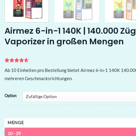
Airmez 6-in-1 140K | 140.000 Z
Vaporizer in großen Mengen
Bewertet
7
Ab 10 Einheiten pro Bestellung bietet Airmez 6-in-1 140K 140.0
mit
4.57
von 5,
mehreren Geschmacksrichtungen.
basierend
auf
Kundenbewertungen
Option
MENGE
10 - 29