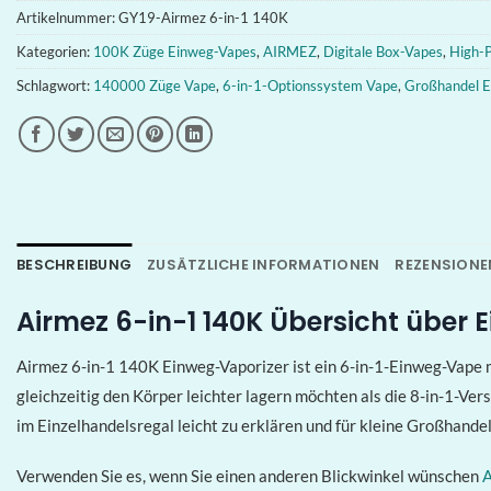
Artikelnummer:
GY19-Airmez 6-in-1 140K
Kategorien:
100K Züge Einweg-Vapes
,
AIRMEZ
,
Digitale Box-Vapes
,
High-P
Schlagwort:
140000 Züge Vape
,
6-in-1-Optionssystem Vape
,
Großhandel 
BESCHREIBUNG
ZUSÄTZLICHE INFORMATIONEN
REZENSIONEN
Airmez 6-in-1 140K Übersicht über
Airmez 6-in-1 140K Einweg-Vaporizer ist ein 6-in-1-Einweg-Vape
gleichzeitig den Körper leichter lagern möchten als die 8-in-1-Ver
im Einzelhandelsregal leicht zu erklären und für kleine Großhandel
Verwenden Sie es, wenn Sie einen anderen Blickwinkel wünschen
A