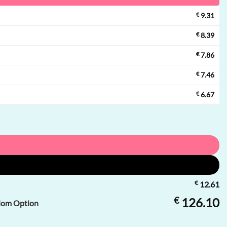
€
9.31
€
8.39
€
7.86
€
7.46
€
6.67
€
12.61
€
126.10
ndom Option