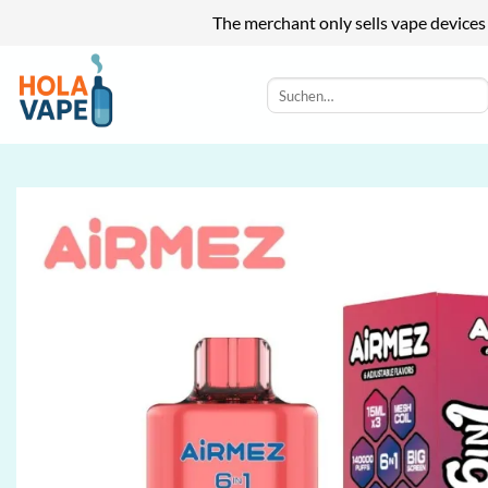
The merchant only sells vape devices
Zum
Inhalt
Suchen
nach:
springen