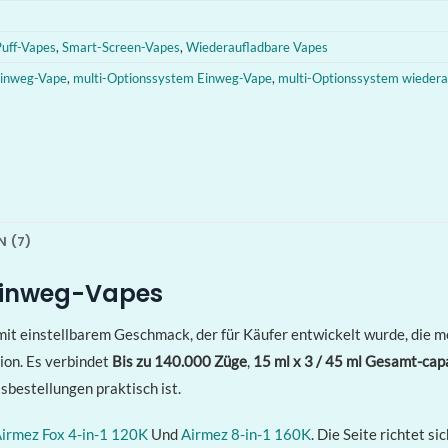
uff-Vapes
,
Smart-Screen-Vapes
,
Wiederaufladbare Vapes
Einweg-Vape
,
multi-Optionssystem Einweg-Vape
,
multi-Optionssystem wieder
 (7)
 Einweg-Vapes
 mit einstellbarem Geschmack, der für Käufer entwickelt wurde, di
sion. Es verbindet
Bis zu 140.000 Züge
,
15 ml x 3 / 45 ml Gesamt-cap
sbestellungen praktisch ist.
irmez Fox 4-in-1 120K
Und
Airmez 8-in-1 160K
. Die Seite richtet s