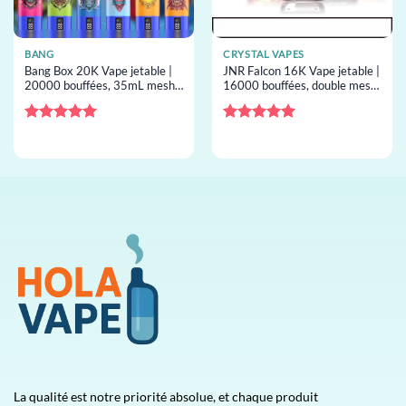
BANG
CRYSTAL VAPES
Bang Box 20K Vape jetable |
JNR Falcon 16K Vape jetable |
20000 bouffées, 35mL mesh,
16000 bouffées, double mesh,
Type-C, vape jetable en gros
22mL capacity, vape jetable
en gros
Note
5
sur
Note
5
sur
5
5
La qualité est notre priorité absolue, et chaque produit