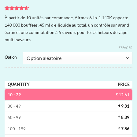
Noté
7
4.57
À partir de 10 unités par commande, Airmez 6-in-1 140K apporte
sur 5 basé
140 000 bouffées, 45 ml d’e-liquide au total, un contrôle sur grand
sur
notations
écran et une commutation à 6 saveurs pour les acheteurs de vape
client
multi-saveurs.
EFFACER
Option
QUANTITY
PRICE
10 - 29
€
12.61
30 - 49
€
9.31
50 - 99
€
8.39
100 - 199
€
7.86