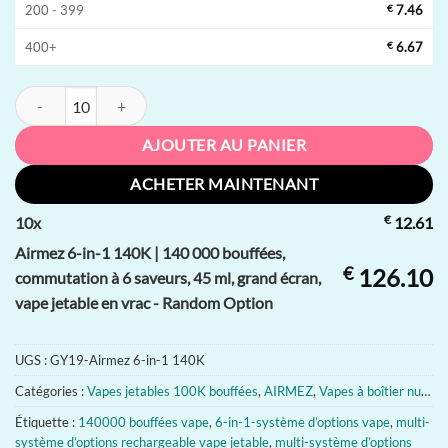
200 - 399
€
7.46
400+
€
6.67
quantité de Airmez 6-in-1 140K | 140 000 bouffées, commutation à 6 sa
AJOUTER AU PANIER
ACHETER MAINTENANT
€
10
x
12.61
Airmez 6-in-1 140K | 140 000 bouffées,
€
126.10
commutation à 6 saveurs, 45 ml, grand écran,
vape jetable en vrac - Random Option
UGS :
GY19-Airmez 6-in-1 140K
Catégories :
Vapes jetables 100K bouffées
,
AIRMEZ
,
Vapes à boîtier numérique
Étiquette :
140000 bouffées vape
,
6-in-1-système d’options vape
,
multi-
système d’options rechargeable vape jetable
,
multi-système d’options