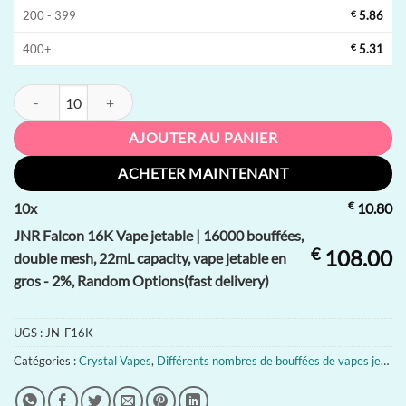
200 - 399
€
5.86
400+
€
5.31
quantité de JNR Falcon 16K Vape jetable | 16000 bouffées, double mes
AJOUTER AU PANIER
ACHETER MAINTENANT
€
10
x
10.80
JNR Falcon 16K Vape jetable | 16000 bouffées,
€
108.00
double mesh, 22mL capacity, vape jetable en
gros - 2%, Random Options(fast delivery)
UGS :
JN-F16K
Catégories :
Crystal Vapes
,
Différents nombres de bouffées de vapes jetables