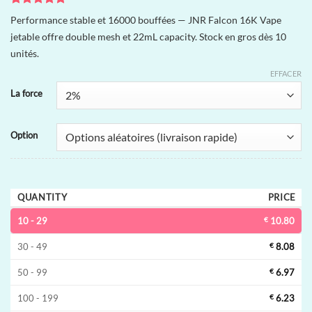
Noté
1
5
sur
Performance stable et 16000 bouffées — JNR Falcon 16K Vape
5 basé sur
jetable offre double mesh et 22mL capacity. Stock en gros dès 10
notation
client
unités.
EFFACER
La force
Option
QUANTITY
PRICE
10 - 29
€
10.80
30 - 49
€
8.08
50 - 99
€
6.97
100 - 199
€
6.23