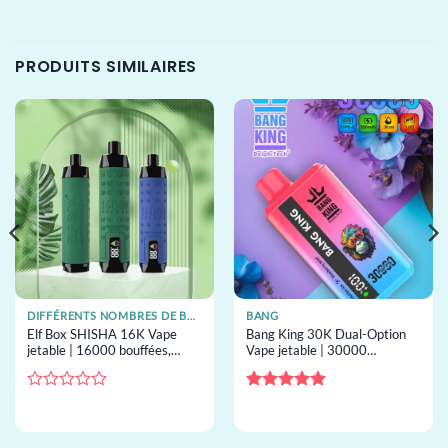
PRODUITS SIMILAIRES
DIFFÉRENTS NOMBRES DE BOUFFÉES DE VAPES JETABLES
BANG
Elf Box SHISHA 16K Vape
Bang King 30K Dual-Option
jetable | 16000 bouffées,
Vape jetable | 30000
22mL capacity, résistance
bouffées, 2 saveurs, vape
mesh, vape jetable en gros
jetable en gros
Note
Note
5
sur
0
5
sur