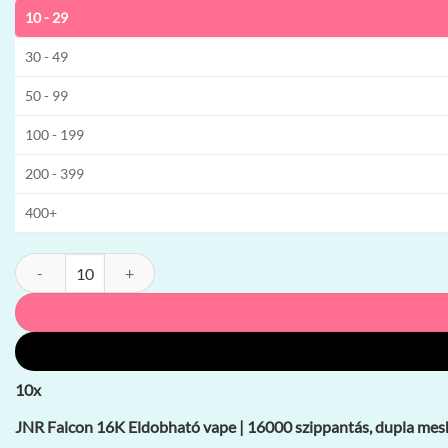
10 - 29
30 - 49
50 - 99
100 - 199
200 - 399
400+
JNR Falcon 16K Eldobható vape | 16000 szippantás, dupla mesh, 22m
10
x
JNR Falcon 16K Eldobható vape | 16000 szippantás, dupla mesh