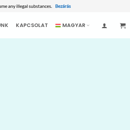
ume any illegal substances.
Bezárás
UNK
KAPCSOLAT
MAGYAR