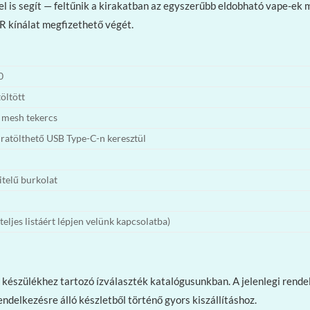
tel is segít — feltűnik a kirakatban az egyszerűbb eldobható vape-ek
NR kínálat megfizethető végét.
0
öltött
 mesh tekercs
ratölthető USB Type-C-n keresztül
itelű burkolat
teljes listáért lépjen velünk kapcsolatba)
 készülékhez tartozó ízválaszték katalógusunkban. A jelenlegi rendel
endelkezésre álló készletből történő gyors kiszállításhoz.