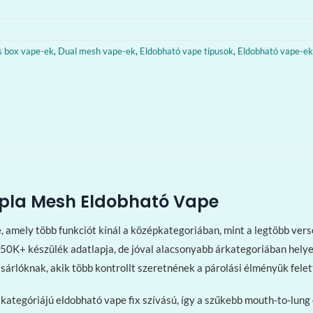
is box vape-ek
,
Dual mesh vape-ek
,
Eldobható vape típusok
,
Eldobható vape-ek 
upla Mesh Eldobható Vape
 amely több funkciót kínál a középkategoriában, mint a legtöbb verse
y 50K+ készülék adatlapja, de jóval alacsonyabb árkategoriában helye
ásárlóknak, akik több kontrollt szeretnének a párolási élményük felet
 kategóriájú eldobható vape fix szívású, így a szűkebb mouth-to-lung 