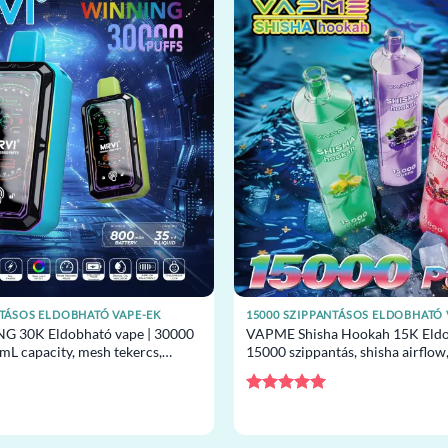
NTÁSOS ELDOBHATÓ VAPE-EK
15000 SZIPPANTÁSOS ELDOBHATÓ 
 30K Eldobható vape | 30000
VAPME Shisha Hookah 15K Eldo
mL capacity, mesh tekercs,
15000 szippantás, shisha airflow
pe nagykereskedelem
vape nagykereskedelem
Értékelés:
5
/ 5