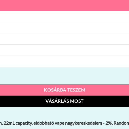
L capacity, eldobható vape nagykereskedelem mennyiség
KOSÁRBA TESZEM
VÁSÁRLÁS MOST
, 22mL capacity, eldobható vape nagykereskedelem - 2%, Random 