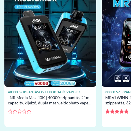
40000 SZIPPANTÁSOS ELDOBHATÓ VAPE-EK
30000 SZIPPA
JNR Media Max 40K | 40000 szippantás, 21ml
MRVI WINNING
capacity, kijelző, dupla mesh, eldobható vape
szippantás, 32
nagykereskedelem
eldobható va
Értékelés:
Értékelés:
5
0
/ 5
/