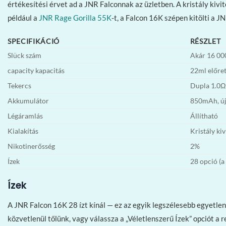
értékesítési érvet ad a JNR Falconnak az üzletben. A kristály kivi
például a
JNR Rage Gorilla 55K
-t, a Falcon 16K szépen kitölti a J
SPECIFIKÁCIÓ
RÉSZLET
Slück szám
Akár 16 00
capacity kapacitás
22ml előret
Tekercs
Dupla 1.0Ω
Akkumulátor
850mAh, új
Légáramlás
Állítható
Kialakítás
Kristály kiv
Nikotinerősség
2%
Ízek
28 opció (a 
Ízek
A JNR Falcon 16K 28 ízt kínál — ez az egyik legszélesebb egyetlen
közvetlenül tőlünk, vagy válassza a „Véletlenszerű Ízek” opciót a r