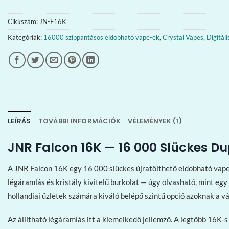
Cikkszám:
JN-F16K
Kategóriák:
16000 szippantásos eldobható vape-ek
,
Crystal Vapes
,
Digitál
LEÍRÁS
TOVÁBBI INFORMÁCIÓK
VÉLEMÉNYEK (1)
JNR Falcon 16K — 16 000 Slückes D
A JNR Falcon 16K egy 16 000 slückes újratölthető eldobható vape,
légáramlás és kristály kivitelű burkolat — úgy olvasható, mint eg
hollandiai üzletek számára kiváló belépő szintű opció azoknak a v
Az állítható légáramlás itt a kiemelkedő jellemző. A legtöbb 16K-s