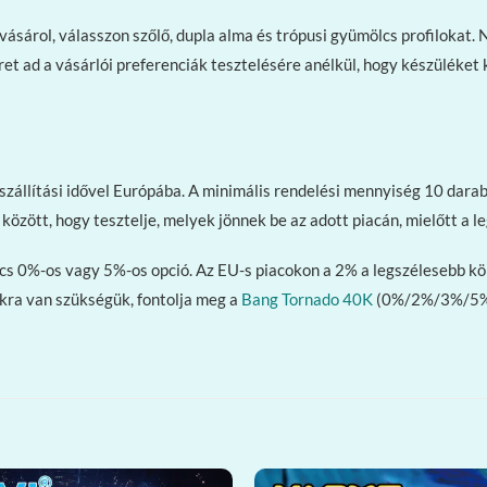
 vásárol, válasszon szőlő, dupla alma és trópusi gyümölcs profiloka
eret ad a vásárlói preferenciák tesztelésére anélkül, hogy készüléket
állítási idővel Európába. A minimális rendelési mennyiség 10 darabt
z között, hogy tesztelje, melyek jönnek be az adott piacán, mielőtt a
cs 0%-os vagy 5%-os opció. Az EU-s piacokon a 2% a legszélesebb kör
kra van szükségük, fontolja meg a
Bang Tornado 40K
(0%/2%/3%/5%