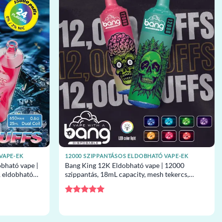
VAPE-EK
12000 SZIPPANTÁSOS ELDOBHATÓ VAPE-EK
bható vape |
Bang King 12K Eldobható vape | 12000
, eldobható
szippantás, 18mL capacity, mesh tekercs,
eldobható vape nagykereskedelem
Értékelés:
5
/ 5