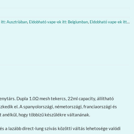
itt: Ausztriában
,
Eldobható vape-ek itt: Belgiumban
,
Eldobható vape-ek itt: Európában
nytárs. Dupla 1.0Ω mesh tekercs, 22ml capacity, állítható
zkedik el. A spanyolországi, németországi, franciaországi és
t anélkül, hogy többízű készülékre váltanának.
és a lazább direct-lung szívás közötti váltás lehetosége valódi