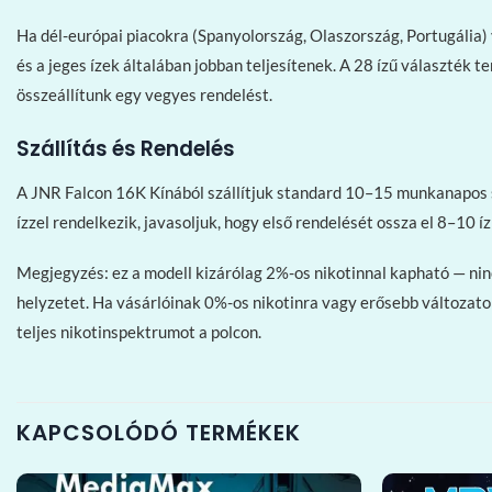
Ha dél-európai piacokra (Spanyolország, Olaszország, Portugália)
és a jeges ízek általában jobban teljesítenek. A 28 ízű választék t
összeállítunk egy vegyes rendelést.
Szállítás és Rendelés
A JNR Falcon 16K Kínából szállítjuk standard 10–15 munkanapos sz
ízzel rendelkezik, javasoljuk, hogy első rendelését ossza el 8–10 í
Megjegyzés: ez a modell kizárólag 2%-os nikotinnal kapható — nin
helyzetet. Ha vásárlóinak 0%-os nikotinra vagy erősebb változato
teljes nikotinspektrumot a polcon.
KAPCSOLÓDÓ TERMÉKEK