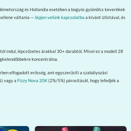
t. Németország és Hollandia esetében a bogyós gyümölcs keverékek
 kellene váltania —
lépjen velünk kapcsolatba
a kívánt ízlistával, és
ól indul, lépcsőzetes árakkal 30+ darabtól. Mivel ez a modell 28
 legkelendőbbekre koncentrálna.
ben elfogadott erősség, ami egyszerűsíti a szabályozási
) vagy a
Fizzy Nova 20K
(2%/5%) párosítását, hogy lefedjék a