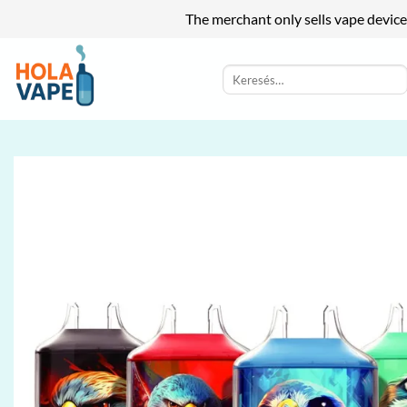
The merchant only sells vape device
Skip
to
Keresés
a
content
következőre: