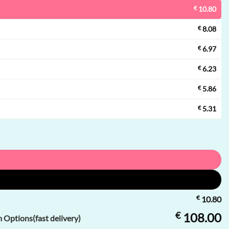
€
10.80
€
8.08
€
6.97
€
6.23
€
5.86
€
5.31
€
10.80
€
108.00
Options(fast delivery)