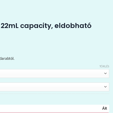
, 22mL capacity, eldobható
darabtól.
TÖRLÉS
ÁR