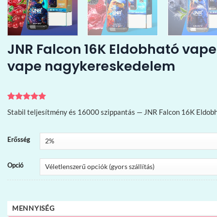
JNR Falcon 16K Eldobható vape
vape nagykereskedelem
Értékelés
1
5
Stabil teljesítmény és 16000 szippantás — JNR Falcon 16K Eldob
az 5-ből,
értékelés
alapján
Erősség
Opció
MENNYISÉG