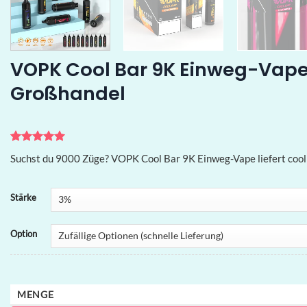
VOPK Cool Bar 9K Einweg-Vape 
Großhandel
Bewertet
1
Suchst du 9000 Züge? VOPK Cool Bar 9K Einweg-Vape liefert cool 
mit
5
von
5, basierend
auf
Kundenbewertung
Stärke
Option
MENGE