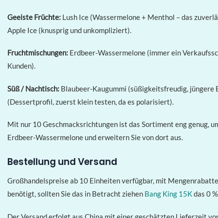
Geeiste Früchte:
Lush Ice (Wassermelone + Menthol – das zuverläs
Apple Ice (knusprig und unkompliziert).
Fruchtmischungen:
Erdbeer-Wassermelone (immer ein Verkaufsschl
Kunden).
Süß / Nachtisch:
Blaubeer-Kaugummi (süßigkeitsfreudig, jüngere 
(Dessertprofil, zuerst klein testen, da es polarisiert).
Mit nur 10 Geschmacksrichtungen ist das Sortiment eng genug, um 
Erdbeer-Wassermelone und erweitern Sie von dort aus.
Bestellung und Versand
Großhandelspreise ab 10 Einheiten verfügbar, mit Mengenrabatten
benötigt, sollten Sie das in Betracht ziehen
Bang King 15K
das 0 %,
Der Versand erfolgt aus China mit einer geschätzten Lieferzeit 