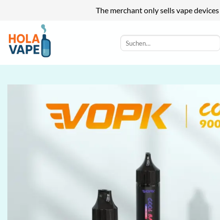
The merchant only sells vape devices
Zum
Inhalt
Suchen
nach:
springen