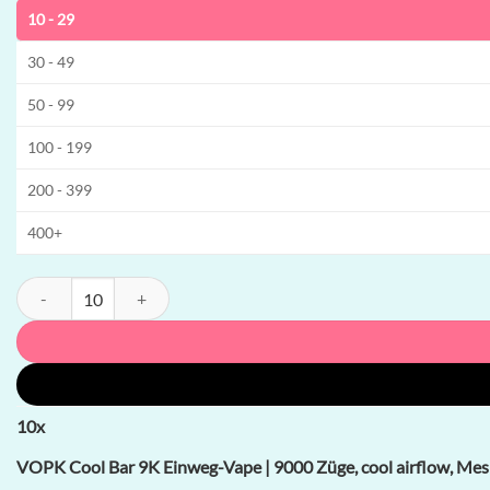
10 - 29
30 - 49
50 - 99
100 - 199
200 - 399
400+
VOPK Cool Bar 9K Einweg-Vape | 9000 Züge, cool airflow, Mesh-Coi
10
x
VOPK Cool Bar 9K Einweg-Vape | 9000 Züge, cool airflow, Mes