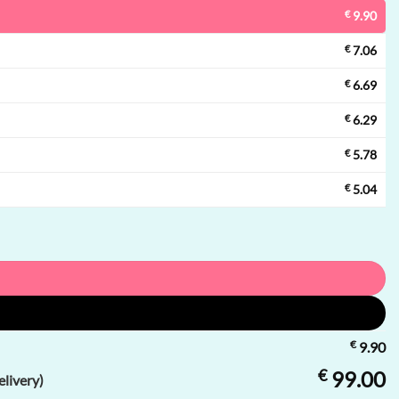
€
9.90
€
7.06
€
6.69
€
6.29
€
5.78
€
5.04
€
9.90
€
99.00
livery)