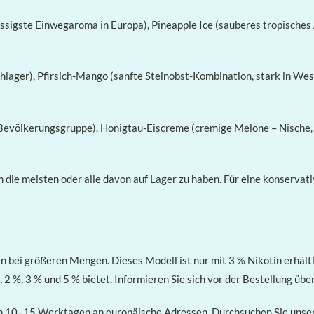
sigste Einwegaroma in Europa), Pineapple Ice (sauberes tropisches 
ager), Pfirsich-Mango (sanfte Steinobst-Kombination, stark in West
Bevölkerungsgruppe), Honigtau-Eiscreme (cremige Melone – Nische, 
die meisten oder alle davon auf Lager zu haben. Für eine konservativ
 bei größeren Mengen. Dieses Modell ist nur mit 3 % Nikotin erhält
 2 %, 3 % und 5 % bietet. Informieren Sie sich vor der Bestellung über
von 10–15 Werktagen an europäische Adressen. Durchsuchen Sie unsere