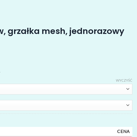
w, grzałka mesh, jednorazowy
.
WYCZYŚĆ
CENA