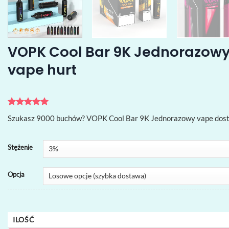
VOPK Cool Bar 9K Jednorazowy 
vape hurt
Oceniony
1
5
Szukasz 9000 buchów? VOPK Cool Bar 9K Jednorazowy vape dostarc
na 5 na
podstawie
oceny
klienta
Stężenie
Opcja
ILOŚĆ