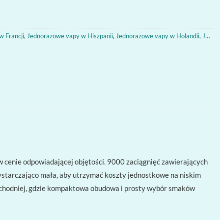
 Francji
,
Jednorazowe vapy w Hiszpanii
,
Jednorazowe vapy w Holandii
,
Jednorazowe vapy w Niemczech
cenie odpowiadającej objętości. 9000 zaciągnięć zawierających
 wystarczająco mała, aby utrzymać koszty jednostkowe na niskim
Wschodniej, gdzie kompaktowa obudowa i prosty wybór smaków