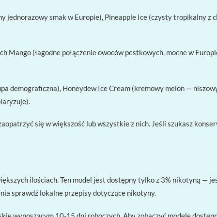
y jednorazowy smak w Europie), Pineapple Ice (czysty tropikalny z ch
ch Mango (łagodne połączenie owoców pestkowych, mocne w Europie Z
a demograficzna), Honeydew Ice Cream (kremowy melon — niszowy, a
laryzuje).
na zaopatrzyć się w większość lub wszystkie z nich. Jeśli szukasz k
kszych ilościach. Ten model jest dostępny tylko z 3% nikotyną — jeś
nia sprawdź lokalne przepisy dotyczące nikotyny.
kie wynoszącym 10-15 dni roboczych. Aby zobaczyć modele dostępne