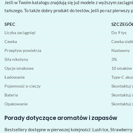
Jeśli w Twoim katalogu znajdują się już modele z wyższym zaciągni
tańszego. To także dobry produkt do testów, jeśli po raz pierws
SPEC
SZCZEGÓ
Liczba zaciągnięć
Do 9 tys
Cewka
Cewka siat
Przepływ powietrza
Nastawny
Siła nikotyny
3%
Opcje smakowe
10 smaków
Ładowanie
Type-C aku
Pojemność e-cieczy
Skontaktuj 
Bateria
Skontaktuj 
Opakowanie
Skontaktuj 
Porady dotyczące aromatów i zapasów
Bestsellery dostępne w pierwszej kolejności: Lush Ice, Strawberr