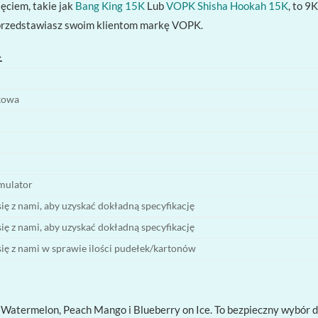
ęciem, takie jak
Bang King 15K
Lub
VOPK Shisha Hookah 15K
, to 9
zy przedstawiasz swoim klientom markę VOPK.
Ł
kowa
mulator
się z nami, aby uzyskać dokładną specyfikację
się z nami, aby uzyskać dokładną specyfikację
się z nami w sprawie ilości pudełek/kartonów
y Watermelon, Peach Mango i Blueberry on Ice. To bezpieczny wybór 