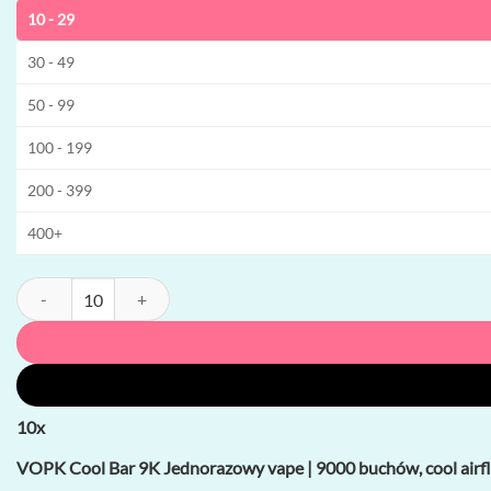
10 - 29
30 - 49
50 - 99
100 - 199
200 - 399
400+
ilość VOPK Cool Bar 9K Jednorazowy vape | 9000 buchów, cool airflo
10
x
VOPK Cool Bar 9K Jednorazowy vape | 9000 buchów, cool airflo