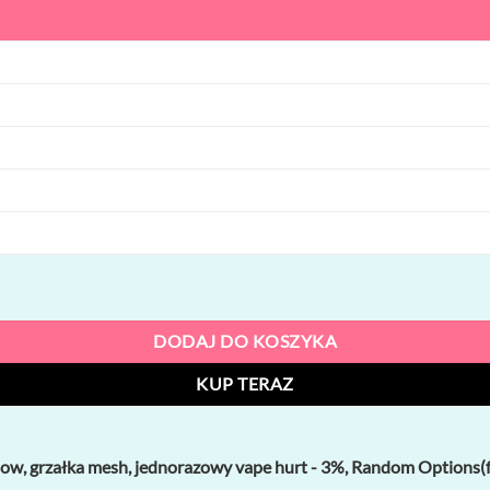
w, grzałka mesh, jednorazowy vape hurt
DODAJ DO KOSZYKA
KUP TERAZ
w, grzałka mesh, jednorazowy vape hurt - 3%, Random Options(fa