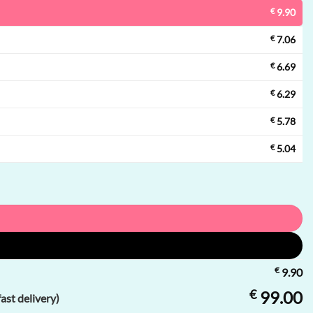
€
9.90
€
7.06
€
6.69
€
6.29
€
5.78
€
5.04
€
9.90
€
99.00
st delivery)