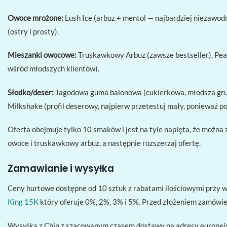
Owoce mrożone:
Lush Ice (arbuz + mentol — najbardziej niezawodn
(ostry i prosty).
Mieszanki owocowe:
Truskawkowy Arbuz (zawsze bestseller), Pea
wśród młodszych klientów).
Słodko/deser:
Jagodowa guma balonowa (cukierkowa, młodsza grup
Milkshake (profil deserowy, najpierw przetestuj mały, ponieważ po
Oferta obejmuje tylko 10 smaków i jest na tyle napięta, że ​​moż
owoce i truskawkowy arbuz, a następnie rozszerzaj ofertę.
Zamawianie i wysyłka
Ceny hurtowe dostępne od 10 sztuk z rabatami ilościowymi przy wię
King 15K
który oferuje 0%, 2%, 3% i 5%. Przed złożeniem zamówie
Wysyłka z Chin z szacowanym czasem dostawy na adresy europejs