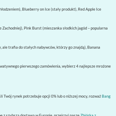
łodzeniem), Blueberry on Ice (stały produkt), Red Apple Ice
achodniej), Pink Burst (mieszanka słodkich jagód – popularna
le trafia do stałych nabywców, którzy go znajdą), Banana
onserwatywnego pierwszego zamówienia, wybierz 4 najlepsze mrożone
li Twój rynek potrzebuje opcji 0% lub o niższej mocy, rozważ
Bang
 z szybszą dostawą w Europie, przejrzyj nasze
Zbiórka z