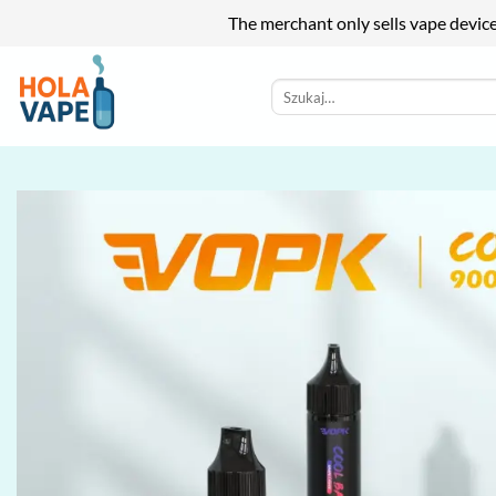
The merchant only sells vape devic
Przewiń
do
Szukaj:
zawartości