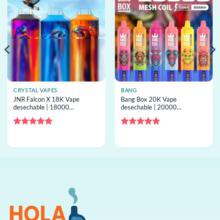
CRYSTAL VAPES
BANG
JNR Falcon X 18K Vape
Bang Box 20K Vape
desechable | 18000
desechable | 20000
inhalaciones, doble mesh,
inhalaciones, 35mL mesh,
24mL capacity, desechable al
Type-C, desechable al por
por mayor
mayor
Valorado
Valorado
con
5
de 5
con
5
de 5