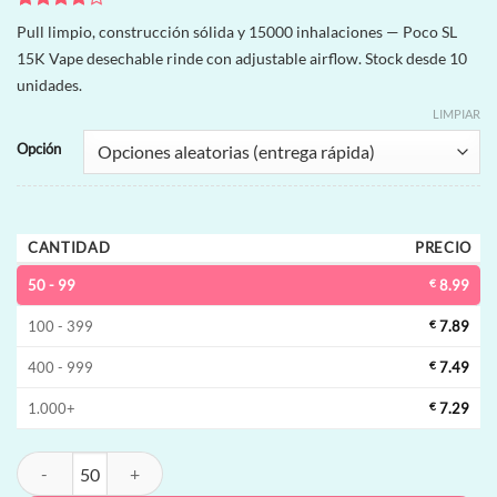
Valorado
2
Pull limpio, construcción sólida y 15000 inhalaciones — Poco SL
con
4
de
15K Vape desechable rinde con adjustable airflow. Stock desde 10
5 en
base a
unidades.
valoraciones
de
LIMPIAR
clientes
Opción
CANTIDAD
PRECIO
50 - 99
€
8.99
100 - 399
€
7.89
400 - 999
€
7.49
1.000+
€
7.29
Poco SL 15K Vape desechable | 15000 inhalaciones, adjustable airflow