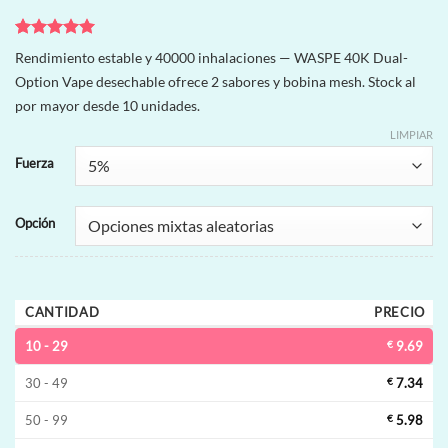
Valorado
5
Rendimiento estable y 40000 inhalaciones — WASPE 40K Dual-
con
5
de 5
Option Vape desechable ofrece 2 sabores y bobina mesh. Stock al
en base a
valoraciones
por mayor desde 10 unidades.
de clientes
LIMPIAR
Fuerza
Opción
CANTIDAD
PRECIO
10 - 29
€
9.69
30 - 49
€
7.34
50 - 99
€
5.98