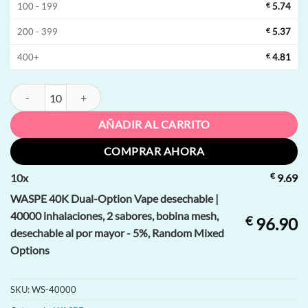
100 - 199
€
5.74
200 - 399
€
5.37
400+
€
4.81
WASPE 40K Dual-Option Vape desechable | 40000 inhalaciones, 2 sabo
AÑADIR AL CARRITO
COMPRAR AHORA
€
10
x
9.69
WASPE 40K Dual-Option Vape desechable |
40000 inhalaciones, 2 sabores, bobina mesh,
€
96.90
desechable al por mayor - 5%, Random Mixed
Options
SKU:
WS-40000