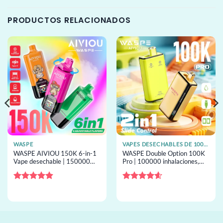
PRODUCTOS RELACIONADOS
WASPE
VAPES DESECHABLES DE 100K CALADAS
WASPE AIVIOU 150K 6-in-1
WASPE Double Option 100K
Vape desechable | 150000
Pro | 100000 inhalaciones,
inhalaciones, 6 sabores,
sabor dual, 56 ml, pantalla
desechable al por mayor
inteligente, vape desechable a
granel
Valorado
Valorado
con
4.89
con
4.6
de
de 5
5