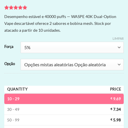
Avaliado
5
Desempenho estável e 40000 puffs — WASPE 40K Dual-Option
como
5
de
Vape descartável oferece 2 sabores e bobina mesh. Stock por
5, com
baseado em
atacado a partir de 10 unidades.
avaliações
de clientes
LIMPAR
Força
Opção
QUANTITY
PRICE
10 - 29
€
9.69
30 - 49
€
7.34
50 - 99
€
5.98