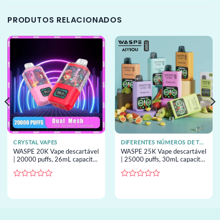
PRODUTOS RELACIONADOS
CRYSTAL VAPES
DIFERENTES NÚMEROS DE TRAGADAS DE VAPES DESCARTÁVEIS
WASPE 20K Vape descartável
WASPE 25K Vape descartável
| 20000 puffs, 26mL capacity,
| 25000 puffs, 30mL capacity,
bobina mesh, vape
mesh duplo, vape descartável
descartável por atacado
por atacado
Avaliação
Avaliação
0
0
de
de
5
5