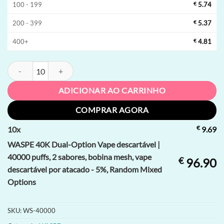
100 - 199
€
5.74
200 - 399
€
5.37
400+
€
4.81
WASPE 40K Dual-Option Vape descartável | 40000 puffs, 2 sabores, b
ADICIONAR AO CARRINHO
COMPRAR AGORA
€
10
x
9.69
WASPE 40K Dual-Option Vape descartável |
40000 puffs, 2 sabores, bobina mesh, vape
€
96.90
descartável por atacado - 5%, Random Mixed
Options
SKU:
WS-40000