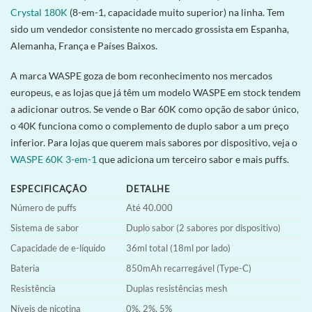
Crystal 180K
(8-em-1, capacidade muito superior) na linha. Tem
sido um vendedor consistente no mercado grossista em Espanha,
Alemanha, França e Países Baixos.
A marca WASPE goza de bom reconhecimento nos mercados
europeus, e as lojas que já têm um modelo WASPE em stock tendem
a adicionar outros. Se vende o Bar 60K como opção de sabor único,
o 40K funciona como o complemento de duplo sabor a um preço
inferior. Para lojas que querem mais sabores por dispositivo, veja o
WASPE 60K 3-em-1
que adiciona um terceiro sabor e mais puffs.
ESPECIFICAÇÃO
DETALHE
Número de puffs
Até 40.000
Sistema de sabor
Duplo sabor (2 sabores por dispositivo)
Capacidade de e-líquido
36ml total (18ml por lado)
Bateria
850mAh recarregável (Type-C)
Resistência
Duplas resistências mesh
Níveis de nicotina
0%, 2%, 5%