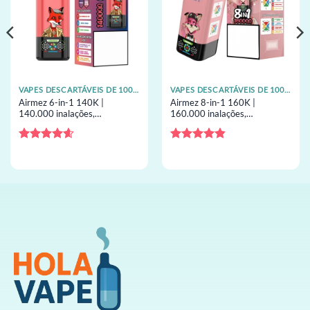
VAPES DESCARTÁVEIS DE 100K TRAGADAS
VAPES DESCARTÁVEIS DE 100K TRAGADAS
Airmez 6-in-1 140K |
Airmez 8-in-1 160K |
140.000 inalações,
160.000 inalações,
comutação de 6 sabores,
comutação de 8 sabores,
45ml, ecrã grande,
60ml, ecrã grande,
vaporizador descartável em
vaporizador descartável em
Avaliação
Avaliação
massa
massa
4.57
de 5
4.83
de 5