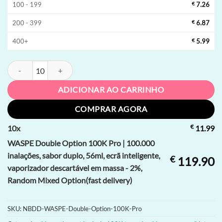
100 - 199
€
7.26
200 - 399
€
6.87
400+
€
5.99
WASPE Double Option 100K Pro | 100.000 inalações, sabor duplo, 56ml
ADICIONAR AO CARRINHO
COMPRAR AGORA
€
10
x
11.99
WASPE Double Option 100K Pro | 100.000
inalações, sabor duplo, 56ml, ecrã inteligente,
€
119.90
vaporizador descartável em massa - 2%,
Random Mixed Option(fast delivery)
SKU:
NBDD-WASPE-Double-Option-100K-Pro