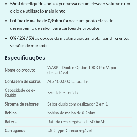
56ml de e-líquido
apoia a promessa de um elevado volume e um
ciclo de utilização mais longo
bobina de malha de 0,9ohm
fornece um ponto claro de
desempenho de sabor para cartões de produtos
0% / 2% / 5%
as opções de nicotina ajudam a planear diferentes
versões de mercado
Especificações
WASPE Double Option 100K Pro Vapor
Nome do produto
descartável
Contagem de sopros
Até 100.000 baforadas
Capacidade de e-
56ml de e-líquido
líquido
Sistema de sabores
Sabor duplo com deslizador 2 em 1
Bobina
bobina de malha de 0,9ohm
Bateria
Bateria recarregável de 600mAh
Carregando
USB Type-C recarregável