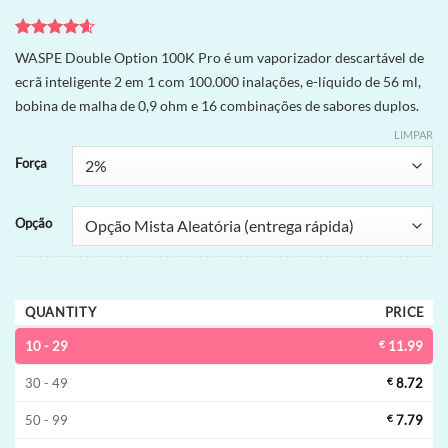
Avaliado
5
WASPE Double Option 100K Pro é um vaporizador descartável de
como
4.6
ecrã inteligente 2 em 1 com 100.000 inalações, e-líquido de 56 ml,
de 5, com
baseado
bobina de malha de 0,9 ohm e 16 combinações de sabores duplos.
em
avaliações
LIMPAR
de clientes
Força
Opção
QUANTITY
PRICE
10 - 29
€
11.99
30 - 49
€
8.72
50 - 99
€
7.79