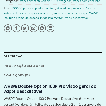
Categorias:
Vapes descartáveis de 100K tragadas
,
Vapes com ecrã inteligente
Tags:
100000 puffss vape descartável
,
atacado vape descartável
,
dual
sistema de opções vape descartável
,
smart estilo de ecrã vape
,
WASPE
Double sistema de opções 100K Pro
,
WASPE vape descartável
DESCRIÇÃO
INFORMAÇÃO ADICIONAL
AVALIAÇÕES (5)
WASPE Double Option 100K Pro Visão geral do
vapor descartável
WASPE Double Option 100K Pro Vape Descartável é um vape
descartável de ecrã inteligente de sabor duplo 2 em 1 desenvolvido