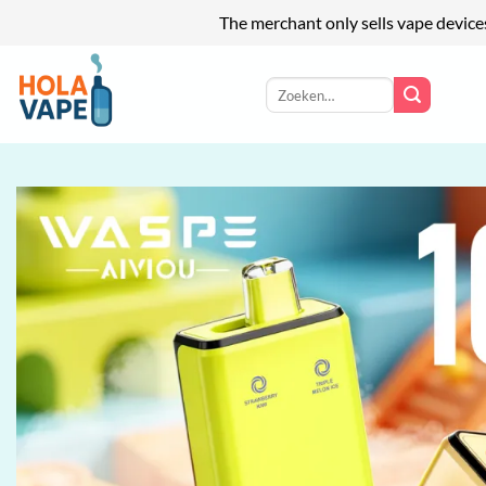
The merchant only sells vape device
Ga
naar
Zoeken
naar:
inhoud