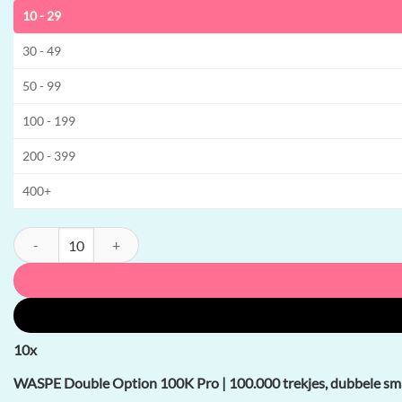
10 - 29
30 - 49
50 - 99
100 - 199
200 - 399
400+
WASPE Double Option 100K Pro | 100.000 trekjes, dubbele smaak, 56 
10
x
WASPE Double Option 100K Pro | 100.000 trekjes, dubbele sma