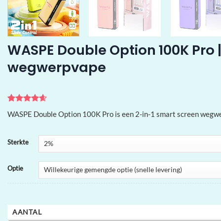
WASPE Double Option 100K Pro |
wegwerpvape
Gewaardeerd
5
WASPE Double Option 100K Pro is een 2-in-1 smart screen wegwer
4.6
op 5
gebaseerd
op
klant
waarderingen
Sterkte
Optie
AANTAL