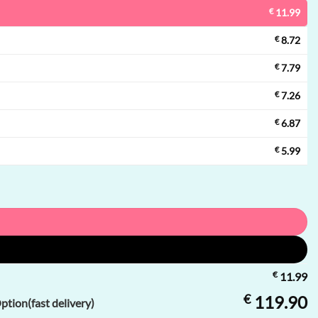
€
11.99
€
8.72
€
7.79
€
7.26
€
6.87
€
5.99
€
11.99
€
119.90
tion(fast delivery)