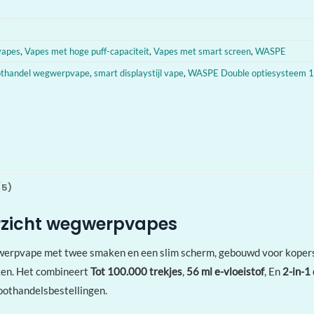
vapes
,
Vapes met hoge puff-capaciteit
,
Vapes met smart screen
,
WASPE
othandel wegwerpvape
,
smart displaystijl vape
,
WASPE Double optiesysteem 
(5)
rzicht wegwerpvapes
pvape met twee smaken en een slim scherm, gebouwd voor kopers d
en. Het combineert
Tot 100.000 trekjes
,
56 ml e-vloeistof
, En
2-in-1
roothandelsbestellingen.