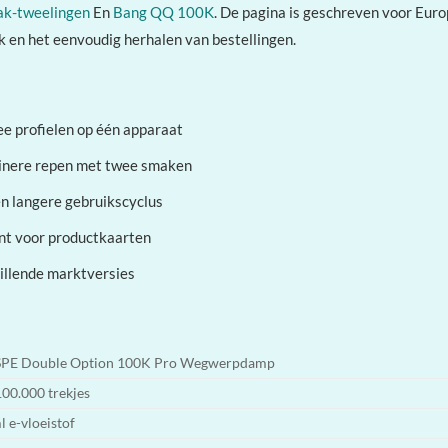
k-tweelingen
En
Bang QQ 100K
. De pagina is geschreven voor Euro
k en het eenvoudig herhalen van bestellingen.
e profielen op één apparaat
einere repen met twee smaken
en langere gebruikscyclus
nt voor productkaarten
hillende marktversies
PE Double Option 100K Pro Wegwerpdamp
100.000 trekjes
l e-vloeistof