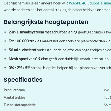
Gebruik hem als je een andere hoek wilt
WASPE 40K dubbele smaa
waarde hechten aan het aantal trekjes, de helderheid van de smaa
Belangrijkste hoogtepunten
2-in-1 smaaksysteem met schuifbediening
geeft gebruikers twe
Tot 100.000 trekjes
maakt het een sterkere plankoptie dan kl
56 ml e-vloeistof
ondersteunt de belofte van hoge trekjes en e
Mesh-spoel van 0,9 ohm
geeft een duidelijk smaak-prestatiepu
0% / 2% / 5%
strength-opties helpen bij het plannen van versc
Specificaties
Productnaam
WAS
Aantal trekjes
Tot 
E-vloeistofcapaciteit
56 m