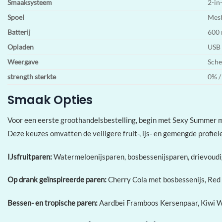
Smaaksysteem
2-in
Spoel
Mesh
Batterij
600 
Opladen
USB 
Weergave
Sch
strength sterkte
0% /
Smaak Opties
Voor een eerste groothandelsbestelling, begin met Sexy Summer 
Deze keuzes omvatten de veiligere fruit-, ijs- en gemengde profie
IJsfruitparen:
Watermeloenijsparen, bosbessenijsparen, drievoudig
Op drank geïnspireerde paren:
Cherry Cola met bosbessenijs, Red B
Bessen- en tropische paren:
Aardbei Framboos Kersenpaar, Kiwi W