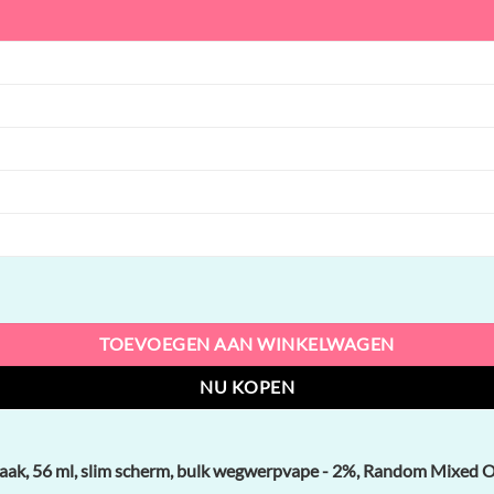
ml, slim scherm, bulk wegwerpvape aantal
TOEVOEGEN AAN WINKELWAGEN
NU KOPEN
ak, 56 ml, slim scherm, bulk wegwerpvape - 2%, Random Mixed Op