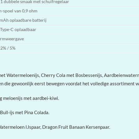
-1 dubbele smaak met schuifregelaar
-spoel van 0,9 ohm
mAh oplaadbare batterij
Type-C oplaadbaar
ermweergave
 2% / 5%
met Watermeloenijs, Cherry Cola met Bosbessenijs, Aardbeienwaterm
len die gewoonlijk eerst bewegen voordat het volledige assortiment w
 meloenijs met aardbei-kiwi.
ull-ijs met Pina Colada.
atermeloen IJspaar, Dragon Fruit Banaan Kersenpaar.