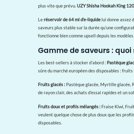
plus vite que prévu.
UZY Shisha Hookah King 12
Le
réservoir de 64 ml d’e-liquide
lui donne assez d
saveurs plus stable sur la durée qu’une configurat
fonctionne bien comme upsell depuis les modèles 5
Gamme de saveurs : quoi 
Les best-sellers à stocker d’abord :
Pastèque gla
sûre du marché européen des disposables : fruits f
Fruits glacés :
Pastèque glacée, Myrtille glacée, Ra
de rayon clair, des achats d’essai rapides et un s
Fruits doux et profils mélangés :
Fraise Kiwi, Frui
veulent quelque chose de plus doux que les profils
disposables.