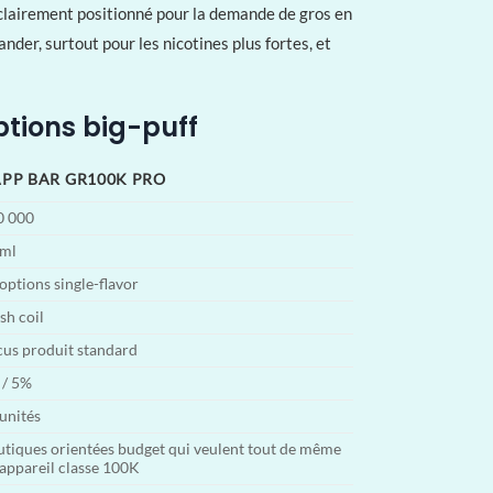
st clairement positionné pour la demande de gros en
der, surtout pour les nicotines plus fortes, et
ptions big-puff
PP BAR GR100K PRO
0 000
 ml
options single-flavor
h coil
us produit standard
 / 5%
unités
tiques orientées budget qui veulent tout de même
appareil classe 100K