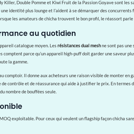
y Killer, Double Pomme et Kiwi Fruit de la Passion Goyave sont les s
 une identité plus lounge et l’aident à se démarquer des concurrents f
lorsque les amateurs de chicha trouvent le bon profil, le réassort parl
ormance au quotidien
n appareil catalogue moyen. Les
résistances dual mesh
ne sont pas une s
les comptent parce qu’un appareil high-puff doit garder une saveur plus 
toute la gamme.
u comptoir. Il donne aux acheteurs une raison visible de monter en g
 de contrôle et de réassurance qui aide à justifier le prix. En termes de
e du nombre de bouffées seule.
onible
 MOQ exploitable. Pour ceux qui veulent un flagship façon chicha sans