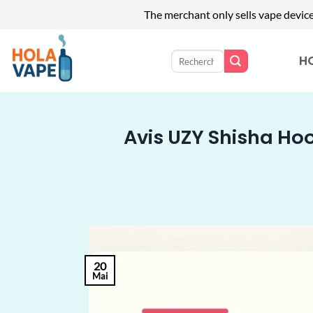
The merchant only sells vape devic
Passer
au
Recherche
H
pour :
contenu
Avis UZY Shisha Hoo
20
Mai