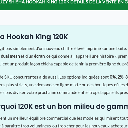
UZY SHISHA HOOKAH KING 120K DÉTAILS DE LA VENTE EN 
ha Hookah King 120K
agit pas simplement d’un nouveau chiffre élevé imprimé sur une boîte.
 dual mesh
et d’un
écran
, ce qui donne à l’appareil une histoire « pr
eulent un produit façon chicha capable de tenir la première ligne du pr
 de SKU concurrentes aide aussi. Les options indiquées sont
0%, 2%, 
s plus stricts, une demande en ligne mixte ou des boutiques où les d
ez pas diviser votre prochaine commande entre trop d’appareils pres
rquoi 120K est un bon milieu de gam
nt un meilleur équilibre commercial que les modèles qui misent tout s
à paraître trop volumineux ou trop cher pour les nouveaux acheteurs. 