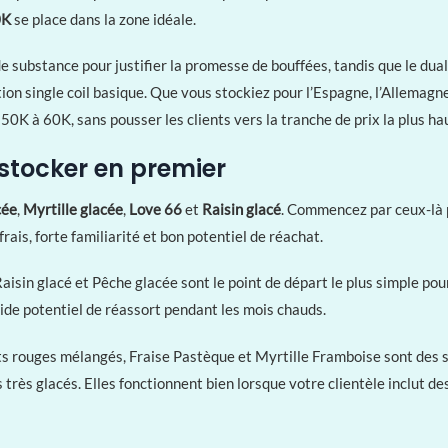
0K
se place dans la zone idéale.
e substance pour justifier la promesse de bouffées, tandis que le dua
ion single coil basique. Que vous stockiez pour l’Espagne, l’Allemagne
0K à 60K, sans pousser les clients vers la tranche de prix la plus ha
stocker en premier
cée
,
Myrtille glacée
,
Love 66
et
Raisin glacé
. Commencez par ceux-là pu
rais, forte familiarité et bon potentiel de réachat.
isin glacé et Pêche glacée sont le point de départ le plus simple pour
olide potentiel de réassort pendant les mois chauds.
ts rouges mélangés, Fraise Pastèque et Myrtille Framboise sont des sa
 très glacés. Elles fonctionnent bien lorsque votre clientèle inclut de