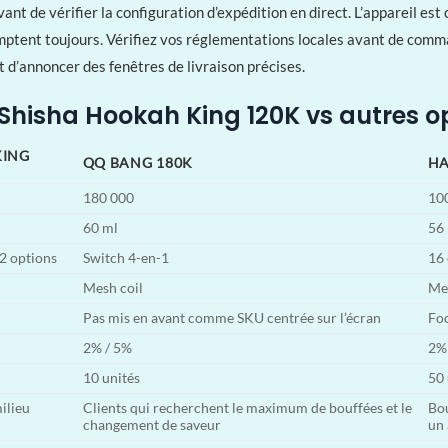
avant de vérifier la configuration d’expédition en direct. L’appareil e
omptent toujours. Vérifiez vos réglementations locales avant de comman
t d’annoncer des fenêtres de livraison précises.
Shisha Hookah King 120K vs autres o
KING
QQ BANG 180K
HA
180 000
10
60 ml
56
2 options
Switch 4-en-1
16 
Mesh coil
Mes
Pas mis en avant comme SKU centrée sur l’écran
Foc
2% / 5%
2%
10 unités
50 
ilieu
Clients qui recherchent le maximum de bouffées et le
Bou
changement de saveur
un 