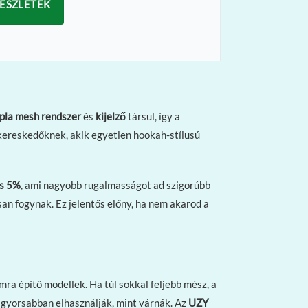
ÉSZLETEK
pla mesh rendszer
és
kijelző
társul, így a
kereskedőknek, akik egyetlen hookah-stílusú
és 5%
, ami nagyobb rugalmasságot ad szigorúbb
an fogynak. Ez jelentős előny, ha nem akarod a
a építő modellek. Ha túl sokkal feljebb mész, a
 gyorsabban elhasználják, mint várnák. Az
UZY