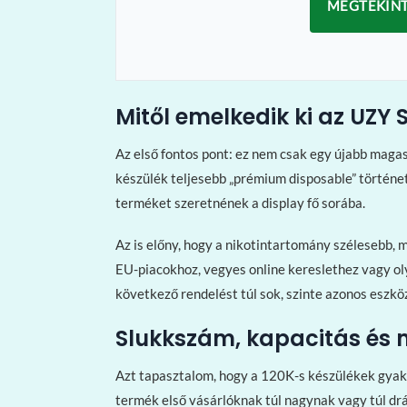
MEGTEKINT
Mitől emelkedik ki az UZY
Az első fontos pont: ez nem csak egy újabb maga
készülék teljesebb „prémium disposable” történe
terméket szeretnének a display fő sorába.
Az is előny, hogy a nikotintartomány szélesebb,
EU-piacokhoz, vegyes online kereslethez vagy ol
következő rendelést túl sok, szinte azonos eszkö
Slukkszám, kapacitás és 
Azt tapasztalom, hogy a 120K-s készülékek gyakr
termék első vásárlóknak túl nagynak vagy túl dr