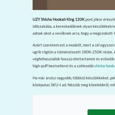
UZY Shisha Hookah King 120K
pont jókor érkezi
időszakába, a kereskedőknek olyan készülékekre
adnak okot a vevőknek arra, hogy a megszokott 4
Azért szeretem ezt a modellt, mert a cél egysze
ugrik rögtön a túlméretezett 180K-250K résbe.
végfelhasználók hosszú élettartamot és erősebb
high-puff bestsellerei és a szélesebb
shisha hook
Ha már árulsz nagyobb, többízű készülékeket, pé
középutas SKU-t ad. Nézzük meg közelebbről, mitő