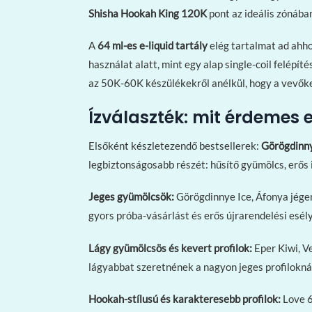
Shisha Hookah King 120K
pont az ideális zónába
A
64 ml-es e-liquid tartály
elég tartalmat ad ahho
használat alatt, mint egy alap single-coil felépí
az 50K-60K készülékekről anélkül, hogy a vevőke
Ízválaszték: mit érdemes e
Elsőként készletezendő bestsellerek:
Görögdinny
legbiztonságosabb részét: hűsítő gyümölcs, erős 
Jeges gyümölcsök:
Görögdinnye Ice, Áfonya jégen
gyors próba-vásárlást és erős újrarendelési esé
Lágy gyümölcsös és kevert profilok:
Eper Kiwi, V
lágyabbat szeretnének a nagyon jeges profiloknál
Hookah-stílusú és karakteresebb profilok:
Love 6