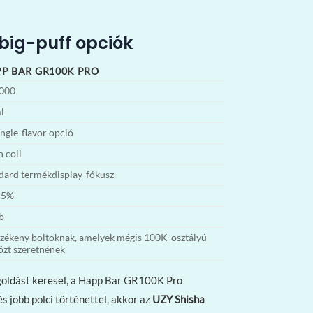
big-puff opciók
P BAR GR100K PRO
000
l
ingle-flavor opció
 coil
dard termékdisplay-fókusz
 5%
b
zékeny boltoknak, amelyek mégis 100K-osztályú
özt szeretnének
goldást keresel, a Happ Bar GR100K Pro
 jobb polci történettel, akkor az
UZY Shisha