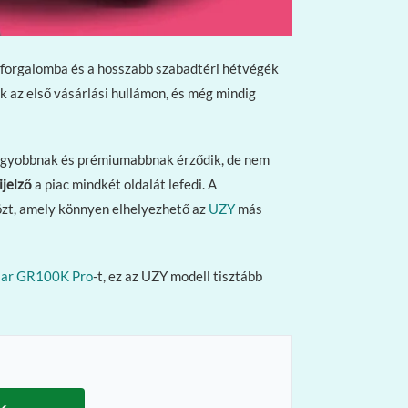
szforgalomba és a hosszabb szabadtéri hétvégék
az első vásárlási hullámon, és még mindig
 nagyobbnak és prémiumabbnak érződik, de nem
ijelző
a piac mindkét oldalát lefedi. A
özt, amely könnyen elhelyezhető az
UZY
más
Bar GR100K Pro
-t, ez az UZY modell tisztább