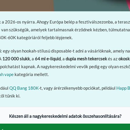
k a 2026-os nyárra. Ahogy Európa belép a fesztiválszezonba, a tera
 van szükségük, amelyek tartalmasnak érződnek kézben, túlmutatnak 
0K-60K kategóriáról feljebb lépjenek.
rű: egy olyan hookah-stílusú disposable-t adni a vásárlóknak, amely
 A
120 000 slukk
, a
64 ml e-liquid
, a
dupla mesh tekercsek
és az
okosk
 polchatást kapnak. A nagykereskedelmi vevők pedig egy olyan eszk
ah vape
kategória mellett.
ldául
QQ Bang 180K
-t, vagy árérzékenyebb opciókat, például
Happ 
l tűnik ki.
Készen áll a nagykereskedelmi adatok összehasonlítására?