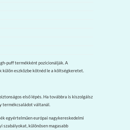
gh-puff termékként pozicionálják. A
k külön eszközbe kötnéd le a költségkeretet.
ztonságos első lépés. Ha továbbra is kiszolgálsz
y termékcsaládot váltanál.
szülék egyértelműen európai nagykereskedelmi
helyi szabályokat, különösen magasabb