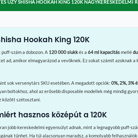
ÉS UZY SHISHA HOOKAH KING 120K NAGYKERESKEDELMI R
 Shisha Hookah King 120K
s puff-szám a dobozon. A
120 000 slukk
és a
64 ml kapacitás
mellé
du
tet ad, amikor elmagyarázod a vevőknek. Ez sokat számít azoknak a 
 mint sok versenytárs SKU esetében. A megadott opciók:
0%, 2%, 3% 
yan boltokhoz, ahol az erősebb disposable modellek még mindig gyors
z között szétosztani.
miért hasznos középút a 120K
an jobb kereskedelmi egyensúlyt adnak, mint a legnagyobb puff-számr
ágának tűnhet. Ha túl alacsonyan maradsz, a komolyabb felhasználók