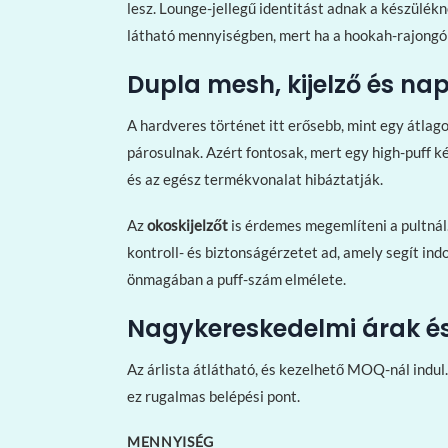
lesz. Lounge-jellegű identitást adnak a készülék
látható mennyiségben, mert ha a hookah-rajongók 
Dupla mesh, kijelző és nap
A hardveres történet itt erősebb, mint egy átla
párosulnak. Azért fontosak, mert egy high-puff k
és az egész termékvonalat hibáztatják.
Az
okoskijelzőt
is érdemes megemlíteni a pultnál.
kontroll- és biztonságérzetet ad, amely segít ind
önmagában a puff-szám elmélete.
Nagykereskedelmi árak é
Az árlista átlátható, és kezelhető MOQ-nál indul
ez rugalmas belépési pont.
MENNYISÉG