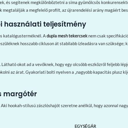
nek, és segítenek megkülönböztetni a sima gyümölcsös konkurensektől
megtalálják a megfelelő profilt, az újrarendelési arány magáért bes
i használati teljesítmény
gos katalógusterméknél. A
dupla mesh tekercsek
nem csak specifikáció
észüléknek hosszabb cikluson át stabilabb ízleadásra van szüksége; kü
 Látható okot ad a vevőknek, hogy egy olcsóbb eszközről feljebb lép
okolni az árat. Gyakorlati bolti nyelven a „nagyobb kapacitás plusz 
s margótér
. Aki hookah-stílusú zászlóshajót szeretne anélkül, hogy azonnal na
EGYSÉGÁR