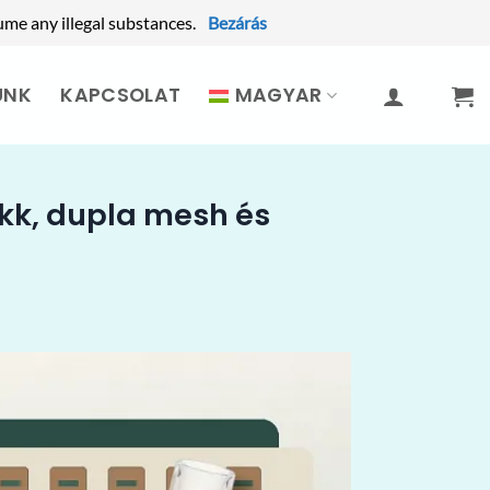
ume any illegal substances.
Bezárás
UNK
KAPCSOLAT
MAGYAR
ukk, dupla mesh és