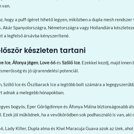
n van.
z, hogy a puff-ígéret hihető legyen, miközben a dupla mesh rendszer 
tés. Akár Spanyolországra, Németországra vagy Hollandiára készleteze
t a legfelső ársávba kényszerítené.
lőször készleten tartani
e Ice
,
Áfonya jégen
,
Love 66
és
Szőlő Ice
. Ezekkel kezdj, majd innen 
ismerősség és jó újrarendelési potenciál.
, Szőlő Ice és Őszibarack Ice a legtöbb bolt számára a legegyszerűb
lyt adnak a melegebb hónapokban.
egyes bogyós, Eper Görögdinnye és Áfonya Málna biztonságosabb átm
. Ezek jól működnek, ha a vevőkörödben sok podhasználó is van, aki 
6, Lady Killer, Dupla alma és Kiwi Maracuja Guava azok az ízek, aho