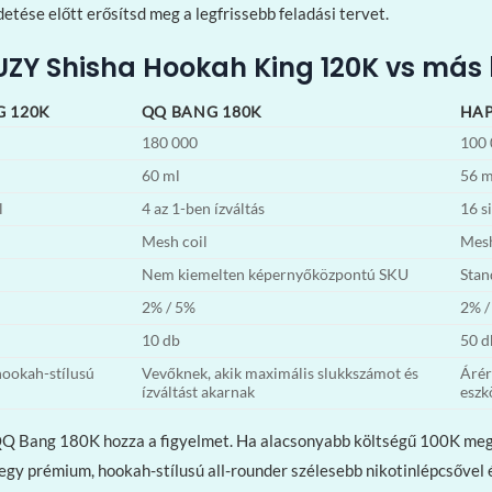
detése előtt erősítsd meg a legfrissebb feladási tervet.
UZY Shisha Hookah King 120K vs más 
G 120K
QQ BANG 180K
HAP
180 000
100 
60 ml
56 m
l
4 az 1-ben ízváltás
16 s
Mesh coil
Mesh
Nem kiemelten képernyőközpontú SKU
Stan
2% / 5%
2% /
10 db
50 d
ookah-stílusú
Vevőknek, akik maximális slukkszámot és
Árér
ízváltást akarnak
eszk
a QQ Bang 180K hozza a figyelmet. Ha alacsonyabb költségű 100K me
gy prémium, hookah-stílusú all-rounder szélesebb nikotinlépcsővel és