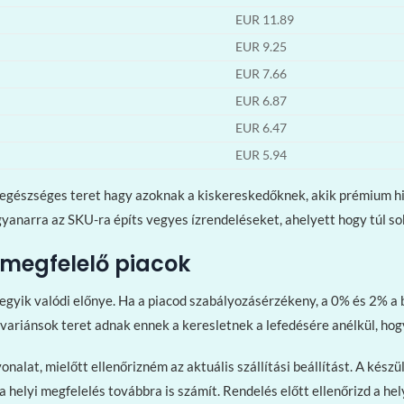
EUR 11.89
EUR 9.25
EUR 7.66
EUR 6.87
EUR 6.47
EUR 5.94
i egészséges teret hagy azoknak a kiskereskedőknek, akik prémium hi
ugyanarra az SKU-ra építs vegyes ízrendeléseket, ahelyett hogy túl so
s megfelelő piacok
yik valódi előnye. Ha a piacod szabályozásérzékeny, a 0% és 2% a bi
variánsok teret adnak ennek a keresletnek a lefedésére anélkül, hog
vonalat, mielőtt ellenőrizném az aktuális szállítási beállítást. A ké
s a helyi megfelelés továbbra is számít. Rendelés előtt ellenőrizd a 