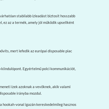
várhatóan stabilabb ízleadást biztosít hosszabb
l, ez az a termék, amely jól működik upsellként
bővíts, mert lefedik az európai disposable piac
b kiindulópont. Egyértelmű polci kommunikációt,
eneti ízek azoknak a vevőknek, akik valami
disposable irányba mozdul.
l a hookah-vonal igazán kereskedelmileg hasznos