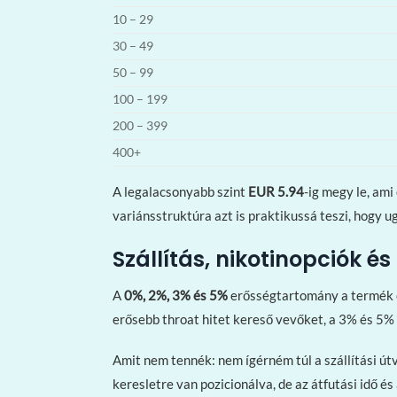
10 – 29
30 – 49
50 – 99
100 – 199
200 – 399
400+
A legalacsonyabb szint
EUR 5.94
-ig megy le, am
variánsstruktúra azt is praktikussá teszi, hogy 
Szállítás, nikotinopciók é
A
0%, 2%, 3% és 5%
erősségtartomány a termék eg
erősebb throat hitet kereső vevőket, a 3% és 5% 
Amit nem tennék: nem ígérném túl a szállítási út
keresletre van pozicionálva, de az átfutási idő é