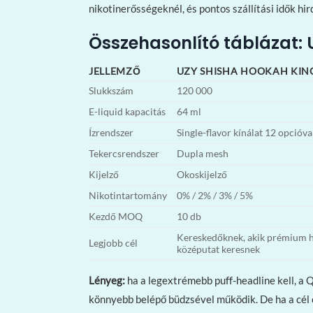
nikotinerősségeknél, és pontos szállítási idők hir
Összehasonlító táblázat: 
JELLEMZŐ
UZY SHISHA HOOKAH KIN
Slukkszám
120 000
E-liquid kapacitás
64 ml
Ízrendszer
Single-flavor kínálat 12 opcióva
Tekercsrendszer
Dupla mesh
Kijelző
Okoskijelző
Nikotintartomány
0% / 2% / 3% / 5%
Kezdő MOQ
10 db
Kereskedőknek, akik prémium h
Legjobb cél
középutat keresnek
Lényeg:
ha a legextrémebb puff-headline kell, 
könnyebb belépő büdzsével működik. De ha a cél e