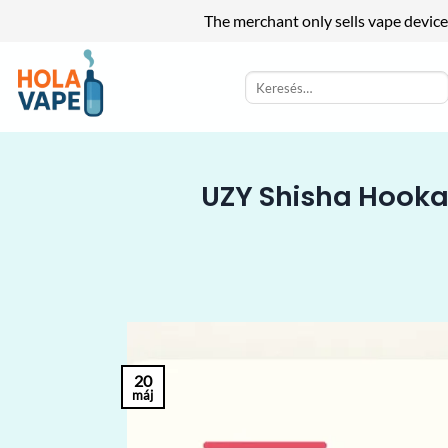
The merchant only sells vape device
Skip
to
Keresés
a
content
következőre:
UZY Shisha Hookah
20
máj