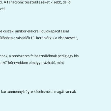
. A tanácsom: teszteld ezeket kisebb, de jól
zél.
s díszek, amikor ekkora liquidkapacitással
lönben a vásárlók túl korán érzik a visszaesést,
jenek, a rendszeres felhasználóknak pedig egy kis
kijelző” könnyebben elmagyarázható, mint
gy kartonmennyiségre kötelezné el magát, annak