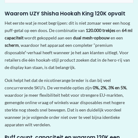
Waarom UZY Shisha Hookah King 120K opvalt
Het eerste wat je moet begrijpen: dit is niet zomaar weer een hoog
puff-getal op een doos. De combinatie van
120.000 trekjes
en
64 ml
capaciteit
wordt gekoppeld aan een
dual mesh-opbouw
en een
scherm
, waardoor het apparaat een completer “premium
disposable”-verhaal heeft wanneer je het aan klanten uitlegt. Voor
retailers die één hookah-stijl product zoeken dat in de hero-rij van
de display kan staan, is dat belangrijk.
Ook helpt het dat de nicotinerange breder is dan bij veel
concurrerende SKU’s. De vermelde opties zijn
0%, 2%, 3% en 5%
,
waardoor je meer flexibiliteit hebt voor strengere EU-markten,
gemengde online vraag of winkels waar disposables met hogere
sterkte nog steeds snel bewegen. Dat is een duidelijk voordeel
wanneer je je volgende order niet over te veel bijna identieke
apparaten wilt verdelen.
Puff count, capaciteit en waarom 120K een