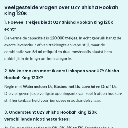
Veelgestelde vragen over UZY Shisha Hookah
King 120K
1. Hoeveel trekjes biedt UZY Shisha Hookah King 120K
echt?
De vermelde capaciteit is
120.000 trekjes
. In echt gebruik hangt de
exacte levensduur af van treklengte en vape-stijl, maar de
combinatie van
64 ml e-liquid
en
dual mesh-coils
plaatst hem
duidelijk in de long-runtime categorie.
2. Welke smaken moet ik eerst inkopen voor UZY Shisha
Hookah King 120K?
Begin met
Watermeloen IJs
,
Bosbes met IJs
,
Love 66
en
Druif IJs
.
Die vier geven je de veiligste openingsmix van koel fruit en hookah-
stijl herkenbaarheid voor Europese groothandelsvraag.
3. Ondersteunt UZY Shisha Hookah King 120K
verschillende nicotinesterktes?
Ja. De vermelde opties zijn
0%, 2%, 3% en 5%
. Daardoor kun je