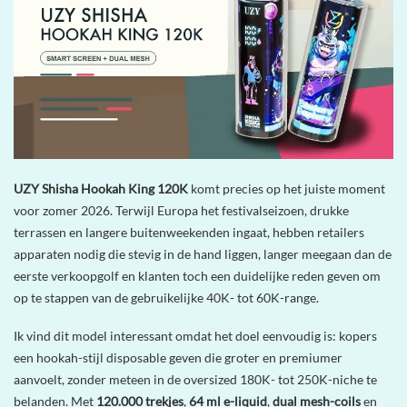
UZY Shisha Hookah King 120K
komt precies op het juiste moment
voor zomer 2026. Terwijl Europa het festivalseizoen, drukke
terrassen en langere buitenweekenden ingaat, hebben retailers
apparaten nodig die stevig in de hand liggen, langer meegaan dan de
eerste verkoopgolf en klanten toch een duidelijke reden geven om
op te stappen van de gebruikelijke 40K- tot 60K-range.
Ik vind dit model interessant omdat het doel eenvoudig is: kopers
een hookah-stijl disposable geven die groter en premiumer
aanvoelt, zonder meteen in de oversized 180K- tot 250K-niche te
belanden. Met
120.000 trekjes
,
64 ml e-liquid
,
dual mesh-coils
en