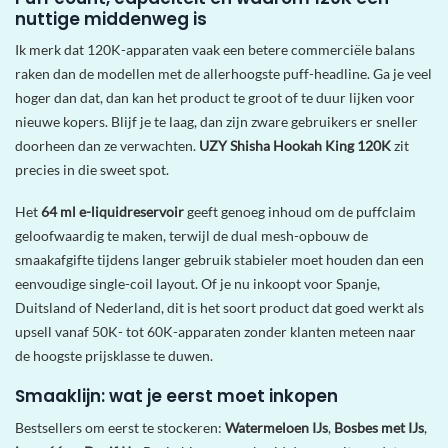
nuttige middenweg is
Ik merk dat 120K-apparaten vaak een betere commerciële balans
raken dan de modellen met de allerhoogste puff-headline. Ga je veel
hoger dan dat, dan kan het product te groot of te duur lijken voor
nieuwe kopers. Blijf je te laag, dan zijn zware gebruikers er sneller
doorheen dan ze verwachten.
UZY Shisha Hookah King 120K
zit
precies in die sweet spot.
Het
64 ml e-liquidreservoir
geeft genoeg inhoud om de puffclaim
geloofwaardig te maken, terwijl de dual mesh-opbouw de
smaakafgifte tijdens langer gebruik stabieler moet houden dan een
eenvoudige single-coil layout. Of je nu inkoopt voor Spanje,
Duitsland of Nederland, dit is het soort product dat goed werkt als
upsell vanaf 50K- tot 60K-apparaten zonder klanten meteen naar
de hoogste prijsklasse te duwen.
Smaaklijn: wat je eerst moet inkopen
Bestsellers om eerst te stockeren:
Watermeloen IJs
,
Bosbes met IJs
,