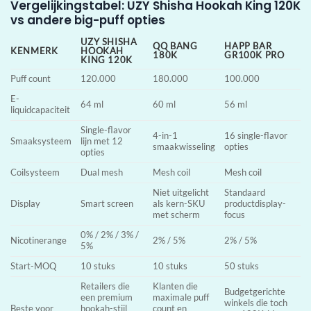
Vergelijkingstabel: UZY Shisha Hookah King 120K
vs andere big-puff opties
UZY SHISHA
QQ BANG
HAPP BAR
KENMERK
HOOKAH
180K
GR100K PRO
KING 120K
Puff count
120.000
180.000
100.000
E-
64 ml
60 ml
56 ml
liquidcapaciteit
Single-flavor
4-in-1
16 single-flavor
Smaaksysteem
lijn met 12
smaakwisseling
opties
opties
Coilsysteem
Dual mesh
Mesh coil
Mesh coil
Niet uitgelicht
Standaard
Display
Smart screen
als kern-SKU
productdisplay-
met scherm
focus
0% / 2% / 3% /
Nicotinerange
2% / 5%
2% / 5%
5%
Start-MOQ
10 stuks
10 stuks
50 stuks
Retailers die
Klanten die
Budgetgerichte
een premium
maximale puff
winkels die toch
Beste voor
hookah-stijl
count en