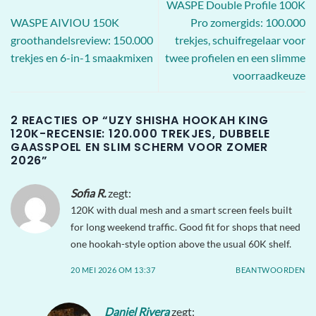
WASPE Double Profile 100K
WASPE AIVIOU 150K
Pro zomergids: 100.000
groothandelsreview: 150.000
trekjes, schuifregelaar voor
trekjes en 6-in-1 smaakmixen
twee profielen en een slimme
voorraadkeuze
2 REACTIES OP “
UZY SHISHA HOOKAH KING
120K-RECENSIE: 120.000 TREKJES, DUBBELE
GAASSPOEL EN SLIM SCHERM VOOR ZOMER
2026
”
Sofia R.
zegt:
120K with dual mesh and a smart screen feels built
for long weekend traffic. Good fit for shops that need
one hookah-style option above the usual 60K shelf.
20 MEI 2026 OM 13:37
BEANTWOORDEN
Daniel Rivera
zegt: