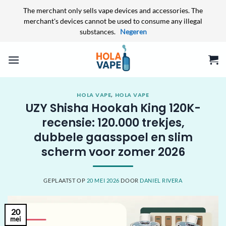
The merchant only sells vape devices and accessories. The
merchant's devices cannot be used to consume any illegal
substances.
Negeren
Ga
naar
inhoud
HOLA VAPE
,
HOLA VAPE
UZY Shisha Hookah King 120K-
recensie: 120.000 trekjes,
dubbele gaasspoel en slim
scherm voor zomer 2026
GEPLAATST OP
20 MEI 2026
DOOR
DANIEL RIVERA
20
mei