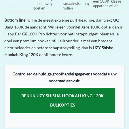
een 100K-klasse
middenweg
smaakwisseling
apparaat willen
zoeken
willen
Bottom line:
wil je de meest extreme puff-headline, dan trekt QQ
Bang 180K de aandacht. Wil je een voordeligere 100K-optie, dan is
Happ Bar GR100K Pro lichter voor het instapbudget. Maar als je
doel een premium hookah-stijl allrounder is met een bredere
nicotineladder en betere schapstorytelling, dan is
UZY Shisha
Hookah King 120K
de slimmere keuze.
Controleer de huidige groothandelsgegevens voordat u uw
voorraad aanvult.
BEKIJK UZY SHISHA HOOKAH KING 120K
BULKOPTIES