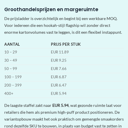
Groothandelsprijzen en margeruimte
De prijsladder is overzichtelijk en begint bij een werkbare MOQ.
Voor iedereen die een hookah-stijl flagship wil zonder direct
enorme kartonvolumes vast te leggen, is dit een flexibel instappunt.
AANTAL
PRIJS PER STUK
10 – 29
EUR 11.89
30 – 49
EUR 9.25
50 – 99
EUR 7.66
100 – 199
EUR 6.87
200 – 399
EUR 6.47
400+
EUR 5.94
De laagste staffel zakt naar
EUR 5.94
, wat gezonde ruimte laat voor
retailers die hem als premium high-puff product positioneren. De
variantopbouw maakt het ook praktisch om gemengde smaakorders
rond dezelfde SKU te bouwen, in plaats van budget vast te zetten in