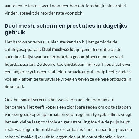
aantallen te testen, want wanneer hookah-fans het juiste profiel
vinden, spreekt de reorder rate voor zich.
Dual mesh, scherm en prestaties in dagelijks
gebruik
Het hardwareverhaal is hier sterker dan bij het gemiddelde
catalogusapparaat.
Dual mesh-coils
zijn geen decoratie op de
specificatielijst wanneer ze worden gecombineerd met zo veel
liquidcapaciteit. Ze doen ertoe omdat een high-puff apparaat over
een langere cyclus een stabielere smaakoutput nodig heeft; anders
voelen klanten de terugval te vroeg en geven ze de hele productlijn
de schuld.
Ook het
smart screen
is het waard om aan de toonbank te
benoemen. Het geeft kopers een zichtbare reden om op te stappen
van een goedkoper apparaat, en voor regelmatige gebruikers voegt
het een kleine laag controle en geruststelling toe die de prijs helpt
rechtvaardigen. In praktische retailtaal is “meer capaciteit plus een
scherm” makkelijker uit te leggen dan puff-count theorie alleen.