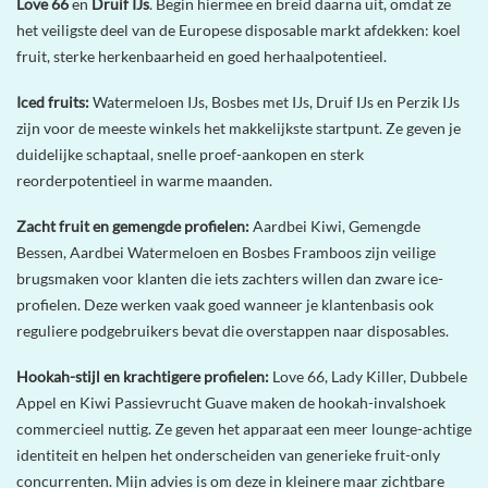
Love 66
en
Druif IJs
. Begin hiermee en breid daarna uit, omdat ze
het veiligste deel van de Europese disposable markt afdekken: koel
fruit, sterke herkenbaarheid en goed herhaalpotentieel.
Iced fruits:
Watermeloen IJs, Bosbes met IJs, Druif IJs en Perzik IJs
zijn voor de meeste winkels het makkelijkste startpunt. Ze geven je
duidelijke schaptaal, snelle proef-aankopen en sterk
reorderpotentieel in warme maanden.
Zacht fruit en gemengde profielen:
Aardbei Kiwi, Gemengde
Bessen, Aardbei Watermeloen en Bosbes Framboos zijn veilige
brugsmaken voor klanten die iets zachters willen dan zware ice-
profielen. Deze werken vaak goed wanneer je klantenbasis ook
reguliere podgebruikers bevat die overstappen naar disposables.
Hookah-stijl en krachtigere profielen:
Love 66, Lady Killer, Dubbele
Appel en Kiwi Passievrucht Guave maken de hookah-invalshoek
commercieel nuttig. Ze geven het apparaat een meer lounge-achtige
identiteit en helpen het onderscheiden van generieke fruit-only
concurrenten. Mijn advies is om deze in kleinere maar zichtbare