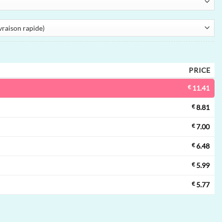
PRICE
€
11.41
€
8.81
€
7.00
€
6.48
€
5.99
€
5.77
-1 Vape jetable | 120000 bouffées, 2 saveurs, résistance mesh, vape jetab