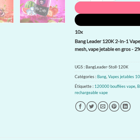
10
x
Bang Leader 120K 2-in-1 Vape j
mesh, vape jetable en gros - 2
UGS :
BangLeader-Stoll-120K
Catégories :
Bang
,
Vapes jetables 1
Étiquette :
120000 bouffées vape
,
B
rechargeable vape