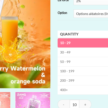
La force
Option
QUANTITY
10 - 29
30 - 49
50 - 99
100 - 199
200 - 399
400+
quantité de Bang Leader 120K 2-in