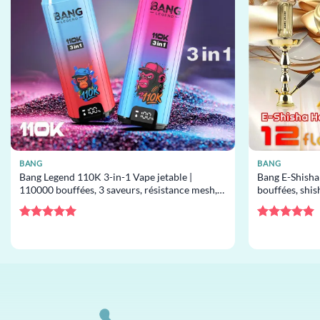
BANG
BANG
Bang Legend 110K 3-in-1 Vape jetable |
Bang E-Shisha
110000 bouffées, 3 saveurs, résistance mesh,
bouffées, shish
vape jetable en gros
gros
Note
5
sur
Note
5
sur
5
5