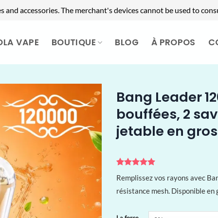
es and accessories. The merchant's devices cannot be used to cons
OLA VAPE
BOUTIQUE
BLOG
À PROPOS
C
Bang Leader 120
bouffées, 2 sa
jetable en gros
Noté
1
5
sur
Remplissez vos rayons avec Ban
5 basé sur
notation
résistance mesh. Disponible en 
client