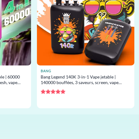
BANG
ble | 60000
Bang Legend 140K 3-in-1 Vape jetable |
mesh, vape
140000 bouffées, 3 saveurs, screen, vape
jetable en gros
Note
5
sur
5