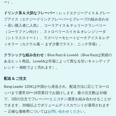
ー）。
ドリンク系 & 大胆なフレーバー：
レッドエナジーアイス & グレー
プアイス（エナジードリンクフレーバーとグレープの組み合わせ
— 若い購入者に人気）、コーラアイス & チェリークランベリー
（コーラファン向け）、ストロベリースイカ & オレンジソーダ
（シトラススイート）、ラズベリーモヒートピーチアイス & レデ
ィキラー（カクテル風 — まず少量でテスト、ニッチ市場）。
クラシックな組み合わせ：
Blue Razz & Love66（Blue Razzは実績の
あるヒット商品。Love66は市場によって異なる甘いキャンディブ
レンド — 南欧でよく売れます）。
配送 & ご注文
Bang Leader 120Kは中国から発送され、配送方法に応じてヨーロ
ッパまで通常10〜18営業日でお届けします。最小注文数は10個
で、1回の注文でフレーバーとニコチン濃度を組み合わせることが
できます。30個以上でボリュームディスカウントが適用されます
— 正確な価格帯については
お問い合わせください
。