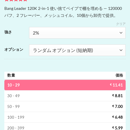
1
件の利用者
Bang Leader 120K 2-in-1 使い捨てベイプで棚を埋める — 120000
評価に基づ
パフ、2 フレーバー、メッシュコイル。10個から卸売で提供。
く5段階評
価のうち、
クリア
5
点
強さ
オプション
数量
価格
10 - 29
€
11.41
30 - 49
€
8.81
50 - 99
€
7.00
100 - 199
€
6.48
200 - 399
€
5.99