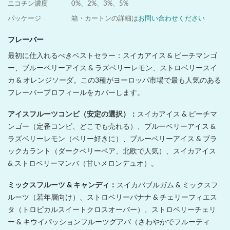
ニコチン濃度
0%、2%、3%、5%
パッケージ
箱・カートンの詳細は
お問い合わせください
フレーバー
最初に仕入れるべきベストセラー：スイカアイス & ピーチマンゴ
ー、ブルーベリーアイス & ラズベリーレモン、ストロベリースイ
カ & オレンジソーダ。この3種がヨーロッパ市場で最も人気のある
フレーバープロフィールをカバーします。
アイスフルーツコンビ（安定の選択）：
スイカアイス & ピーチマ
ンゴー（定番コンビ、どこでも売れる）、ブルーベリーアイス &
ラズベリーレモン（ベリー好きに）、ブルーベリーアイス & ブラ
ックカラント（ダークベリーペア、北欧で人気）、スイカアイス
& ストロベリーマンバ（甘いメロンデュオ）。
ミックスフルーツ & キャンディ：
スイカバブルガム & ミックスフ
ルーツ（若年層向け）、ストロベリーバナナ & チェリーフィエス
タ（トロピカルスイートクロスオーバー）、ストロベリーチェリ
ー & キウイパッションフルーツグアバ（さわやかでフルーティ