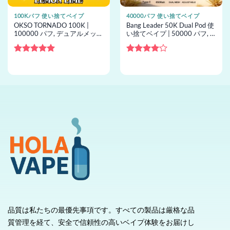
100Kパフ 使い捨てベイプ
40000パフ 使い捨てベイプ
OKSO TORNADO 100K |
Bang Leader 50K Dual Pod 使
100000 パフ, デュアルメッシ
い捨てベイプ | 50000 パフ, 2
ュ, RGB LEDディスプレイ,
pods, メッシュコイル, 使い捨
Type-C, 卸売向け使い捨てベ
てベイプ卸売
イプ
5段階中
5
の
5段階中
4
評価
の評価
品質は私たちの最優先事項です。すべての製品は厳格な品
質管理を経て、安全で信頼性の高いベイプ体験をお届けし