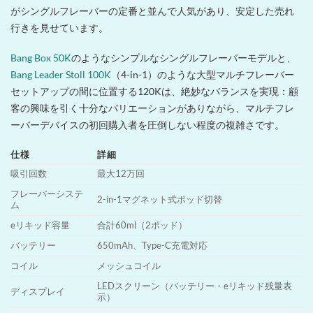
がシングルフレーバーの定番と並んで人気があり、安定した売れ
行きを見せています。
Bang Box 50K
のようなシンプルなシングルフレーバーモデルと、
Bang Leader Stoll 100K
（4-in-1）のような大型マルチフレーバー
セットアップの間に位置する120Kは、絶妙なバランスを実現：顧
客の興味を引く十分なバリエーションがありながら、マルチフレ
ーバーデバイスの初回購入者を圧倒しない程度の複雑さです。
仕様
詳細
吸引回数
最大12万回
フレーバーシステ
2-in-1マグネット式ポッド切替
ム
eリキッド容量
合計60ml（2ポッド）
バッテリー
650mAh、Type-C充電対応
コイル
メッシュコイル
LEDスクリーン（バッテリー・eリキッド残量表
ディスプレイ
示）