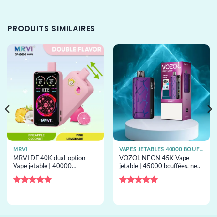
PRODUITS SIMILAIRES
MRVI
VAPES JETABLES 40000 BOUFFÉES
MRVI DF 40K dual-option
VOZOL NEON 45K Vape
Vape jetable | 40000
jetable | 45000 bouffées, neon
bouffées, 2 saveurs,
lights, résistance mesh, vape
résistance mesh, vape jetable
jetable en gros
en gros
Note
5
sur
Note
5
sur
5
5