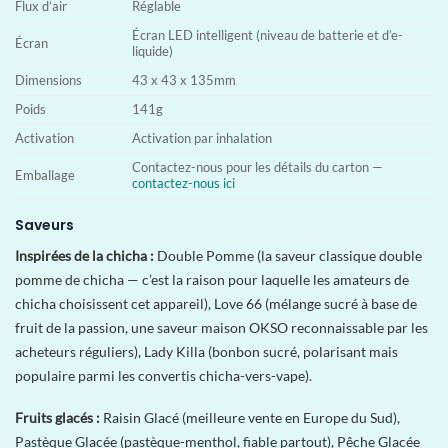
Flux d’air
Réglable
Écran LED intelligent (niveau de batterie et d’e-
Écran
liquide)
Dimensions
43 x 43 x 135mm
Poids
141g
Activation
Activation par inhalation
Contactez-nous pour les détails du carton —
Emballage
contactez-nous ici
Saveurs
Inspirées de la chicha :
Double Pomme (la saveur classique double
pomme de chicha — c’est la raison pour laquelle les amateurs de
chicha choisissent cet appareil), Love 66 (mélange sucré à base de
fruit de la passion, une saveur maison OKSO reconnaissable par les
acheteurs réguliers), Lady Killa (bonbon sucré, polarisant mais
populaire parmi les convertis chicha-vers-vape).
Fruits glacés :
Raisin Glacé (meilleure vente en Europe du Sud),
Pastèque Glacée (pastèque-menthol, fiable partout), Pêche Glacée