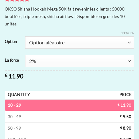
Noté
1
5
sur
OKSO Shisha Hookah Mega 50K fait revenir les clients : 50000
5 basé sur
bouffées, triple mesh, shisha airflow. Disponible en gros dès 10
notation
client
unités.
EFFACER
Option
La force
€
11.90
QUANTITY
PRICE
10 - 29
€
11.90
30 - 49
€
9.50
50 - 99
€
8.90