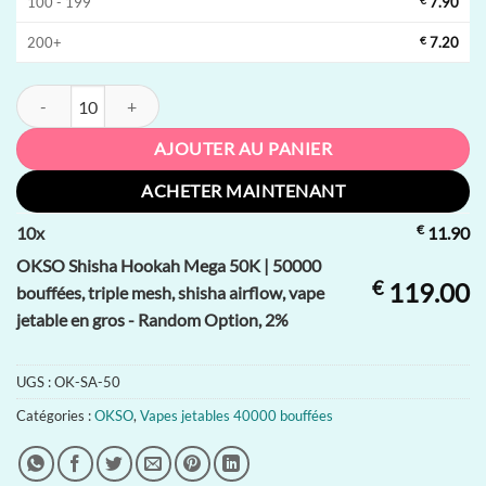
100 - 199
€
7.90
200+
€
7.20
quantité de OKSO Shisha Hookah Mega 50K | 50000 bouffées, triple mes
AJOUTER AU PANIER
ACHETER MAINTENANT
€
10
x
11.90
OKSO Shisha Hookah Mega 50K | 50000
€
119.00
bouffées, triple mesh, shisha airflow, vape
jetable en gros - Random Option, 2%
UGS :
OK-SA-50
Catégories :
OKSO
,
Vapes jetables 40000 bouffées