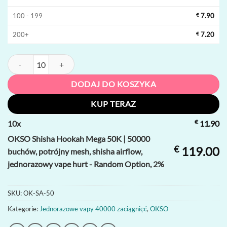
100 - 199
€
7.90
200+
€
7.20
ilość OKSO Shisha Hookah Mega 50K | 50000 buchów, potrójny mesh, 
DODAJ DO KOSZYKA
KUP TERAZ
€
10
x
11.90
OKSO Shisha Hookah Mega 50K | 50000
€
119.00
buchów, potrójny mesh, shisha airflow,
jednorazowy vape hurt - Random Option, 2%
SKU:
OK-SA-50
Kategorie:
Jednorazowe vapy 40000 zaciągnięć
,
OKSO