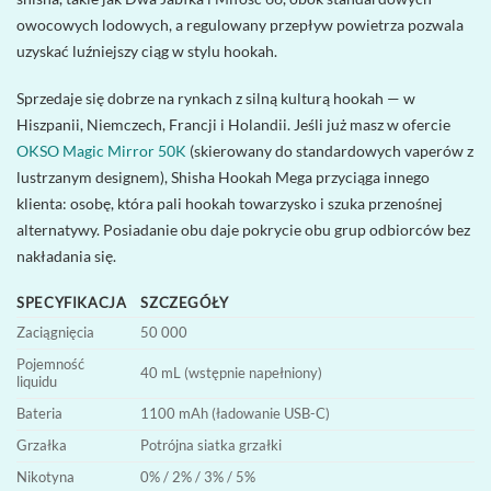
owocowych lodowych, a regulowany przepływ powietrza pozwala
uzyskać luźniejszy ciąg w stylu hookah.
Sprzedaje się dobrze na rynkach z silną kulturą hookah — w
Hiszpanii, Niemczech, Francji i Holandii. Jeśli już masz w ofercie
OKSO Magic Mirror 50K
(skierowany do standardowych vaperów z
lustrzanym designem), Shisha Hookah Mega przyciąga innego
klienta: osobę, która pali hookah towarzysko i szuka przenośnej
alternatywy. Posiadanie obu daje pokrycie obu grup odbiorców bez
nakładania się.
SPECYFIKACJA
SZCZEGÓŁY
Zaciągnięcia
50 000
Pojemność
40 mL (wstępnie napełniony)
liquidu
Bateria
1100 mAh (ładowanie USB-C)
Grzałka
Potrójna siatka grzałki
Nikotyna
0% / 2% / 3% / 5%