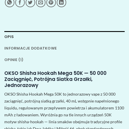
OPIS
INFORMACJE DODATKOWE
OPINIE (1)
OKSO Shisha Hookah Mega 50K — 50 000
Zaciągnięć, Potrójna Siatka Grzałki,
Jednorazowy
OKSO Shisha Hookah Mega 50K to jednorazowy vape z 50 000
zaciągnięć, potrójną siatką grzałki, 40 mL wstępnie napełnionego
liquidu, regulowanym przepływem powietrza i akumulatorem 1100
mAh z ładowaniem. Wyróżnia go na tle innych urządzeń 50K
motyw shisha-hookah — linia smaków obejmuje tradycyjne profile
shisha, takie jak Dwa Jabłka i Miłość 66, obok standardowych