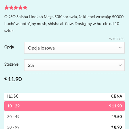
Oceniony
1
5
OKSO Shisha Hookah Mega 50K sprawia, że klienci wracają: 50000
na 5 na
buchów, potrójny mesh, shisha airflow. Dostępny w hurcie od 10
podstawie
oceny
sztuk.
klienta
WYCZYŚĆ
Opcja
Stężenie
€
11.90
ILOŚĆ
CENA
10 - 29
€
11.90
30 - 49
€
9.50
50 - 99
€
8.90