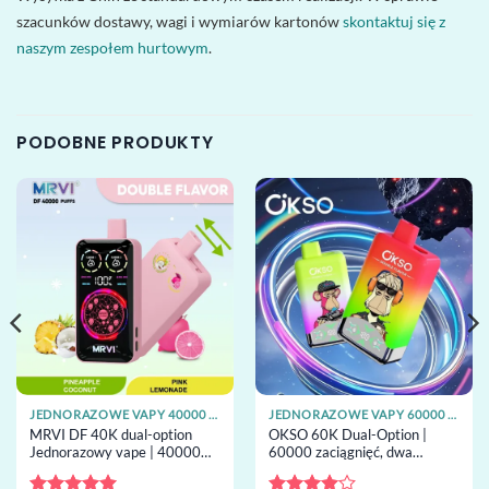
szacunków dostawy, wagi i wymiarów kartonów
skontaktuj się z
naszym zespołem hurtowym
.
PODOBNE PRODUKTY
JEDNORAZOWE VAPY 40000 ZACIĄGNIĘĆ
JEDNORAZOWE VAPY 60000 ZACIĄGNIĘĆ
MRVI DF 40K dual-option
OKSO 60K Dual-Option |
Jednorazowy vape | 40000
60000 zaciągnięć, dwa
buchów, 2 smaki, grzałka
zbiorniki 25ml, coil mesh,
mesh, jednorazowy vape hurt
wyświetlacz LED, hurtowy