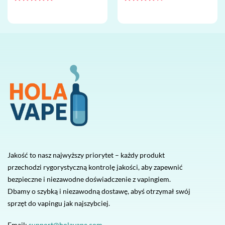
jednorazowy vape
Oceniono
5
Oceniono
na 5
4
na 5
Jakość to nasz najwyższy priorytet – każdy produkt
przechodzi rygorystyczną kontrolę jakości, aby zapewnić
bezpieczne i niezawodne doświadczenie z vapingiem.
Dbamy o szybką i niezawodną dostawę, abyś otrzymał swój
sprzęt do vapingu jak najszybciej.
Email:
support@holavape.com