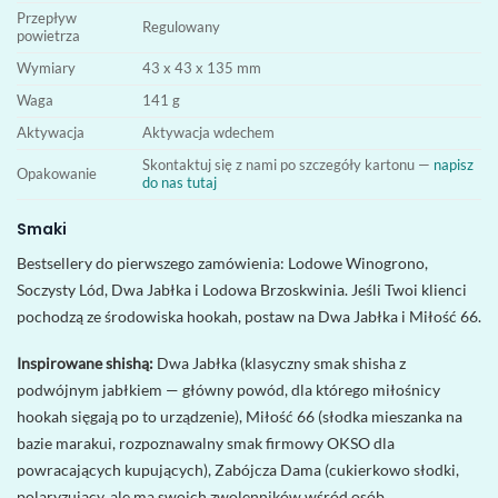
Przepływ
Regulowany
powietrza
Wymiary
43 x 43 x 135 mm
Waga
141 g
Aktywacja
Aktywacja wdechem
Skontaktuj się z nami po szczegóły kartonu —
napisz
Opakowanie
do nas tutaj
Smaki
Bestsellery do pierwszego zamówienia: Lodowe Winogrono,
Soczysty Lód, Dwa Jabłka i Lodowa Brzoskwinia. Jeśli Twoi klienci
pochodzą ze środowiska hookah, postaw na Dwa Jabłka i Miłość 66.
Inspirowane shishą:
Dwa Jabłka (klasyczny smak shisha z
podwójnym jabłkiem — główny powód, dla którego miłośnicy
hookah sięgają po to urządzenie), Miłość 66 (słodka mieszanka na
bazie marakui, rozpoznawalny smak firmowy OKSO dla
powracających kupujących), Zabójcza Dama (cukierkowo słodki,
polaryzujący, ale ma swoich zwolenników wśród osób