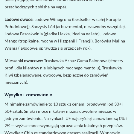
przechodzących z shisha na vape).
Lodowe owoce:
Lodowe Winogrono (bestseller w całej Europie
Południowej), Soczysty Lód (arbuz-mentol, niezawodny wszędzie),
Lodowa Brzoskwinia (gładka i lekka, idealna na lato), Lodowe
Mango (tropikalne, mocne w Hiszpanii i Francji), Borówka Malina
Wiśnia (jagodowe, sprawdza się przez cały rok).
Mieszanki owocowe:
Truskawka Arbuz Guma Balonowa (słodszy
profil, dla klientów nie lubiących mocnego mentolu), Truskawka
Kiwi (zbalansowane, owocowe, bezpieczne do zamówień
mieszanych).
Wysyłka i zamawianie
Minimalne zamówienie to 10 sztuk z cenami progowymi od 30+ i
50+ sztuk. Smaki i moce nikotyny można dowolnie mieszać w
jednym zamówieniu. Na rynkach UE najczęściej zamawiane są 0% i
2% — wyższe moce wymagają sprawdzenia lokalnych przepisów.
Wysyłka z Chin ze standardowym czasem realizacji. W sprawie