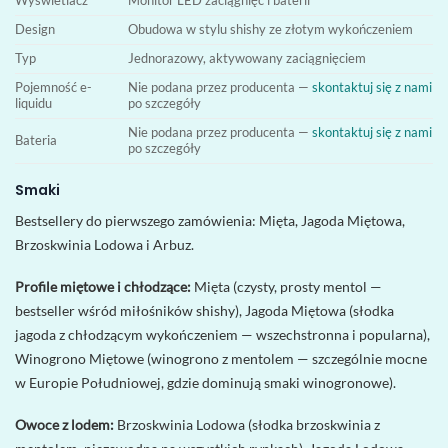
Wyświetlacz
Monitor LED zaciągnięć i baterii
Design
Obudowa w stylu shishy ze złotym wykończeniem
Typ
Jednorazowy, aktywowany zaciągnięciem
Pojemność e-
Nie podana przez producenta —
skontaktuj się z nami
liquidu
po szczegóły
Nie podana przez producenta —
skontaktuj się z nami
Bateria
po szczegóły
Smaki
Bestsellery do pierwszego zamówienia: Mięta, Jagoda Miętowa,
Brzoskwinia Lodowa i Arbuz.
Profile miętowe i chłodzące:
Mięta (czysty, prosty mentol —
bestseller wśród miłośników shishy), Jagoda Miętowa (słodka
jagoda z chłodzącym wykończeniem — wszechstronna i popularna),
Winogrono Miętowe (winogrono z mentolem — szczególnie mocne
w Europie Południowej, gdzie dominują smaki winogronowe).
Owoce z lodem:
Brzoskwinia Lodowa (słodka brzoskwinia z