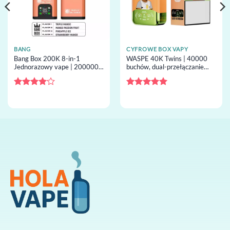
BANG
CYFROWE BOX VAPY
Bang Box 200K 8-in-1
WASPE 40K Twins | 40000
Jednorazowy vape | 200000
buchów, dual-przełączanie
buchów, 8 smaki, screen,
smaków, 36ml capacity,
jednorazowy vape hurt
podwójny mesh, jednorazowy
vape hurt
Oceniono
Oceniono
5
4
na 5
na 5