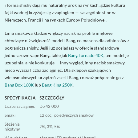
i forma shishy dają mu naturalny urok na rynkach, gdzie kultura
fajki wodnej krzyżuje się z vapingiem — szczególnie silne w
Niemczech, Francji i na rynkach Europy Południowej.
Linia smakowa kładzie większy nacisk na profile miętowe i
chłodzące niż większość modeli Bang, co ma sens dla odbiorców z
pogranicza shishy. Jeśli już posiadasz w ofercie standardowe
jednorazowe vape Bang, takie jak
Bang Tornado 40K
, ten model je
uzupełnia, a nie konkuruje — inny wygląd, inny nacisk smakowy,
nieco wyższa liczba zaciągnięć. Dla sklepów szukających
wielosmakowych urządzeń z serii Bang, rozważ połączenie go z
Bang Box 160K
lub
Bang King 250K
.
SPECYFIKACJA
SZCZEGÓŁY
Liczba zaciągnięć
Do 42 000
Smaki
12 opcji pojedynczych smaków
Stężenia
2%, 3%, 5%
nikotyny