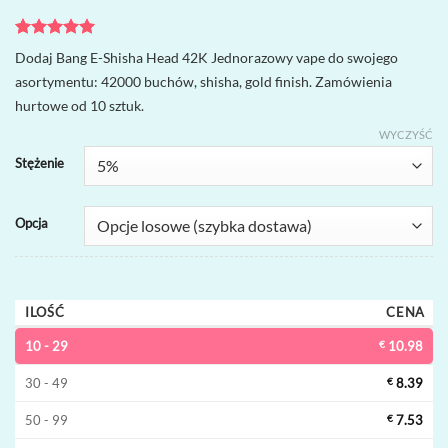
Oceniony
1
5
Dodaj Bang E-Shisha Head 42K Jednorazowy vape do swojego
na 5 na
asortymentu: 42000 buchów, shisha, gold finish. Zamówienia
podstawie
oceny
hurtowe od 10 sztuk.
klienta
WYCZYŚĆ
Stężenie
Opcja
ILOŚĆ
CENA
10 - 29
€
10.98
30 - 49
€
8.39
50 - 99
€
7.53