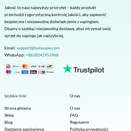
Jakość to nasz najwyższy priorytet – każdy produkt
przechodzi rygorystyczną kontrolę jakości, aby zapewnić
bezpieczne i niezawodne doświadczenie z vapingiem.
Dbamy o szybką i niezawodną dostawę, abyś otrzymał swój
sprzęt do vapingu jak najszybciej.
Email:
support@holavape.com
WhatsApp:
+8618241953968
Szybkie linki
O nas
Strona główna
O nas
Sklep
FAQ
Blog
Regulamin
Śledzenie zamówienia
Polityka prywatności