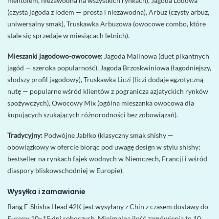
mentolem, niezawodna na wszystkich rynkach), Jagoda Lodowa
(czysta jagoda z lodem — prosta i niezawodna), Arbuz (czysty arbuz,
uniwersalny smak), Truskawka Arbuzowa (owocowe combo, które
stale się sprzedaje w miesiącach letnich).
Mieszanki jagodowo-owocowe:
Jagoda Malinowa (duet pikantnych
jagód — szeroka popularność), Jagoda Brzoskwiniowa (łagodniejszy,
słodszy profil jagodowy), Truskawka Liczi (liczi dodaje egzotyczną
nutę — popularne wśród klientów z pogranicza azjatyckich rynków
spożywczych), Owocowy Mix (ogólna mieszanka owocowa dla
kupujących szukających różnorodności bez zobowiązań).
Tradycyjny:
Podwójne Jabłko (klasyczny smak shishy —
obowiązkowy w ofercie biorąc pod uwagę design w stylu shishy;
bestseller na rynkach fajek wodnych w Niemczech, Francji i wśród
diaspory bliskowschodniej w Europie).
Wysyłka i zamawianie
Bang E-Shisha Head 42K jest wysyłany z Chin z czasem dostawy do
Europy 10–15 dni roboczych. Minimalna ilość zamówienia to 10