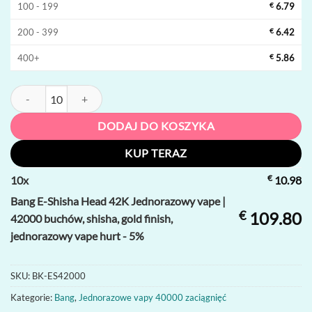
100 - 199
€
6.79
200 - 399
€
6.42
400+
€
5.86
ilość Bang E-Shisha Head 42K Jednorazowy vape | 42000 buchów, shish
DODAJ DO KOSZYKA
KUP TERAZ
€
10
x
10.98
Bang E-Shisha Head 42K Jednorazowy vape |
€
109.80
42000 buchów, shisha, gold finish,
jednorazowy vape hurt - 5%
SKU:
BK-ES42000
Kategorie:
Bang
,
Jednorazowe vapy 40000 zaciągnięć