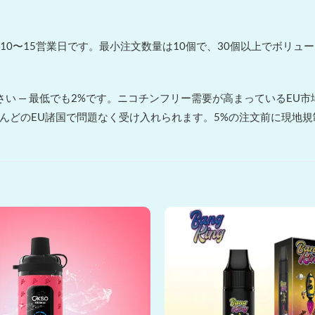
ッパへの配送は10〜15営業日です。最小注文数量は10個で、30個以上
い — 最低でも2%です。ニコチンフリー需要が高まっているEU市
とんどのEU諸国で問題なく受け入れられます。5%の注文前に現地