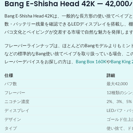
Bang E-Shisha Head 42K — 
Bang E-Shisha Head 42Kは、一般的な長方形の使
数・バッテリー残量を確認できるLEDディスプレイを搭載し、
バコ文化とベイピングが交差する市場で自然な魅力を発揮します
フレーバーラインナップは、ほとんどのBangモデルよりもミ
などの標準的なBang使い捨てベイプを取り扱っている場合、こ
レーバーデバイスをお探しの方は、
Bang Box 160K
や
Bang King
仕様
詳細
パフ数
最大42,000
フレーバー
12種類のシ
ニコチン濃度
2%、3%、5%
ディスプレイ
LEDパフ・
デザイン
ゴールド仕上
タイプ
使い捨て、ド