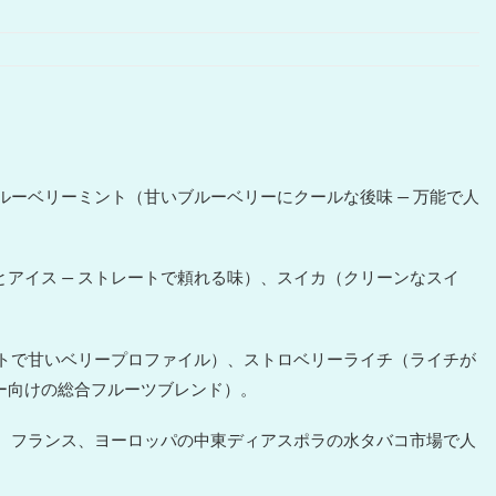
ルーベリーミント（甘いブルーベリーにクールな後味 — 万能で人
アイス — ストレートで頼れる味）、スイカ（クリーンなスイ
フトで甘いベリープロファイル）、ストロベリーライチ（ライチが
ー向けの総合フルーツブレンド）。
ツ、フランス、ヨーロッパの中東ディアスポラの水タバコ市場で人