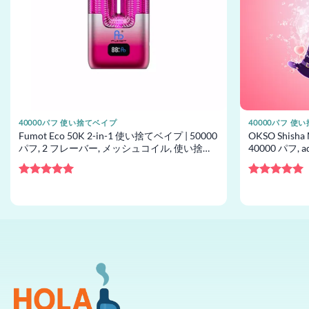
40000パフ 使い捨てベイプ
40000パフ 使
Fumot Eco 50K 2-in-1 使い捨てベイプ | 50000
OKSO Shish
パフ, 2 フレーバー, メッシュコイル, 使い捨て
40000 パフ, a
ベイプ卸売
プ卸売
5段階中
5
の
5段階中
5
の
評価
評価