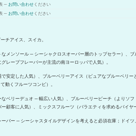
表 —
お問い合わせ
ください
表 —
お問い合わせ
ください
ピーチアイス、スイカ。
なメンソール — シーシャクロスオーバー層のトップセラー）、ブ
特にグレープフレーバーが主流の南ヨーロッパで人気）。
で安定した人気）、ブルーベリーアイス（ピュアなブルーベリーと
して動くフルーツコンビ）。
なベリーデュオ — 幅広い人気）、ブルーベリーピーチ（よりソ
ーバー顧客に人気）、ミックスフルーツ（バラエティを求めるバイヤ
ーバー — シーシャスタイルデザインを考えると必須在庫；ドイ