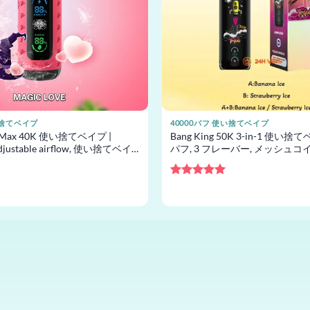
い捨てベイプ
40000パフ 使い捨てベイプ
a Max 40K 使い捨てベイプ |
Bang King 50K 3-in-1 使い捨て
djustable airflow, 使い捨てベイ
パフ, 3 フレーバー, メッシュコ
ベイプ卸売
5段階中
5
の
評価