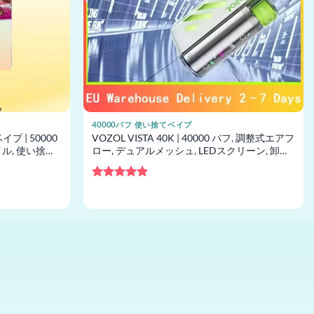
40000パフ 使い捨てベイプ
ベイプ | 50000
VOZOL VISTA 40K | 40000 パフ, 調整式エアフ
イル, 使い捨て
ロー, デュアルメッシュ, LEDスクリーン, 卸売
向け使い捨てベイプ
5段階中
5
の
評価