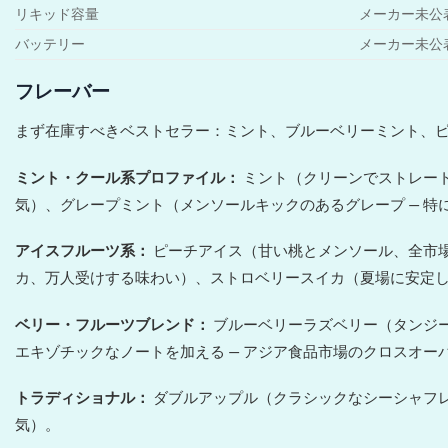
リキッド容量
メーカー未公
バッテリー
メーカー未公
フレーバー
まず在庫すべきベストセラー：ミント、ブルーベリーミント、
ミント・クール系プロファイル：
ミント（クリーンでストレート
気）、グレープミント（メンソールキックのあるグレープ — 
アイスフルーツ系：
ピーチアイス（甘い桃とメンソール、全市場
カ、万人受けする味わい）、ストロベリースイカ（夏場に安定
ベリー・フルーツブレンド：
ブルーベリーラズベリー（タンジー
エキゾチックなノートを加える — アジア食品市場のクロスオ
トラディショナル：
ダブルアップル（クラシックなシーシャフレ
気）。