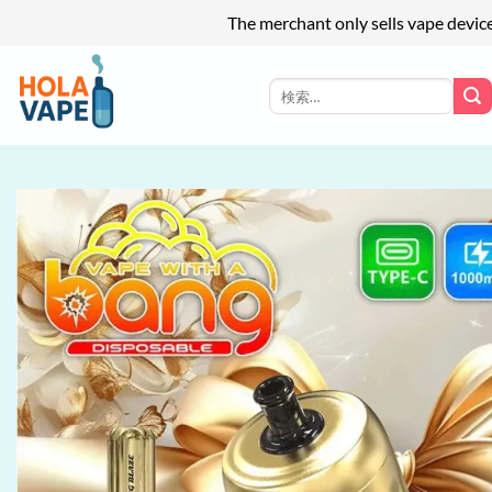
The merchant only sells vape devic
Skip
to
検
索
content
対
象: