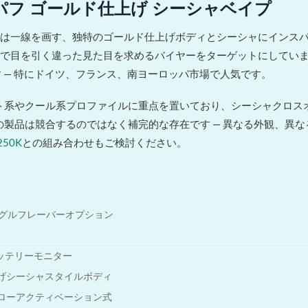
42,000パフ ゴールド仕上げ シーシャベイプ
い捨てベイプとは一線を画す、独特のゴールド仕上げボディとシーシャにイン
棚で目を引く違った見た目を求めるバイヤーをターゲットにしてい
 — 特にドイツ、フランス、南ヨーロッパ市場で人気です。
ント系やクール系プロファイルに重点を置いており、シーシャクロス
の製品は競合するのではなく補完的な存在です — 異なる外観、異な
 250K
との組み合わせもご検討ください。
ングルフレーバーオプション
バッテリーモニター
げシーシャスタイルボディ
ローアクティベーション式