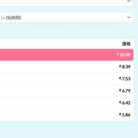
価格
€
10.98
€
8.39
€
7.53
€
6.79
€
6.42
€
5.86
てベイプ | 42000 パフ, shisha, gold finish, 使い捨てベイプ卸売個