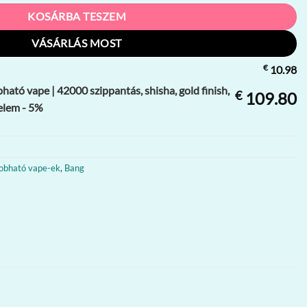
KOSÁRBA TESZEM
VÁSÁRLÁS MOST
€
10.98
ató vape | 42000 szippantás, shisha, gold finish,
€
109.80
elem - 5%
obható vape-ek
,
Bang