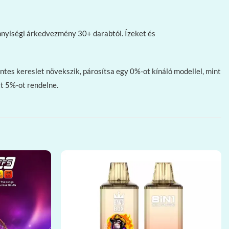
nnyiségi árkedvezmény 30+ darabtól. Ízeket és
tes kereslet növekszik, párosítsa egy 0%-ot kínáló modellel, mint
tt 5%-ot rendelne.