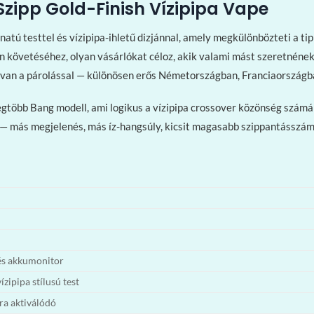
zipp Gold-Finish Vízipipa Vape
ú testtel és vízipipa-ihletű dizjánnal, amely megkülönbözteti a tip
 követéséhez, olyan vásárlókat céloz, akik valami mást szeretnének 
n van a párolással — különösen erős Németországban, Franciaországba
a legtöbb Bang modell, ami logikus a vízipipa crossover közönség szá
e — más megjelenés, más íz-hangsúly, kicsit magasabb szippantásszám
és akkumonitor
zipipa stílusú test
ra aktiválódó