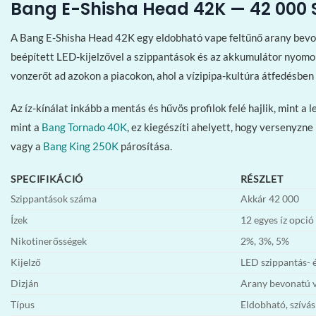
Bang E-Shisha Head 42K — 42 000 S
A Bang E-Shisha Head 42K egy eldobható vape feltűnő arany bevonat
beépített LED-kijelzővel a szippantások és az akkumulátor nyomon
vonzerőt ad azokon a piacokon, ahol a vízipipa-kultúra átfedésbe
Az íz-kínálat inkább a mentás és hűvös profilok felé hajlik, mint 
mint a
Bang Tornado 40K
, ez kiegészíti ahelyett, hogy versenyzn
vagy a
Bang King 250K
párosítása.
SPECIFIKÁCIÓ
RÉSZLET
Szippantások száma
Akkár 42 000
Ízek
12 egyes íz opció
Nikotinerősségek
2%, 3%, 5%
Kijelző
LED szippantás- 
Dizján
Arany bevonatú ví
Típus
Eldobható, szívás