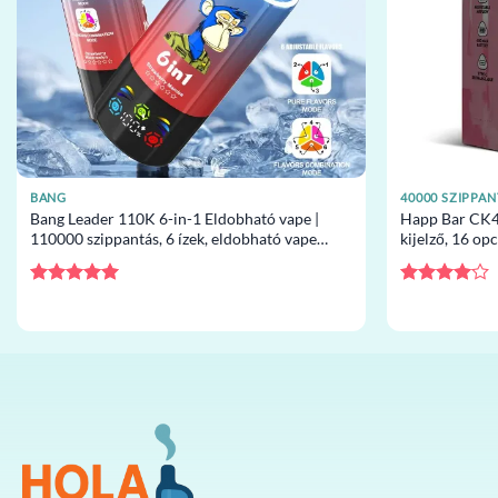
BANG
40000 SZIPPA
Bang Leader 110K 6-in-1 Eldobható vape |
Happ Bar CK40
110000 szippantás, 6 ízek, eldobható vape
kijelző, 16 op
nagykereskedelem
eldobható va
Értékelés:
5
Értékelés:
/ 5
4
/ 5