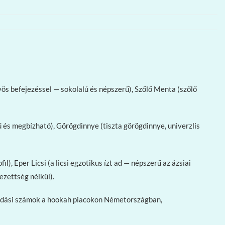
ös befejezéssel — sokolalú és népszerű), Szőlő Menta (szőlő
 és megbízható), Görögdinnye (tiszta görögdinnye, univerzlis
, Eper Licsi (a licsi egzotikus ízt ad — népszerű az ázsiai
zettség nélkül).
 eladási számok a hookah piacokon Németországban,