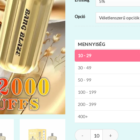
Erősség
Opció
MENNYISÉG
10 - 29
30 - 49
50 - 99
100 - 199
200 - 399
400+
Bang E-Shisha Head 42K Eldobható