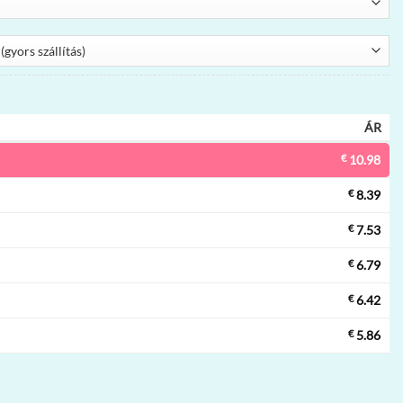
ÁR
€
10.98
€
8.39
€
7.53
€
6.79
€
6.42
€
5.86
 vape | 42000 szippantás, shisha, gold finish, eldobható vape nagykere