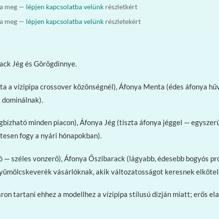
ta meg —
lépjen kapcsolatba velünk
részletkért
ta meg —
lépjen kapcsolatba velünk
részletekért
ack Jég és Görögdinnye.
ta a vízipipa crossover közönségnél), Áfonya Menta (édes áfonya hűv
k dominálnak).
bízható minden piacon), Áfonya Jég (tiszta áfonya jéggel — egyszerű
tesen fogy a nyári hónapokban).
 széles vonzerő), Áfonya Őszibarack (lágyabb, édesebb bogyós profil)
gyümölcskeverék vásárlóknak, akik változatosságot keresnek elkötele
áron tartani ehhez a modellhez a vízipipa stílusú dizján miatt; erős