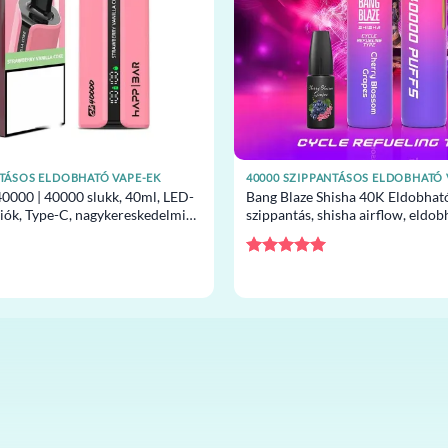
NTÁSOS ELDOBHATÓ VAPE-EK
40000 SZIPPANTÁSOS ELDOBHATÓ 
000 | 40000 slukk, 40ml, LED-
Bang Blaze Shisha 40K Eldobhat
ciók, Type-C, nagykereskedelmi
szippantás, shisha airflow, eldo
pe
nagykereskedelem
Értékelés:
5
/ 5