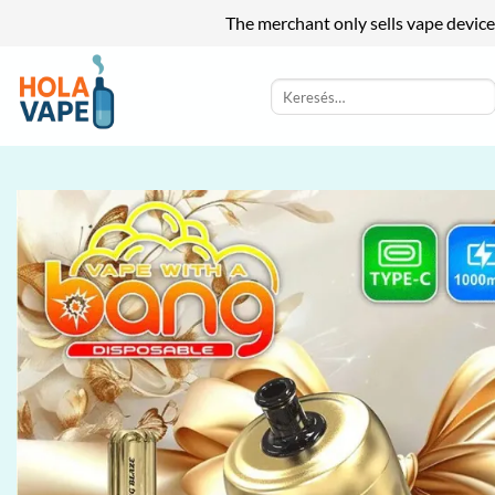
The merchant only sells vape device
Skip
to
Keresés
a
content
következőre: