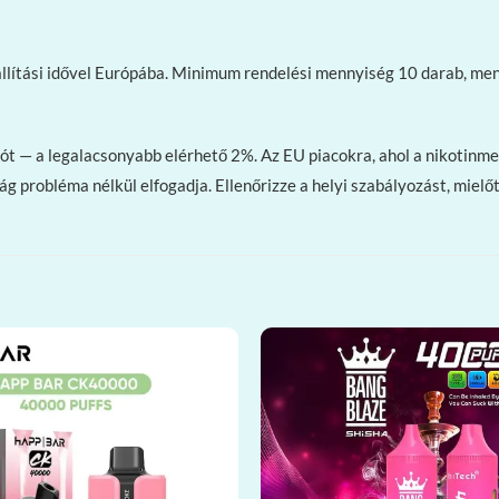
llítási idővel Európába. Minimum rendelési mennyiség 10 darab, me
ót — a legalacsonyabb elérhető 2%. Az EU piacokra, ahol a nikotinmen
g probléma nélkül elfogadja. Ellenőrizze a helyi szabályozást, mielő