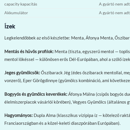
capacity kapacitás
A gyártó nem ad
Akkumulátor
A gyártó nem ad
Ízek
Legkelendőbbek az első készletbe: Menta, Áfonya Menta, Őszibar
Mentás és hűvös profilok:
Menta (tiszta, egyszerű mentol — toplis
mentol lökéssel — különösen erős Dél-Európában, ahol a szőlő íze
Jeges gyümölcsök:
Őszibarack Jég (édes őszibarack mentollal, meg
vonzerő), Eper Görögdinnye (gyümölcs kombináció, ami következe
Bogyyós és gyümölcs keverékek:
Áfonya Málna (csípős bogyós duó —
élelmiszerpiacok vásárlói körében), Vegyes Gyümölcs (általános 
Hagyományos:
Dupla Alma (klasszikus vízipipa íz — kötelező rakt
Franciaországban és a közel-keleti diaszpórában Európában).