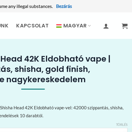
ume any illegal substances.
Bezárás
UNK
KAPCSOLAT
MAGYAR
 Head 42K Eldobható vape |
s, shisha, gold finish,
pe nagykereskedelem
E-Shisha Head 42K Eldobható vape-vel: 42000 szippantás, shisha,
endelések 10 darabtól.
TÖRLÉS