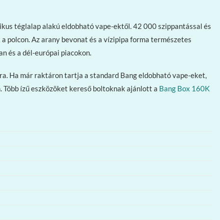
ikus téglalap alakú eldobható vape-ektől. 42 000 szippantással és
a polcon. Az arany bevonat és a vízipipa forma természetes
n és a dél-európai piacokon.
mára. Ha már raktáron tartja a standard Bang eldobható vape-eket,
. Több ízű eszközöket kereső boltoknak ajánlott a
Bang Box 160K