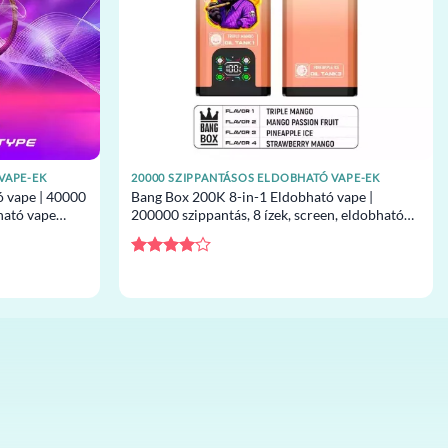
VAPE-EK
20000 SZIPPANTÁSOS ELDOBHATÓ VAPE-EK
ó vape | 40000
Bang Box 200K 8-in-1 Eldobható vape |
bható vape
200000 szippantás, 8 ízek, screen, eldobható
vape nagykereskedelem
Értékelés:
4
/ 5