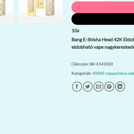
10
x
Bang E-Shisha Head 42K Eldobh
eldobható vape nagykeresked
Cikkszám:
BK-ES42000
Kategóriák:
40000 szippantásos eld