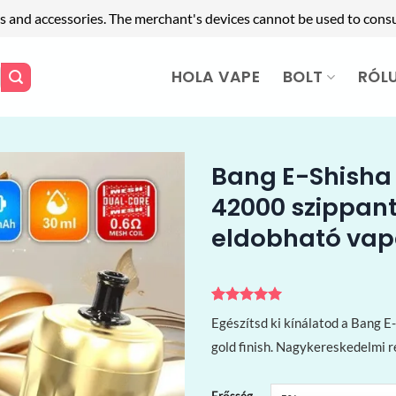
s and accessories. The merchant's devices cannot be used to cons
HOLA VAPE
BOLT
RÓL
Bang E-Shisha
42000 szippantá
eldobható va
Értékelés
1
5
Egészítsd ki kínálatod a Bang 
az 5-ből,
értékelés
gold finish. Nagykereskedelmi r
alapján