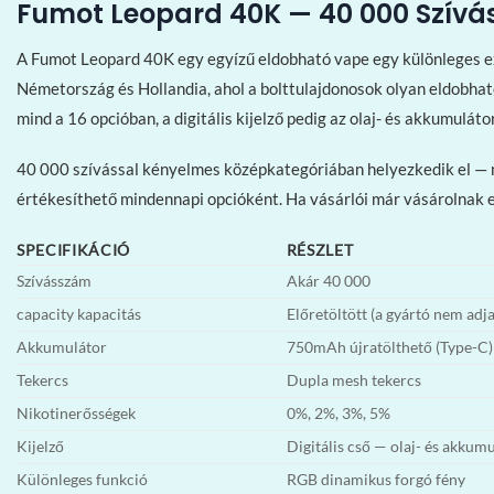
Fumot Leopard 40K — 40 000 Szívá
A Fumot Leopard 40K egy egyízű eldobható vape egy különleges ext
Németország és Hollandia, ahol a bolttulajdonosok olyan eldobható
mind a 16 opcióban, a digitális kijelző pedig az olaj- és akkumulá
40 000 szívással kényelmes középkategóriában helyezkedik el — n
értékesíthető mindennapi opcióként. Ha vásárlói már vásárolnak 
SPECIFIKÁCIÓ
RÉSZLET
Szívásszám
Akár 40 000
capacity kapacitás
Előretöltött (a gyártó nem adj
Akkumulátor
750mAh újratölthető (Type-C)
Tekercs
Dupla mesh tekercs
Nikotinerősségek
0%, 2%, 3%, 5%
Kijelző
Digitális cső — olaj- és akkum
Különleges funkció
RGB dinamikus forgó fény