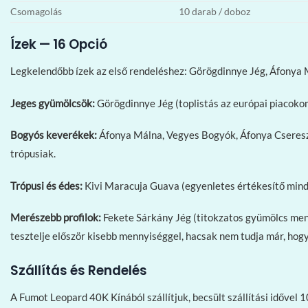
Csomagolás
10 darab / doboz
Ízek — 16 Opció
Legkelendőbb ízek az első rendeléshez: Görögdinnye Jég, Áfonya 
Jeges gyümölcsök:
Görögdinnye Jég (toplistás az európai piacokon
Bogyós keverékek:
Áfonya Málna, Vegyes Bogyók, Áfonya Csereszn
trópusiak.
Trópusi és édes:
Kivi Maracuja Guava (egyenletes értékesítő minde
Merészebb profilok:
Fekete Sárkány Jég (titokzatos gyümölcs mento
tesztelje először kisebb mennyiséggel, hacsak nem tudja már, hogy 
Szállítás és Rendelés
A Fumot Leopard 40K Kínából szállítjuk, becsült szállítási időve