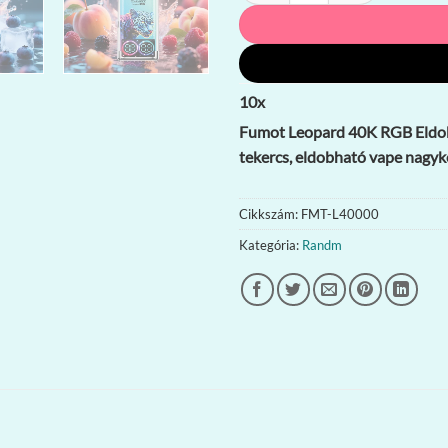
10
x
Fumot Leopard 40K RGB Eldobh
tekercs, eldobható vape nagy
Cikkszám:
FMT-L40000
Kategória:
Randm