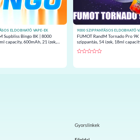
TÁSOS ELDOBHATÓ VAPE-EK
9000 SZIPPANTÁSOS ELDOBHATÓ V
Supbliss Bingo 8K | 8000
FUMOT RandM Tornado Pro 9K 
ml capacity, 600mAh, 21 ízek,
szippantás, 54 ízek, 18ml capaci
pe nagykereskedelem
eldobható vape nagykereskedel
Értékelés:
0
/
5
Gyorslinkek
Főoldal