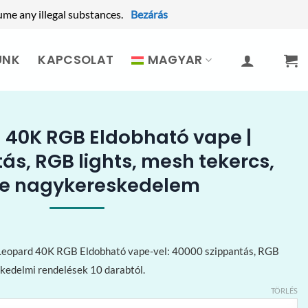
ume any illegal substances.
Bezárás
UNK
KAPCSOLAT
MAGYAR
 40K RGB Eldobható vape |
ás, RGB lights, mesh tekercs,
pe nagykereskedelem
t Leopard 40K RGB Eldobható vape-vel: 40000 szippantás, RGB
skedelmi rendelések 10 darabtól.
TÖRLÉS