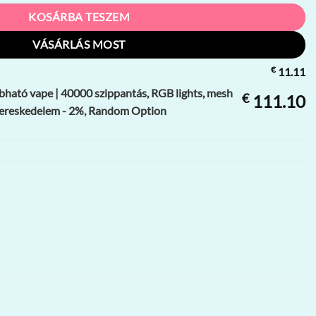
KOSÁRBA TESZEM
VÁSÁRLÁS MOST
€
11.11
ató vape | 40000 szippantás, RGB lights, mesh
€
111.10
kereskedelem - 2%, Random Option