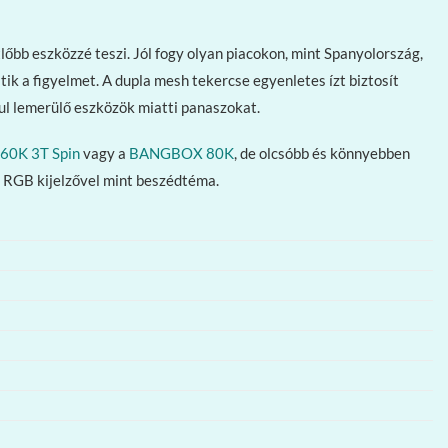
őbb eszközzé teszi. Jól fogy olyan piacokon, mint Spanyolország,
ik a figyelmet. A dupla mesh tekercse egyenletes ízt biztosít
anul lemerülő eszközök miatti panaszokat.
60K 3T Spin
vagy a
BANGBOX 80K
, de olcsóbb és könnyebben
z RGB kijelzővel mint beszédtéma.