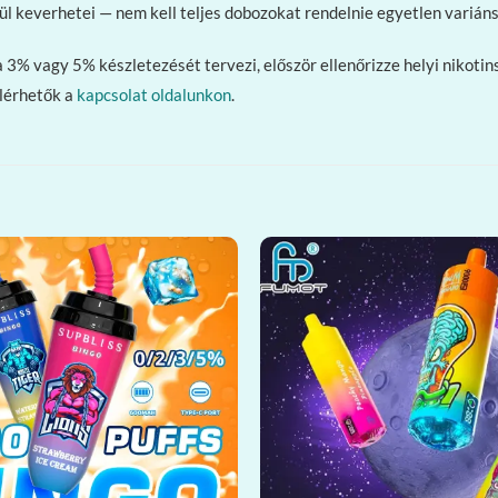
ül keverhetei — nem kell teljes dobozokat rendelnie egyetlen variáns
3% vagy 5% készletezését tervezi, először ellenőrizze helyi nikoti
elérhetők a
kapcsolat oldalunkon
.