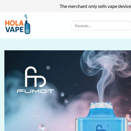
The merchant only sells vape device
Skip
to
Keresés
a
content
következőre: