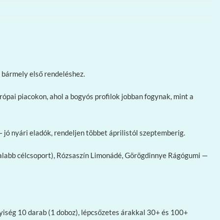
 bármely első rendeléshez.
ai piacokon, ahol a bogyós profilok jobban fogynak, mint a
 nyári eladók, rendeljen többet áprilistól szeptemberig.
iatalabb célcsoport), Rózsaszín Limonádé, Görögdinnye Rágógumi —
nyiség 10 darab (1 doboz), lépcsőzetes árakkal 30+ és 100+