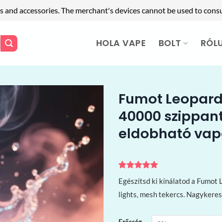
s and accessories. The merchant's devices cannot be used to cons
HOLA VAPE
BOLT
RÓL
Fumot Leopard
40000 szippant
eldobható va
Értékelés
2
5
Egészítsd ki kínálatod a Fumo
az 5-ből,
értékelés
lights, mesh tekercs. Nagykere
alapján