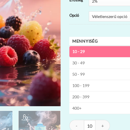
Erősség
Opció
MENNYISÉG
10 - 29
30 - 49
50 - 99
100 - 199
200 - 399
400+
Fumot Leopard 40K RGB Eldobható