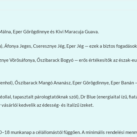
Málna, Eper Görögdinnye és Kivi Maracuja Guava.
), Áfonya Jeges, Cseresznye Jég, Eper Jég — ezek a biztos fogadások
ye Vörösáfonya, Őszibarack Bogyó — erős értékesítők az észak-európ
nhol), Őszibarack Mangó Ananász, Eper Görögdinnye, Eper Banán — jó
llal, tapasztalt párologtatóknak szól), Dr Blue (energiaital ízű, f
vásárlói kedvelik az édesség- és italízű ízeket.
l 10–18 munkanap a célállomástól függően. A minimális rendelési men