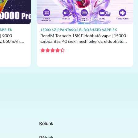
APE-EK
15000 SZIPPANTÁSOS ELDOBHATÓ VAPE-EK
| 9000
RandM Tornado 15K Eldobható vape | 15000
ty, 850mAh,
szippantás, 40 ízek, mesh tekercs, eldobható
em
vape nagykereskedelem
Értékelés:
4.33
/ 5
Rólunk
Rólunk