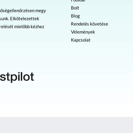
Bolt
nőségellenőrzésen megy
Blog
sunk. Elkötelezettek
Rendelés követése
erelését mielőbb kézhez
Vélemények
Kapcsolat