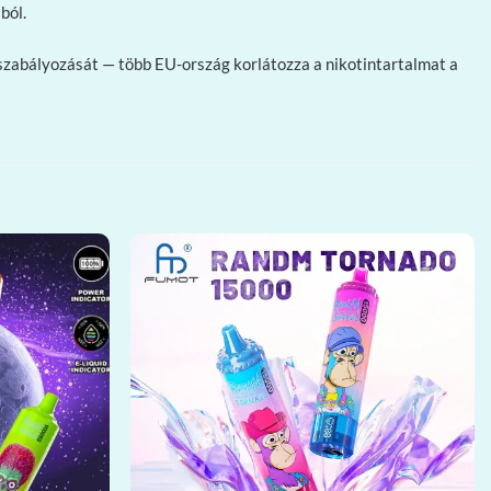
ból.
nszabályozását — több EU-ország korlátozza a nikotintartalmat a