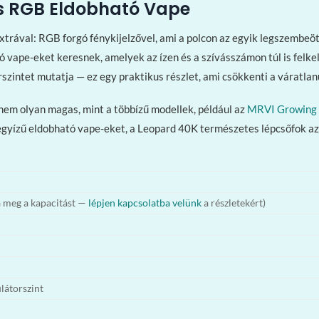
s RGB Eldobható Vape
rával: RGB forgó fénykijelzővel, ami a polcon az egyik legszembeötl
 vape-eket keresnek, amelyek az ízen és a szívásszámon túl is felkelt
torszintet mutatja — ez egy praktikus részlet, ami csökkenti a váratl
em olyan magas, mint a többízű modellek, például az
MRVI Growing 
egyízű eldobható vape-eket, a Leopard 40K természetes lépcsőfok a
a meg a kapacitást —
lépjen kapcsolatba velünk
a részletekért)
ulátorszint