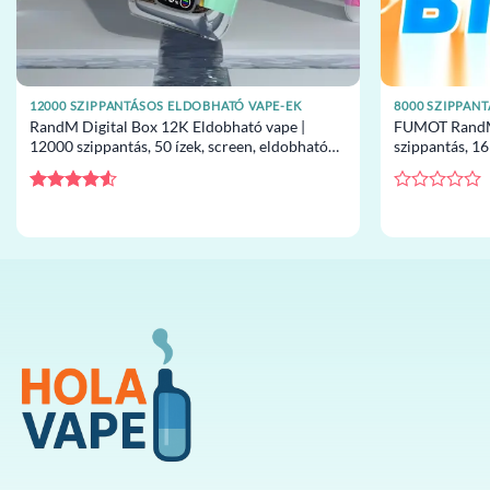
12000 SZIPPANTÁSOS ELDOBHATÓ VAPE-EK
8000 SZIPPAN
RandM Digital Box 12K Eldobható vape |
FUMOT RandM 
12000 szippantás, 50 ízek, screen, eldobható
szippantás, 16
vape nagykereskedelem
eldobható va
Értékelés:
Értékelés:
4.5
/ 5
0
/
5