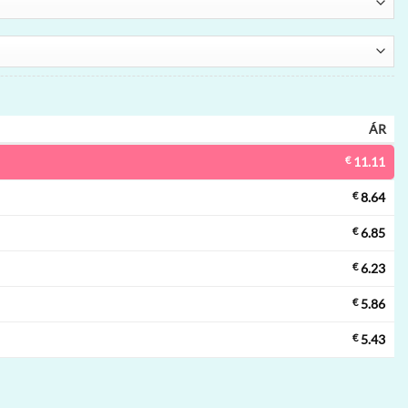
ÁR
€
11.11
€
8.64
€
6.85
€
6.23
€
5.86
€
5.43
 vape | 40000 szippantás, RGB lights, mesh tekercs, eldobható vape n