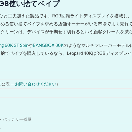
パフ RGB使い捨てベイプ
捨てベイプにひと工夫加えた製品です。RGB回転ライトディスプレイを搭
める使い捨てベイプを求める店舗オーナーがいる市場でよく売れて
スクリーンは、デバイスが予期せず切れるという顧客クレームを減
g 60K 3T Spin
や
BANGBOX 80K
のようなマルチフレーバーモデル
ベイプを購入しているなら、Leopard 40KはRGBディスプ
公表 —
お問い合わせください
）
ル・バッテリー残量
ト