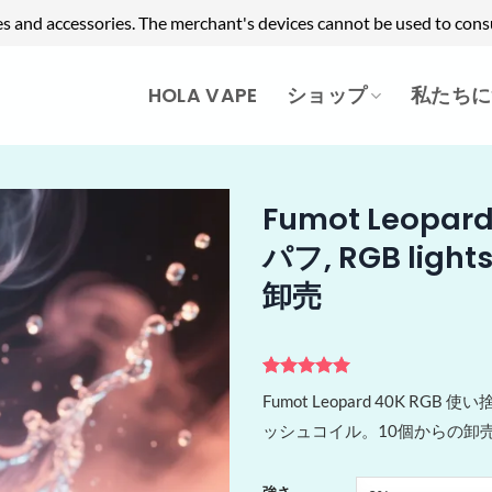
es and accessories. The merchant's devices cannot be used to cons
HOLA VAPE
ショップ
私たちに
Fumot Leopar
パフ, RGB li
卸売
2
件の利用者
Fumot Leopard 40K RG
評価に基づ
く5段階評
ッシュコイル。10個からの卸
価のうち、
5
点