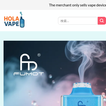
The merchant only sells vape devic
Skip
to
検
索
content
対
象: