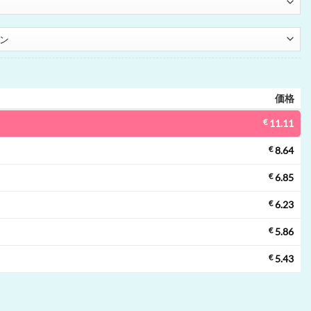
価格
€
11.11
€
8.64
€
6.85
€
6.23
€
5.86
€
5.43
い捨てベイプ | 40000 パフ, RGB lights, メッシュコイル, 使い捨てベイプ卸売個