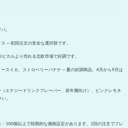
アバ。
 — 初回注文の安全な選択肢です。
ロピカルより売れる北欧市場で好調です。
スイカ、ストロベリーバナナ — 夏の好調商品、4月から9月は
ー（エナジードリンクフレーバー、若年層向け）、ピンクレモネ
さい。
0個以上・100個以上で段階的な価格設定があります。1回の注文でフレ