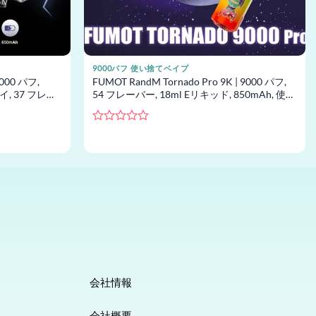
9000パフ 使い捨てベイプ
2000 パフ,
FUMOT RandM Tornado Pro 9K | 9000 パフ,
イ, 37 フレー
54 フレーバー, 18ml Eリキッド, 850mAh, 使い
捨てベイプ卸売
5
段
階
中
0
の
評
価
会社情報
会社概要