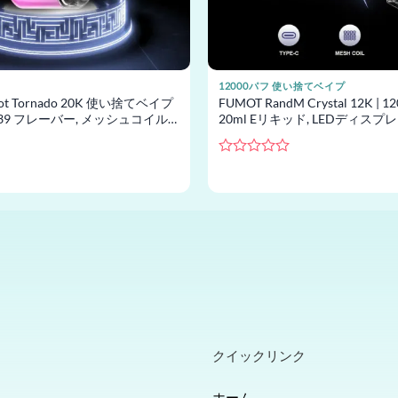
12000パフ 使い捨てベイプ
ot Tornado 20K 使い捨てベイプ
FUMOT RandM Crystal 12K | 1
フ, 39 フレーバー, メッシュコイル,
20ml Eリキッド, LEDディスプレ
プ卸売
バー, 使い捨てベイプ卸売
5
段
階
中
0
の
評
価
クイックリンク
ホーム