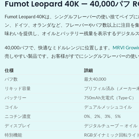
Fumot Leopard 40K — 40,000
Fumot Leopard 40Kは、シングルフレーバーの使い
ン、ドイツ、オランダなど、フレーバーやパフ数以上に注目を集
味わいを提供し、オイルとバッテリー残量を表示するデジタル
40,000パフで、快適なミドルレンジに位置します。
MRVI Growin
売しやすい製品です。お客様がすでにシングルフレーバーの使い捨て
仕様
詳細
パフ数
最大40,000
リキッド容量
プリフィル済み（メーカー未
バッテリー
750mAh充電式（Type-C）
コイル
デュアルメッシュコイル
ニコチン濃度
0%、2%、3%、5%
ディスプレイ
デジタルチューブ — オイ
特別機能
RGBダイナミック回転ライ