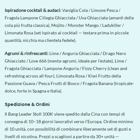
Ispirazione cocktail & audaci:
Vaniglia Cola / Limone Pesca /
Fragola Lampone Ciliegia Ghiacciata / Uva Ghiacciata (amanti della
cola più frutta classica), Mojito / Monster Mango / Ladykiller /
Limonata Rosa (set ispirato ai cocktail — testare prima in piccole
quantità, nicchia ma clientela fedele).
Agrumi & rinfrescanti:
Lime / Anguria Ghiacciata / Drago Nero
Ghiacciato / Love 666 (menta-agrumi, ideale per l’estate), Lime /
Fragola Ghiacciata / Lampone Anguria / Fizzy Cherry (clean and
refreshing across all four), Limonata Rosa / Kiwi Frutto della
Passione Guava / Pesca Frutti di Bosco / Fragola Banana (tropicale-
dolce, forte in Spagna e Italia).
Spedizione & Ordini
Il Bang Leader Stoll 100K viene spedito dalla Cina con tempi di
consegna di 10–18 giorni lavorativi verso l’Europa. Ordine minimo
di 10 unità, con possibilità di combinare liberamente set di gusti e
livelli di nicotina. Prezzi a scaglioni a partire da 30+ unità —