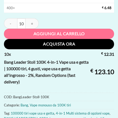
400+
€
6.48
Bang Leader Stoll 100K 4-in-1 Vape usa e getta | 100000 tiri, 4 gusti, va
AGGIUNGI AL CARRELLO
ACQUISTA ORA
€
10
x
12.31
Bang Leader Stoll 100K 4-in-1 Vape usa e getta
| 100000 tiri, 4 gusti, vape usa e getta
€
123.10
all'ingrosso - 2%, Random Options (fast
delivery)
COD:
BangLeader-Stoll-100K
Categorie:
Bang
,
Vape monouso da 100K tiri
Tag:
100000 tiri vape usa e getta
,
4-in-1 Multi sistema di opzioni vape
,