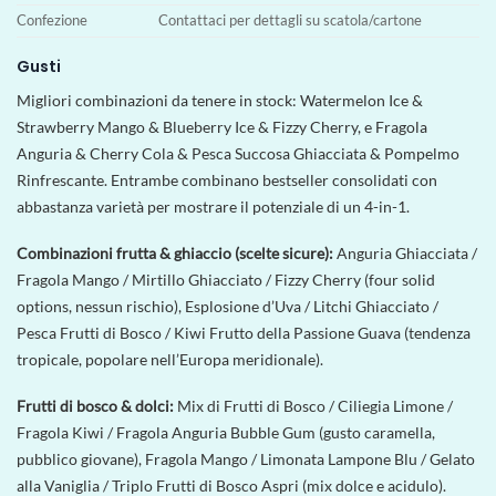
Confezione
Contattaci per dettagli su scatola/cartone
Gusti
Migliori combinazioni da tenere in stock: Watermelon Ice &
Strawberry Mango & Blueberry Ice & Fizzy Cherry, e Fragola
Anguria & Cherry Cola & Pesca Succosa Ghiacciata & Pompelmo
Rinfrescante. Entrambe combinano bestseller consolidati con
abbastanza varietà per mostrare il potenziale di un 4-in-1.
Combinazioni frutta & ghiaccio (scelte sicure):
Anguria Ghiacciata /
Fragola Mango / Mirtillo Ghiacciato / Fizzy Cherry (four solid
options, nessun rischio), Esplosione d’Uva / Litchi Ghiacciato /
Pesca Frutti di Bosco / Kiwi Frutto della Passione Guava (tendenza
tropicale, popolare nell’Europa meridionale).
Frutti di bosco & dolci:
Mix di Frutti di Bosco / Ciliegia Limone /
Fragola Kiwi / Fragola Anguria Bubble Gum (gusto caramella,
pubblico giovane), Fragola Mango / Limonata Lampone Blu / Gelato
alla Vaniglia / Triplo Frutti di Bosco Aspri (mix dolce e acidulo).