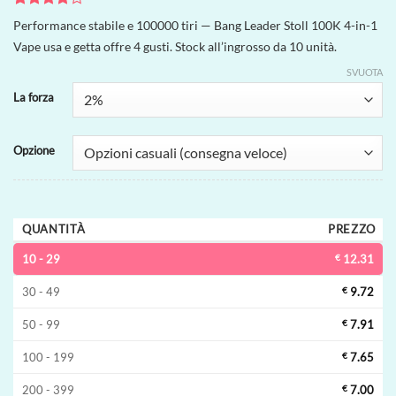
Valutato
1
Performance stabile e 100000 tiri — Bang Leader Stoll 100K 4-in-1
4
su 5
Vape usa e getta offre 4 gusti. Stock all’ingrosso da 10 unità.
su base
di
SVUOTA
recensioni
La forza
Opzione
QUANTITÀ
PREZZO
10 - 29
€
12.31
30 - 49
€
9.72
50 - 99
€
7.91
100 - 199
€
7.65
200 - 399
€
7.00