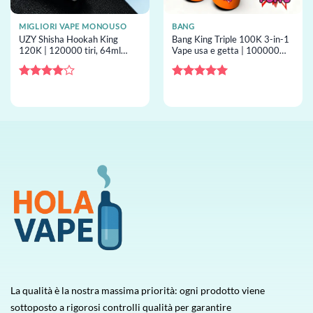
MIGLIORI VAPE MONOUSO
BANG
UZY Shisha Hookah King
Bang King Triple 100K 3-in-1
120K | 120000 tiri, 64ml
Vape usa e getta | 100000
capacity, doppio mesh, screen,
tiri, 3 gusti, vape usa e getta
vape usa e getta all’ingrosso
all’ingrosso
Valutato
Valutato
5
4
su 5
su 5
La qualità è la nostra massima priorità: ogni prodotto viene
sottoposto a rigorosi controlli qualità per garantire