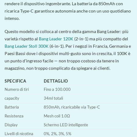
rendere il dispositivo ingombrante. La batteria da 850mAh con
ricarica Type-C garantisce autonomia anche con un uso quotidiano
intenso.
Questo modello si colloca al centro della gamma Bang Leader: più
varietà rispetto al
Bang Leader 120K
(2-in-1) ma più compatto del
Bang Leader Stoll 300K
(6-in-1). Per i negozi in Francia, Germania e
Paesi Bassi dove i dispositivi multi-gusto sono in crescita, il 100K è
un punto d’ingresso facile — non troppo costoso da tenere in
magazzino, non troppo complicato da spiegare ai clienti.
SPECIFICA
DETTAGLIO
Numero di tiri
Fino a 100.000
capacity
34ml totali
Batteria
850mAh, ricaricabile via Type-C
Resistenza
Mesh coil 1.0Ω
Display
Schermo LED intelligente
Livelli di nicotina
0%, 2%, 3%, 5%