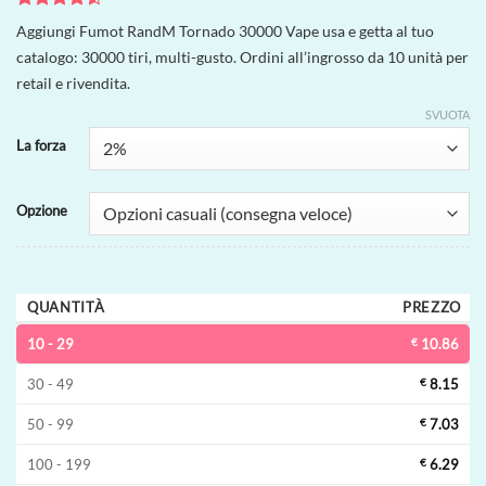
Valutato
2
Aggiungi Fumot RandM Tornado 30000 Vape usa e getta al tuo
4.5
su 5
catalogo: 30000 tiri, multi-gusto. Ordini all’ingrosso da 10 unità per
su base di
recensioni
retail e rivendita.
SVUOTA
La forza
Opzione
QUANTITÀ
PREZZO
10 - 29
€
10.86
30 - 49
€
8.15
50 - 99
€
7.03
100 - 199
€
6.29