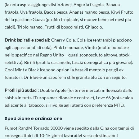
(la nota aspra aggiunge distinzione), Anguria fragola, Banana
fragola, Uva fragola, Bacca pesca, Ananas mango pesca, Kiwi Frutto
della passione Guava (profilo tropicale, si muove bene nei mesi più
caldi), Triplo mango, Frutti di bosco misti, Ghiaccio.
Drink ispirati e speciali:
Cherry Cola, Cola Ice (entrambi piacciono
agli appassionati di cola), Pink Lemonade, Vimto (molto popolare
nello specifico nel Regno Unito – quasi sconosciuto altrove, stock
selettivo). Birilli (profilo caramelle, fascia demografica più giovane).
Cool Mint e Black Ice sono opzioni a base di mentolo per gli ex
fumatori. Dr Blue è un sapore in stile granita blu con un seguito.
Profili più audaci:
Double Apple (forte nei mercati influenzati dallo
shisha in tutta l’Europa meridionale e centrale), Love 66 (nota calda
adiacente al tabacco, si rivolge agli utenti con preferenza MTL).
Spedizione e ordinazione
Fumot RandM Tornado 30000 viene spedito dalla Cina con tempi di
consegna tipici di 10-15 giorni lavorativi verso destinazioni