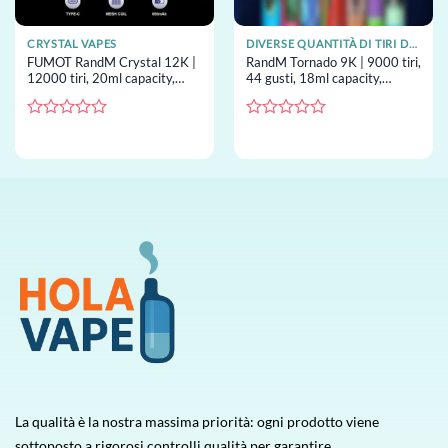
CRYSTAL VAPES
DIVERSE QUANTITÀ DI TIRI DELLE VAPE MONOUSO
FUMOT RandM Crystal 12K |
RandM Tornado 9K | 9000 tiri,
12000 tiri, 20ml capacity,
44 gusti, 18ml capacity,
display LED, 37 gusti, vape
850mAh, vape usa e getta
usa e getta all’ingrosso
all’ingrosso
Valutato
Valutato
0
0
su
su
5
5
La qualità è la nostra massima priorità: ogni prodotto viene
sottoposto a rigorosi controlli qualità per garantire