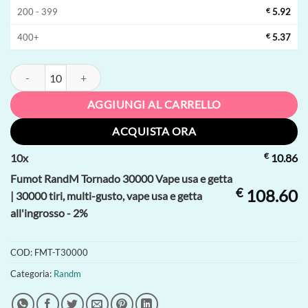
200 - 399
€
5.92
400+
€
5.37
Fumot RandM Tornado 30000 Vape usa e getta | 30000 tiri, multi-gusto,
AGGIUNGI AL CARRELLO
ACQUISTA ORA
€
10
x
10.86
Fumot RandM Tornado 30000 Vape usa e getta
€
108.60
| 30000 tiri, multi-gusto, vape usa e getta
all'ingrosso - 2%
COD:
FMT-T30000
Categoria:
Randm