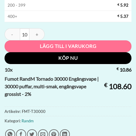
200 - 399
€
5.92
400+
€
5.37
Fumot RandM Tornado 30000 Engångsvape | 30000 puffar, multi-smak
LÄGG TILL I VARUKORG
KÖP NU
€
10
x
10.86
Fumot RandM Tornado 30000 Engångsvape |
€
108.60
30000 puffar, multi-smak, engångsvape
grossist - 2%
Artikelnr:
FMT-T30000
Kategori:
Randm