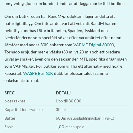
omgivningsljud, som kunder tenderar att lägga märke till i butiken.
Om din butik redan har RandM-produkter i lager är detta ett
naturligt tillägg. Om inte är det värt att veta att RandM har en
befintlig kundbas i Storbritannien, Spanien, Tyskland och
Nederländerna som specifikt söker efter varumärket efter namn.
Jämfört med andra 30K-enheter som
VAPME Digital 30000
,
Tornado erbjuder mer e-vätska (30 ml vs 20 ml) och ett bredare
urval av smaker, även om den saknar den MTL-specifika dragningen
som VAPME ger. För butiker som vill ha ett alternativ med högre
kapacitet,
WASPE Bar 60K
dubblar blossantalet i samma
enkelsmaksformat.
SPEC
DETALJ
bloss räknas
Upp till 30 000
Kapacitet för e-vätska
30 ml
Batteri
600m Ah uppladdningsbar (Typ-C)
Spole
1,0Ω mesh spole