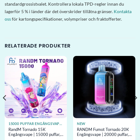
standardgrossistvalet. Kontrollera lokala TPD-regler innan du
lagerför 5 % i länder där det överskrider tillåtna gränser.
Kontakta
oss
för kartongspecifikationer, volympriser och fraktofferter.
RELATERADE PRODUKTER
15000 PUFFAR ENGÅNGSVAPES
NEW
RandM Tornado 15K
RANDM Fumot Tornado 20K
Engångsvape | 15000 puffar,
Engångsvape | 20000 puffar,
40 smaker, mesh-coil,
39 smaker, mesh-coil,