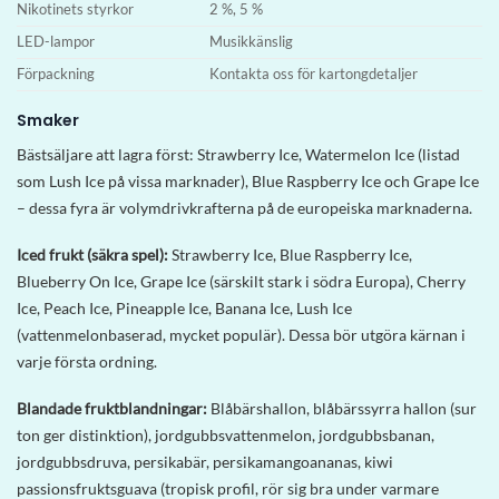
Nikotinets styrkor
2 %, 5 %
LED-lampor
Musikkänslig
Förpackning
Kontakta oss för kartongdetaljer
Smaker
Bästsäljare att lagra först: Strawberry Ice, Watermelon Ice (listad
som Lush Ice på vissa marknader), Blue Raspberry Ice och Grape Ice
– dessa fyra är volymdrivkrafterna på de europeiska marknaderna.
Iced frukt (säkra spel):
Strawberry Ice, Blue Raspberry Ice,
Blueberry On Ice, Grape Ice (särskilt stark i södra Europa), Cherry
Ice, Peach Ice, Pineapple Ice, Banana Ice, Lush Ice
(vattenmelonbaserad, mycket populär). Dessa bör utgöra kärnan i
varje första ordning.
Blandade fruktblandningar:
Blåbärshallon, blåbärssyrra hallon (sur
ton ger distinktion), jordgubbsvattenmelon, jordgubbsbanan,
jordgubbsdruva, persikabär, persikamangoananas, kiwi
passionsfruktsguava (tropisk profil, rör sig bra under varmare