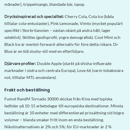
månader), trippelmango, blandade bär, ispop.
Drycksinspirerad och specialitet:
Cherry Cola, Cola Ice (båda
tilltalar cola-entusiaster), Pink Lemonade, Vimto (mycket populärt
specifikt i Storbritannien – nästan okänt på andra håll, lager
selektivt). Skittles (godisprofil, yngre demografisk). Cool Mint och
Black Ice är mentol-forward-alternativ för före detta rökare. Dr
Blue är en blå slushy-stil med en efterföljare.
Djärvare profiler:
Double Apple (starkt på shisha-influerade
marknader i södra och centrala Europa), Love 66 (varm tobaksnära
not, tilltalar MTL-användare).
Frakt och beställning
Fumot RandM Tornado 30000 skickas från Kina med typiska
ledtider på 10-15 arbetsdagar till europeiska destinationer. Minsta
beställning är 10 enheter med differentierad prissättning vid högre
volymer – blanda smaker fritt inom en enda beställning.
Nikotinalternativen är 2% och 5%; för EU-marknader är 2 %