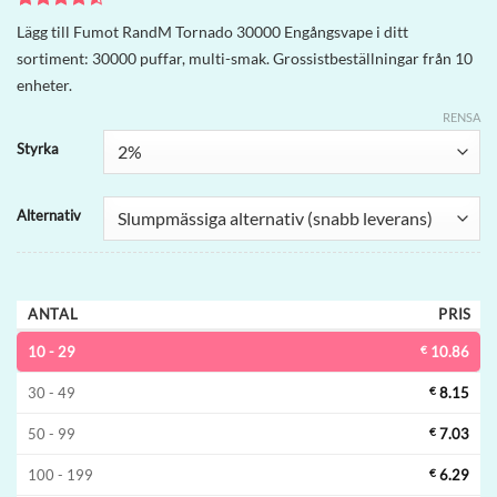
Betygsatt
2
Lägg till Fumot RandM Tornado 30000 Engångsvape i ditt
4.5
av 5
sortiment: 30000 puffar, multi-smak. Grossistbeställningar från 10
baserat på
kundrecensioner
enheter.
RENSA
Styrka
Alternativ
ANTAL
PRIS
10 - 29
€
10.86
30 - 49
€
8.15
50 - 99
€
7.03
100 - 199
€
6.29