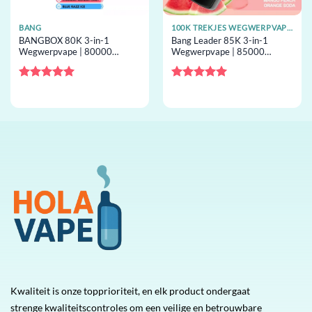
BANG
100K TREKJES WEGWERPVAPES
BANGBOX 80K 3-in-1
Bang Leader 85K 3-in-1
Wegwerpvape | 80000
Wegwerpvape | 85000
trekjes, 3 smaken, mesh coil,
trekjes, 3 smaken, mesh coil,
wegwerpvape groothandel
wegwerpvape groothandel
Gewaardeerd
Gewaardeerd
5
uit 5
5
uit 5
Kwaliteit is onze topprioriteit, en elk product ondergaat
strenge kwaliteitscontroles om een veilige en betrouwbare