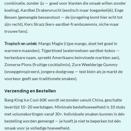
combinatie, zonder ijs — goed voor klanten die smaak willen zonder
koeling), Aardbei Drakenvrucht (exotisch maar toegankelijk), Enge
Bessen (gemengde bessenstoot — de ijsregeling komt hier echt tot
zijn recht), Kers Strazz (kers-aardbei-frambozenmix, niche maar
trouwe fans).
Tropisch en uniek:
Mango Magie (rijpe mango, doet het goed in
warmere maanden), Tijgerbloed (watermeloen-aardbei-kokos —
herkenbare naam, spreekt Amerikaans beïnvloede markten aan),
Zomerse Plons (fruitige cocktailmix), Zure Weelderige Gummy
(snoepgeïnspireerd, jongere doelgroep — test klein als je markt de
voorkeur geeft aan traditionele smaken).
Verzending en Bestellen
Bang King Ice Cool 60K wordt verzonden vanuit China, geschatte
levertijd 10–20 werkdagen. Minimale bestelhoeveelheid is 10 stuks
met volumekortingen vanaf 30+. Individuele smaken kunnen in één
bestelling worden gemengd — je hoeft je niet te beperken tot één
smaak voor je volledige hoeveelheid.