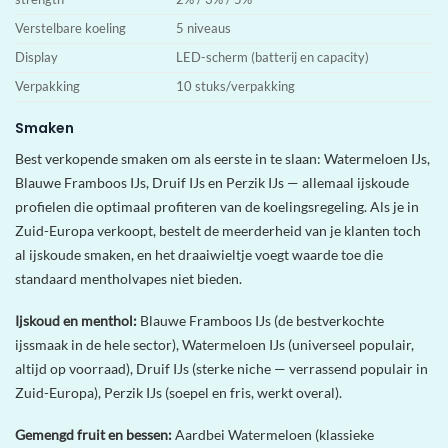
Verstelbare koeling
5 niveaus
Display
LED-scherm (batterij en capacity)
Verpakking
10 stuks/verpakking
Smaken
Best verkopende smaken om als eerste in te slaan: Watermeloen IJs,
Blauwe Framboos IJs, Druif IJs en Perzik IJs — allemaal ijskoude
profielen die optimaal profiteren van de koelingsregeling. Als je in
Zuid-Europa verkoopt, bestelt de meerderheid van je klanten toch
al ijskoude smaken, en het draaiwieltje voegt waarde toe die
standaard mentholvapes niet bieden.
Ijskoud en menthol:
Blauwe Framboos IJs (de bestverkochte
ijssmaak in de hele sector), Watermeloen IJs (universeel populair,
altijd op voorraad), Druif IJs (sterke niche — verrassend populair in
Zuid-Europa), Perzik IJs (soepel en fris, werkt overal).
Gemengd fruit en bessen:
Aardbei Watermeloen (klassieke