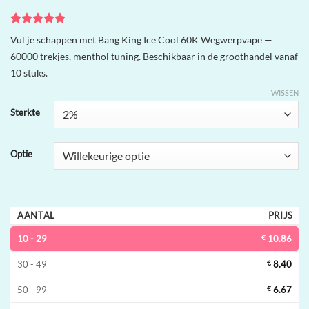
Gewaardeerd
2
Vul je schappen met Bang King Ice Cool 60K Wegwerpvape —
5
op 5
60000 trekjes, menthol tuning. Beschikbaar in de groothandel vanaf
gebaseerd
op
klant
10 stuks.
waarderingen
WISSEN
Sterkte
Optie
AANTAL
PRIJS
10 - 29
€
10.86
30 - 49
€
8.40
50 - 99
€
6.67