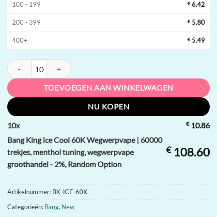
100 - 199
€
6.42
200 - 399
€
5.80
400+
€
5.49
Bang King Ice Cool 60K Wegwerpvape | 60000 trekjes, menthol tunin
TOEVOEGEN AAN WINKELWAGEN
NU KOPEN
€
10
x
10.86
Bang King Ice Cool 60K Wegwerpvape | 60000
€
108.60
trekjes, menthol tuning, wegwerpvape
groothandel - 2%, Random Option
Artikelnummer:
BK-ICE-60K
Categorieën:
Bang
,
New