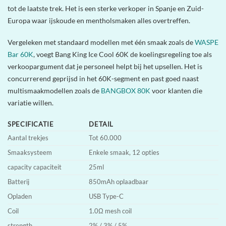
tot de laatste trek. Het is een sterke verkoper in Spanje en Zuid-
Europa waar ijskoude en mentholsmaken alles overtreffen.
Vergeleken met standaard modellen met één smaak zoals de
WASPE
Bar 60K
, voegt Bang King Ice Cool 60K de koelingsregeling toe als
verkoopargument dat je personeel helpt bij het upsellen. Het is
concurrerend geprijsd in het 60K-segment en past goed naast
multismaakmodellen zoals de
BANGBOX 80K
voor klanten die
variatie willen.
SPECIFICATIE
DETAIL
Aantal trekjes
Tot 60.000
Smaaksysteem
Enkele smaak, 12 opties
capacity capaciteit
25ml
Batterij
850mAh oplaadbaar
Opladen
USB Type-C
Coil
1.0Ω mesh coil
strength
2% / 3% / 5%