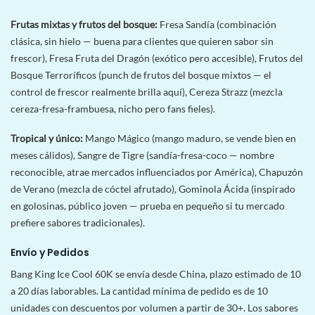
Frutas mixtas y frutos del bosque:
Fresa Sandía (combinación
clásica, sin hielo — buena para clientes que quieren sabor sin
frescor), Fresa Fruta del Dragón (exótico pero accesible), Frutos del
Bosque Terroríficos (punch de frutos del bosque mixtos — el
control de frescor realmente brilla aquí), Cereza Strazz (mezcla
cereza-fresa-frambuesa, nicho pero fans fieles).
Tropical y único:
Mango Mágico (mango maduro, se vende bien en
meses cálidos), Sangre de Tigre (sandía-fresa-coco — nombre
reconocible, atrae mercados influenciados por América), Chapuzón
de Verano (mezcla de cóctel afrutado), Gominola Ácida (inspirado
en golosinas, público joven — prueba en pequeño si tu mercado
prefiere sabores tradicionales).
Envío y Pedidos
Bang King Ice Cool 60K se envía desde China, plazo estimado de 10
a 20 días laborables. La cantidad mínima de pedido es de 10
unidades con descuentos por volumen a partir de 30+. Los sabores