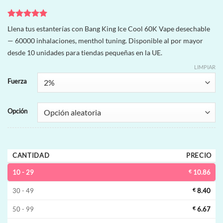
Valorado
2
Llena tus estanterías con Bang King Ice Cool 60K Vape desechable
con
5
de 5
— 60000 inhalaciones, menthol tuning. Disponible al por mayor
en base a
valoraciones
desde 10 unidades para tiendas pequeñas en la UE.
de clientes
LIMPIAR
Fuerza
Opción
CANTIDAD
PRECIO
10 - 29
€
10.86
30 - 49
€
8.40
50 - 99
€
6.67