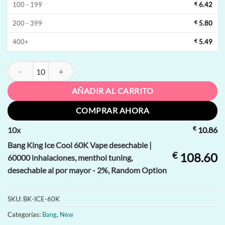
100 - 199
€
6.42
200 - 399
€
5.80
400+
€
5.49
Bang King Ice Cool 60K Vape desechable | 60000 inhalaciones, mentho
AÑADIR AL CARRITO
COMPRAR AHORA
€
10
x
10.86
Bang King Ice Cool 60K Vape desechable |
€
108.60
60000 inhalaciones, menthol tuning,
desechable al por mayor - 2%, Random Option
SKU:
BK-ICE-60K
Categorías:
Bang
,
New