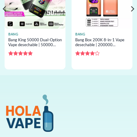
BANG
BANG
Bang King 50000 Dual-Option
Bang Box 200K 8-in-1 Vape
Vape desechable | 50000
desechable | 200000
inhalaciones, 2 sabores,
inhalaciones, 8 sabores,
desechable al por mayor
screen, desechable al por
mayor
Valorado
Valorado
con
5
de 5
con
4
de
5