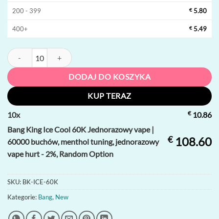
200 - 399
€
5.80
400+
€
5.49
ilość Bang King Ice Cool 60K Jednorazowy vape | 60000 buchów, ment
DODAJ DO KOSZYKA
KUP TERAZ
€
10
x
10.86
Bang King Ice Cool 60K Jednorazowy vape |
€
108.60
60000 buchów, menthol tuning, jednorazowy
vape hurt - 2%, Random Option
SKU:
BK-ICE-60K
Kategorie:
Bang
,
New