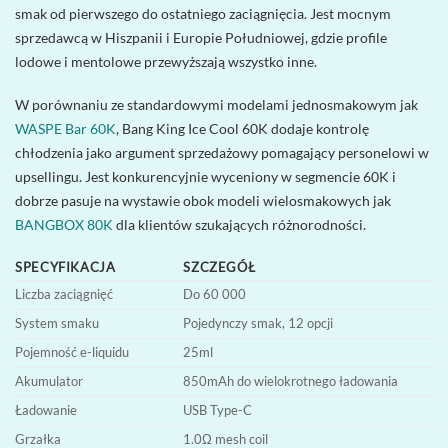
smak od pierwszego do ostatniego zaciągnięcia. Jest mocnym
sprzedawcą w Hiszpanii i Europie Południowej, gdzie profile
lodowe i mentolowe przewyższają wszystko inne.
W porównaniu ze standardowymi modelami jednosmakowym jak
WASPE Bar 60K
, Bang King Ice Cool 60K dodaje kontrolę
chłodzenia jako argument sprzedażowy pomagający personelowi w
upsellingu. Jest konkurencyjnie wyceniony w segmencie 60K i
dobrze pasuje na wystawie obok modeli wielosmakowych jak
BANGBOX 80K
dla klientów szukających różnorodności.
SPECYFIKACJA
SZCZEGÓŁ
Liczba zaciągnięć
Do 60 000
System smaku
Pojedynczy smak, 12 opcji
Pojemność e-liquidu
25ml
Akumulator
850mAh do wielokrotnego ładowania
Ładowanie
USB Type-C
Grzałka
1.0Ω mesh coil