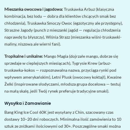
Mieszanka owocowa i jagodowa:
Truskawka Arbuz (klasyczna
kombinacja, bez lodu — dobra dla klientów chcących smak bez
chłodzenia), Truskawka Smoczy Owoc (egzotyczny ale przystępny),
Straszne Jagody (punch z mieszanki jagód — regulacja chłodzenia
naprawdę tu błyszczy), Wiśnia Strazz (mieszanka wiśni-truskawki-
maliny, niszowa ale wierni fani).
Tropikalne i unikalne:
Mango Magia (dojrzałe mango, dobrze się
sprzedaje w cieplejszych miesiącach), Tygrysie Krew (arbuz-
truskawka-kokos — rozpoznawalna nazwa, przyciąga rynki pod
wpływem amerykańskim), Letni Plusk (owocowy koktajl), Kwaśne
Żelki (inspirowane słodyczami, młodsza grupa docelowa — testuj
na małą skalę, jeśli Twój rynek preferuje tradycyjne smaki).
Wysyłka i Zamawianie
Bang King Ice Cool 60K jest wysyłany z Chin, szacowany czas
dostawy 10–20 dni roboczych. Minimalna ilość zamówienia to 10
sztuk ze zniżkami ilościowymi od 30+. Poszczególne smaki można