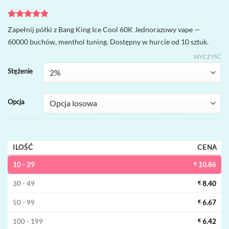
Oceniony
2
5
Zapełnij półki z Bang King Ice Cool 60K Jednorazowy vape —
na 5 na
60000 buchów, menthol tuning. Dostępny w hurcie od 10 sztuk.
podstawie
ocen
WYCZYŚĆ
klientów
Stężenie
Opcja
ILOŚĆ
CENA
10 - 29
€
10.86
30 - 49
€
8.40
50 - 99
€
6.67
100 - 199
€
6.42