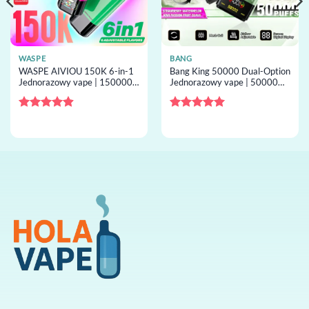
WASPE
BANG
WASPE AIVIOU 150K 6-in-1
Bang King 50000 Dual-Option
Jednorazowy vape | 150000
Jednorazowy vape | 50000
buchów, 6 smaki, jednorazowy
buchów, 2 smaki, jednorazowy
vape hurt
vape hurt
Oceniono
Oceniono
5
4.89
na 5
na 5