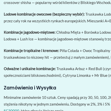
crossover shisha — popularny wśród klientów z Bliskiego Wschodu
Lodowe kombinacje owocowe (bezpieczny wybór):
Truskawka Lodo
przez cały rok na wszystkich rynkach europejskich. Mieszanki A+
Kombinacje jagodowo-miętowe:
Chłodna Mięta + Borówka Lodowa (
Lodowa + Lush Ice — kombinacje jagodowo-miętowe stanowią trzon
Kombinacje tropikalne i kremowe:
Piña Colada + Owoc Tropikalny
truskawkowa to niszowy hit — przetestuj z małym zamówieniem)
Odważne i unikalne kombinacje:
Truskawka Arbuz + Red Bull (czyn
społecznościami bliskowschodnimi), Cytryna Limonka + Mr Blue (m
Zamówienia i Wysyłka
Minimalne zamówienie 10 sztuk. Ceny spadają przy 30, 50, 100, 
stężenia nikotyny w jednym zamówieniu. Dostępny w 2%, 3% i 5% n
SC30000
, które oferują lżejsze opcje.