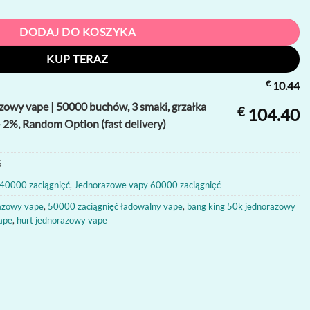
DODAJ DO KOSZYKA
KUP TERAZ
€
10.44
zowy vape | 50000 buchów, 3 smaki, grzałka
€
104.40
 2%, Random Option (fast delivery)
6
40000 zaciągnięć
,
Jednorazowe vapy 60000 zaciągnięć
razowy vape
,
50000 zaciągnięć ładowalny vape
,
bang king 50k jednorazowy
ape
,
hurt jednorazowy vape