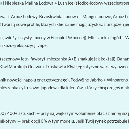
) i Niebieska Malina Lodowa + Lush Ice (słodko-lodowy wszechstron
wa + Arbuz Lodowy, Brzoskwinia Lodowa + Mango Lodowe, Arbuz Lod
B tworzą nowe profile, których klienci nie mogą uzyskać z urządze
świeży i czysty, mocny w Europie Północnej), Mieszanka Jagód + Wi
 każdej ekspozycji vape.
 (sezonowy letni faworyt, mieszanka A+B smakuje jak koktajl), Ba
, Kiwi Marakuja Guawa + Truskawka Kiwi (egzotyczne warstwy owoc
nik nowości napoju energetycznego), Podwójne Jabłko + Winogrono L
ieszanka cytrusowo-jagodowa dla klientów, którzy chcą czegoś mnie
200 i 400+ sztukach — przy największym wolumenie płacisz mniej ni
ikotyny — brak opcji 0% w tym modelu. Jeśli Twój rynek potrzebuje