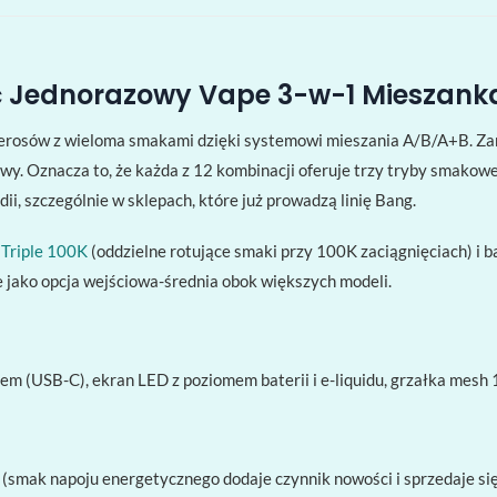
ęć Jednorazowy Vape 3-w-1 Mieszan
ierosów z wieloma smakami dzięki systemowi mieszania A/B/A+B. Za
wy. Oznacza to, że każda z 12 kombinacji oferuje trzy tryby smakow
dii, szczególnie w sklepach, które już prowadzą linię Bang.
 Triple 100K
(oddzielne rotujące smaki przy 100K zaciągnięciach) i b
 jako opcja wejściowa-średnia obok większych modeli.
m (USB-C), ekran LED z poziomem baterii i e-liquidu, grzałka mesh 
(smak napoju energetycznego dodaje czynnik nowości i sprzedaje się 