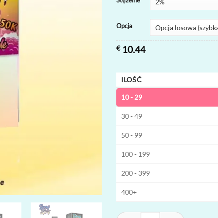
Stężenie
Opcja
€
10.44
ILOŚĆ
10 - 29
30 - 49
50 - 99
100 - 199
200 - 399
400+
ilość Bang King 50K 3-in-1 Jedno