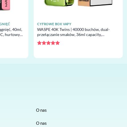
ĄGNIĘĆ
CYFROWE BOX VAPY
gnięć, 40ml,
WASPE 40K Twins | 40000 buchów, dual-
-C, hurtowy
przełączanie smaków, 36ml capacity,
podwójny mesh, jednorazowy vape hurt
Oceniono
5
na 5
O nas
O nas