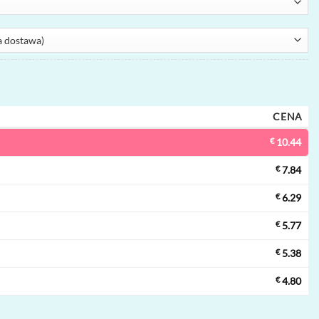
CENA
€
10.44
€
7.84
€
6.29
€
5.77
€
5.38
€
4.80
razowy vape | 50000 buchów, 3 smaki, grzałka mesh, jednorazowy vape h