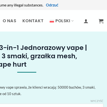
ume any illegal substances.
Odrzuć
O NAS
KONTAKT
POLSKI
3-in-1 Jednorazowy vape |
3 smaki, grzałka mesh,
ape hurt
wy vape sprawia, że klienci wracają: 50000 buchów, 3 smaki,
e od 10 sztuk.
WYCZYŚĆ