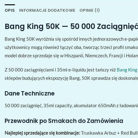
OPIS
INFORMACJE DODATKOWE
OPINIE (1)
Bang King 50K — 50 000 Zaciągni
Bang King 50K wyróżnia się spośród innych jednorazowych e-pap
użytkownicy mogą również łączyć oba, tworząc trzeci profil smako
model dobrze sprzedaje się w Hiszpanii, Niemczech, Francji i Holan
Z 50 000 zaciągnięciami i 35ml e-liquidu jest tańszy niż
Bang King
sklepów budujących ekspozycję Bang, 50K sprawdza się doskonale
Dane Techniczne
50 000 zaciągnięć, 35ml capacity, akumulator 650mAh z ładowanie
Przewodnik po Smakach do Zamówienia
Najlepiej sprzedające się kombinacje:
Truskawka Arbuz + Red Bull 