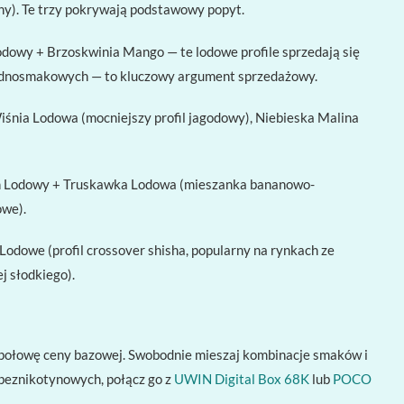
ny). Te trzy pokrywają podstawowy popyt.
owy + Brzoskwinia Mango — te lodowe profile sprzedają się
ń jednosmakowych — to kluczowy argument sprzedażowy.
śnia Lodowa (mocniejszy profil jagodowy), Niebieska Malina
nan Lodowy + Truskawka Lodowa (mieszanka bananowo-
owe).
odowe (profil crossover shisha, popularny na rynkach ze
j słodkiego).
ż połowę ceny bazowej. Swobodnie mieszaj kombinacje smaków i
 beznikotynowych, połącz go z
UWIN Digital Box 68K
lub
POCO