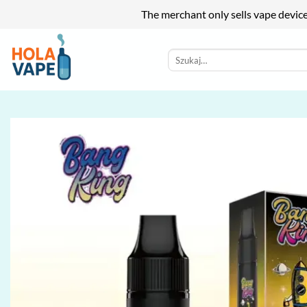
The merchant only sells vape devic
Przewiń
do
Szukaj:
zawartości