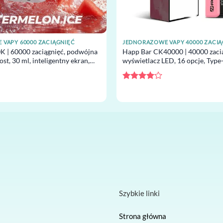
VAPY 60000 ZACIĄGNIĘĆ
JEDNORAZOWE VAPY 40000 ZACI
K | 60000 zaciągnięć, podwójna
Happ Bar CK40000 | 40000 zacią
ost, 30 ml, inteligentny ekran,
wyświetlacz LED, 16 opcje, Type
waporyzator zbiorczy
jednorazowy vape
Oceniono
4
na 5
Szybkie linki
Strona główna