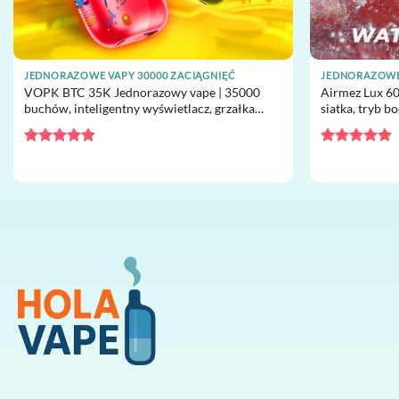
JEDNORAZOWE VAPY 30000 ZACIĄGNIĘĆ
JEDNORAZOWE 
VOPK BTC 35K Jednorazowy vape | 35000
Airmez Lux 60
buchów, inteligentny wyświetlacz, grzałka
siatka, tryb bo
mesh, jednorazowy vape hurt
jednorazowy 
Oceniono
5
Oceniono
5
na 5
na 5