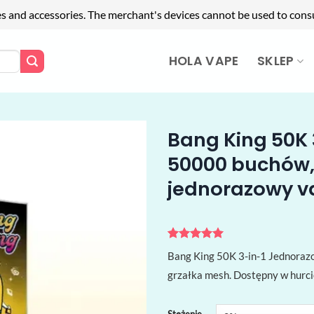
es and accessories. The merchant's devices cannot be used to cons
HOLA VAPE
SKLEP
Bang King 50K 
50000 buchów, 
jednorazowy v
Oceniony
1
5
Bang King 50K 3-in-1 Jednorazo
na 5 na
podstawie
grzałka mesh. Dostępny w hurci
oceny
klienta