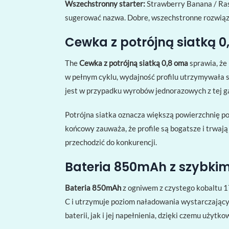
Wszechstronny starter:
Strawberry Banana / Rasp
sugerować nazwa. Dobre, wszechstronne rozwiązan
Cewka z potrójną siatką 0,
The
Cewka z potrójną siatką 0,8 oma
sprawia, że
w pełnym cyklu, wydajność profilu utrzymywała s
jest w przypadku wyrobów jednorazowych z tej g
Potrójna siatka oznacza większą powierzchnię po
końcowy zauważa, że ​​profile są bogatsze i trwaj
przechodzić do konkurencji.
Bateria 850mAh z szybki
Bateria 850mAh
z ogniwem z czystego kobaltu 17
C i utrzymuje poziom naładowania wystarczając
baterii, jak i jej napełnienia, dzięki czemu użytk