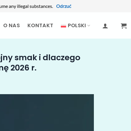
ume any illegal substances.
Odrzuć
O NAS
KONTAKT
POLSKI
jny smak i dlaczego
nę 2026 r.