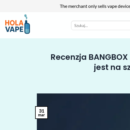
The merchant only sells vape devic
Przewiń
do
Szukaj:
zawartości
Recenzja BANGBOX 8
jest na s
31
mar