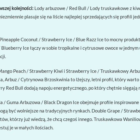
szej kolejności:
Lody arbuzowe / Red Bull / Lody truskawkowe z kiw
zmiennie plasuje się na liście najlepiej sprzedających się profili j
Pineapple Coconut / Strawberry Ice / Blue Razz Ice to mocny produkt —
Blueberry Ice łączy w sobie tropikalne i cytrusowe owoce w jednym u
ji.
/ Mango Peach / Strawberry Kiwi i Strawberry Ice / Truskawkowy Ar
Arbuz / Cytrynowa Brzoskwinia to lżejszy, letni profil, który warto 
y Red Bull dodają napoju energetycznego, po który chętnie sięgają 
 / Guma Arbuzowa / Black Dragon Ice obejmuje profile inspirowane 
ogą być wolniejsze na tradycyjnych rynkach. Double Grape / Strawbe
ntów, którzy już wiedzą, że chcą czegoś innego. Truskawkowa Wanili
tuj je w małych ilościach.