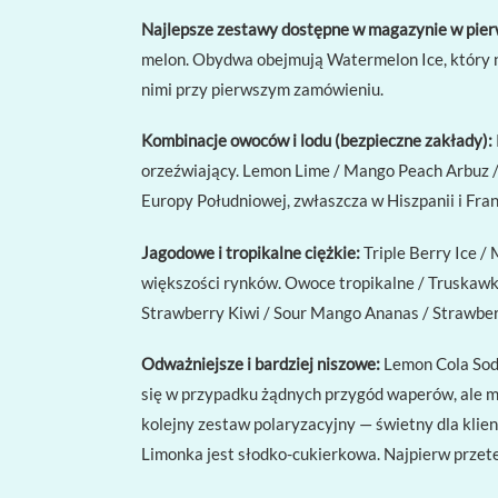
Najlepsze zestawy dostępne w magazynie w pierw
melon. Obydwa obejmują Watermelon Ice, który nie
nimi przy pierwszym zamówieniu.
Kombinacje owoców i lodu (bezpieczne zakłady):
orzeźwiający. Lemon Lime / Mango Peach Arbuz / 
Europy Południowej, zwłaszcza w Hiszpanii i Franc
Jagodowe i tropikalne ciężkie:
Triple Berry Ice 
większości rynków. Owoce tropikalne / Truskawka, 
Strawberry Kiwi / Sour Mango Ananas / Strawberr
Odważniejsze i bardziej niszowe:
Lemon Cola Soda
się w przypadku żądnych przygód waperów, ale m
kolejny zestaw polaryzacyjny — świetny dla klie
Limonka jest słodko-cukierkowa. Najpierw przetes