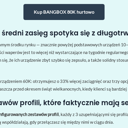
Kup BANGBOX 80K hurtowo
 średni zasięg spotyka się z długot
mym środku rynku — znacznie powyżej podstawowych urządzeń 10–3
ci waperów jest to więcej niż wystarczające na tygodnie regularneg
się, że ich urządzenie zbyt szybko się zepsuło, a także solidny stos
ądzeniem 60K: otrzymujesz o 33% więcej zaciągnięć oraz trzy opcje 
aszcza przed okresem świąt wielkanocnych, kiedy klienci są bardzie
wów profili, które faktycznie mają s
nfigurowanych zestawów profili
, każdy z 3 uzupełniającymi się profi
 współdziałają, gdy przełączasz się między nimi w ciągu dnia.