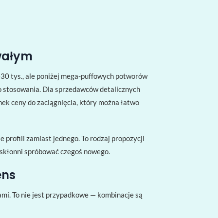
rwałym
0 tys., ale poniżej mega-puffowych potworów
o stosowania. Dla sprzedawców detalicznych
unek ceny do zaciągnięcia, który można łatwo
profili zamiast jednego. To rodzaj propozycji
j skłonni spróbować czegoś nowego.
ens
lami. To nie jest przypadkowe — kombinacje są