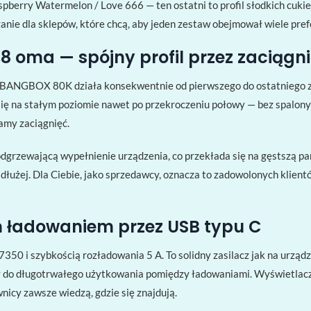
berry Watermelon / Love 666 — ten ostatni to profil słodkich cukier
ie dla sklepów, które chcą, aby jeden zestaw obejmował wiele prefe
8 oma — spójny profil przez zaciągni
 ​​BANGBOX 80K działa konsekwentnie od pierwszego do ostatniego z
ię na stałym poziomie nawet po przekroczeniu połowy — bez spalonyc
amy zaciągnięć.
dgrzewającą wypełnienie urządzenia, co przekłada się na gęstszą par
ą dłużej. Dla Ciebie, jako sprzedawcy, oznacza to zadowolonych klien
m ładowaniem przez USB typu C
350 i szybkością rozładowania 5 A. To solidny zasilacz jak na urządz
y do długotrwałego użytkowania pomiędzy ładowaniami. Wyświetla
ownicy zawsze wiedzą, gdzie się znajdują.