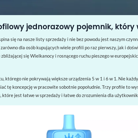
ofilowy jednorazowy pojemnik, który 
na się na nasze listy sprzedaży i nie bez powodu jest naszym czynni
 zarówno dla osób kupujących wiele profili po raz pierwszy, jak i d
bliżającej się Wielkanocy i rosnącego ruchu pieszego w europejskich 
u, którego nie pokrywają większe urządzenia 5 w 1 i 6 w 1. Nie każdy 
iać tę koncepcję w pracowite sobotnie popołudnie. Trzy profile to w
, które jest łatwe w sprzedaży i łatwe do zrozumienia dla użytkown