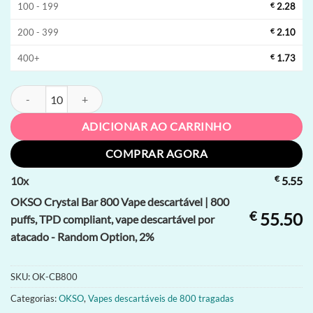
100 - 199
€
2.28
200 - 399
€
2.10
400+
€
1.73
OKSO Crystal Bar 800 Vape descartável | 800 puffs, TPD compliant, v
ADICIONAR AO CARRINHO
COMPRAR AGORA
€
10
x
5.55
OKSO Crystal Bar 800 Vape descartável | 800
€
55.50
puffs, TPD compliant, vape descartável por
atacado - Random Option, 2%
SKU:
OK-CB800
Categorias:
OKSO
,
Vapes descartáveis de 800 tragadas