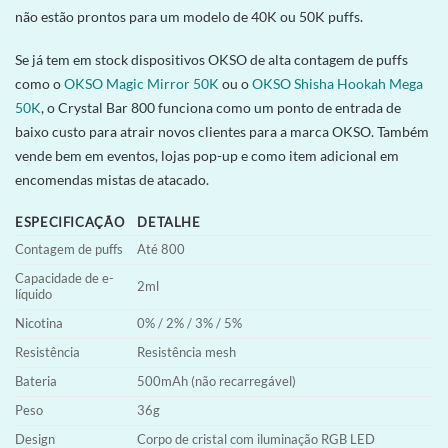
não estão prontos para um modelo de 40K ou 50K puffs.
Se já tem em stock dispositivos OKSO de alta contagem de puffs
como o
OKSO Magic Mirror 50K
ou o
OKSO Shisha Hookah Mega
50K
, o Crystal Bar 800 funciona como um ponto de entrada de
baixo custo para atrair novos clientes para a marca OKSO. Também
vende bem em eventos, lojas pop-up e como item adicional em
encomendas mistas de atacado.
ESPECIFICAÇÃO
DETALHE
Contagem de puffs
Até 800
Capacidade de e-
2ml
líquido
Nicotina
0% / 2% / 3% / 5%
Resistência
Resistência mesh
Bateria
500mAh (não recarregável)
Peso
36g
Design
Corpo de cristal com iluminação RGB LED