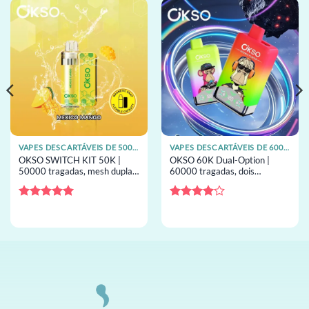
VAPES DESCARTÁVEIS DE 50000 TRAGADAS
VAPES DESCARTÁVEIS DE 60000 TRAGADAS
OKSO SWITCH KIT 50K |
OKSO 60K Dual-Option |
50000 tragadas, mesh dupla,
60000 tragadas, dois
Boost Mode, ecrã LED, vape
depósitos de 25ml, coil mesh,
descartável para atacado
ecrã LED, vape descartável
para atacado
Avaliação
5
Avaliação
de 5
4
de 5