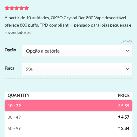
Avaliado
1
A partir de 10 unidades, OKSO Crystal Bar 800 Vape descartável
como
5
de
oferece 800 puffs, TPD compliant — pensado para lojas pequenas e
5, com
baseado em
revendedores.
avaliação
de cliente
LIMPAR
Opção
Força
QUANTITY
PRICE
10 - 29
€
5.55
30 - 49
€
4.57
50 - 99
€
2.84