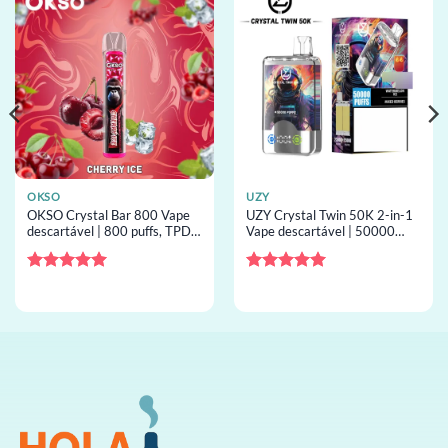
OKSO
UZY
OKSO Crystal Bar 800 Vape
UZY Crystal Twin 50K 2-in-1
descartável | 800 puffs, TPD
Vape descartável | 50000
compliant, vape descartável
puffs, 2 sabores, vape
por atacado
descartável por atacado
Avaliação
5
Avaliação
5
de 5
de 5