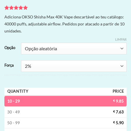
Avaliado
1
Adiciona OKSO Shisha Max 40K Vape descartável ao teu catálogo:
como
5
de
40000 puffs, adjustable airflow. Pedidos por atacado a partir de 10
5, com
baseado em
unidades.
avaliação
de cliente
LIMPAR
Opção
Força
QUANTITY
PRICE
10 - 29
€
9.85
30 - 49
€
7.63
50 - 99
€
5.90