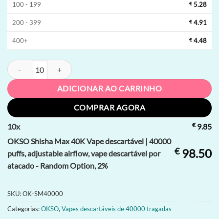
100 - 199
€
5.28
200 - 399
€
4.91
400+
€
4.48
OKSO Shisha Max 40K Vape descartável | 40000 puffs, adjustable airf
ADICIONAR AO CARRINHO
COMPRAR AGORA
€
10
x
9.85
OKSO Shisha Max 40K Vape descartável | 40000
€
98.50
puffs, adjustable airflow, vape descartável por
atacado - Random Option, 2%
SKU:
OK-SM40000
Categorias:
OKSO
,
Vapes descartáveis de 40000 tragadas